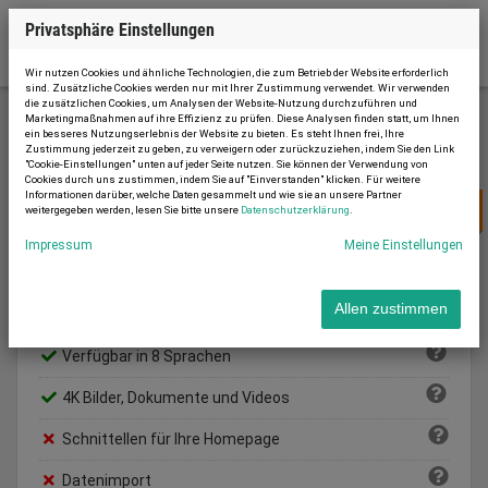
Privatsphäre Einstellungen
Wir nutzen Cookies und ähnliche Technologien, die zum Betrieb der Website erforderlich
sind. Zusätzliche Cookies werden nur mit Ihrer Zustimmung verwendet. Wir verwenden
die zusätzlichen Cookies, um Analysen der Website-Nutzung durchzuführen und
Marketingmaßnahmen auf ihre Effizienz zu prüfen. Diese Analysen finden statt, um Ihnen
ein besseres Nutzungserlebnis der Website zu bieten. Es steht Ihnen frei, Ihre
Neu anmelden
Zustimmung jederzeit zu geben, zu verweigern oder zurückzuziehen, indem Sie den Link
"Cookie-Einstellungen" unten auf jeder Seite nutzen. Sie können der Verwendung von
Cookies durch uns zustimmen, indem Sie auf "Einverstanden" klicken. Für weitere
Informationen darüber, welche Daten gesammelt und wie sie an unsere Partner
22 € /
pro Monat
weitergegeben werden, lesen Sie bitte unsere
Datenschutzerklärung
.
BASIC
Impressum
Meine Einstellungen
Max. Inserate:
10
Allen zustimmen
Vertragslaufzeit:
6 Monate
Verfügbar in 8 Sprachen
4K Bilder, Dokumente und Videos
Schnittellen für Ihre Homepage
Datenimport