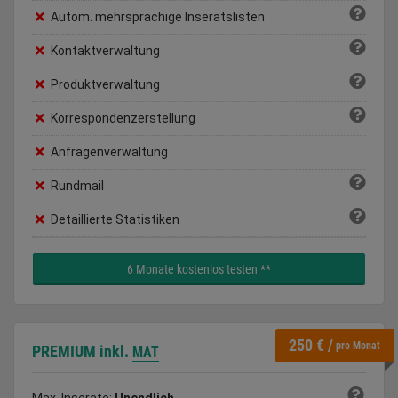
Autom. mehrsprachige Inseratslisten
Kontaktverwaltung
Produktverwaltung
Korrespondenzerstellung
Anfragenverwaltung
Rundmail
Detaillierte Statistiken
6 Monate kostenlos testen **
250 € /
pro Monat
PREMIUM
inkl.
MAT