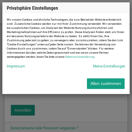
Privatsphäre Einstellungen
Wir nutzen Cookies und ähnliche Technologien, die zum Betrieb der Website erforderlich
sind. Zusätzliche Cookies werden nur mit Ihrer Zustimmung verwendet. Wir verwenden
die zusätzlichen Cookies, um Analysen der Website-Nutzung durchzuführen und
Marketingmaßnahmen auf ihre Effizienz zu prüfen. Diese Analysen finden statt, um Ihnen
ein besseres Nutzungserlebnis der Website zu bieten. Es steht Ihnen frei, Ihre
Kundenbereich
Zustimmung jederzeit zu geben, zu verweigern oder zurückzuziehen, indem Sie den Link
"Cookie-Einstellungen" unten auf jeder Seite nutzen. Sie können der Verwendung von
Cookies durch uns zustimmen, indem Sie auf "Einverstanden" klicken. Für weitere
Informationen darüber, welche Daten gesammelt und wie sie an unsere Partner
weitergegeben werden, lesen Sie bitte unsere
Datenschutzerklärung
.
Kundenbereich
Impressum
Meine Einstellungen
Benutzername:
*
Allen zustimmen
Passwort:
*
Benutzername oder Passwort vergessen ?