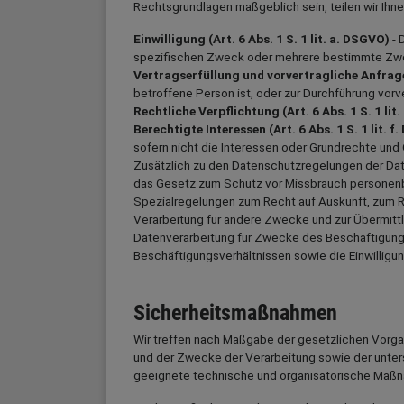
Rechtsgrundlagen maßgeblich sein, teilen wir Ihne
Einwilligung (Art. 6 Abs. 1 S. 1 lit. a. DSGVO)
- 
spezifischen Zweck oder mehrere bestimmte Z
Vertragserfüllung und vorvertragliche Anfragen 
betroffene Person ist, oder zur Durchführung vorv
Rechtliche Verpflichtung (Art. 6 Abs. 1 S. 1 lit
Berechtigte Interessen (Art. 6 Abs. 1 S. 1 lit. 
sofern nicht die Interessen oder Grundrechte und
Zusätzlich zu den Datenschutzregelungen der Da
das Gesetz zum Schutz vor Missbrauch personen
Spezialregelungen zum Recht auf Auskunft, zum 
Verarbeitung für andere Zwecke und zur Übermittlu
Datenverarbeitung für Zwecke des Beschäftigungs
Beschäftigungsverhältnissen sowie die Einwillig
Sicherheitsmaßnahmen
Wir treffen nach Maßgabe der gesetzlichen Vorga
und der Zwecke der Verarbeitung sowie der unter
geeignete technische und organisatorische Maßn