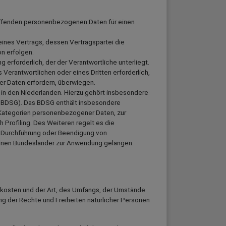
treffenden personenbezogenen Daten für einen
g eines Vertrags, dessen Vertragspartei die
on erfolgen.
ng erforderlich, der der Verantwortliche unterliegt.
 Verantwortlichen oder eines Dritten erforderlich,
er Daten erfordern, überwiegen.
n den Niederlanden. Hierzu gehört insbesondere
 BDSG). Das BDSG enthält insbesondere
 Kategorien personenbezogener Daten, zur
 Profiling. Des Weiteren regelt es die
, Durchführung oder Beendigung von
elnen Bundesländer zur Anwendung gelangen.
skosten und der Art, des Umfangs, der Umstände
g der Rechte und Freiheiten natürlicher Personen