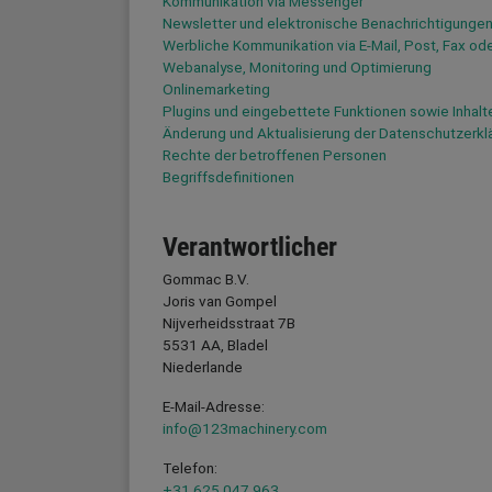
Kommunikation via Messenger
Newsletter und elektronische Benachrichtigunge
Werbliche Kommunikation via E-Mail, Post, Fax od
Webanalyse, Monitoring und Optimierung
Onlinemarketing
Plugins und eingebettete Funktionen sowie Inhalt
Änderung und Aktualisierung der Datenschutzerkl
Rechte der betroffenen Personen
Begriffsdefinitionen
Verantwortlicher
Gommac B.V.
Joris van Gompel
Nijverheidsstraat 7B
5531 AA, Bladel
Niederlande
E-Mail-Adresse:
info@123machinery.com
Telefon:
+31 625 047 963