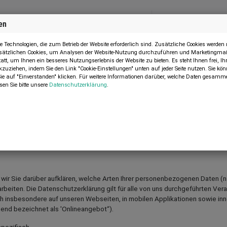
en
Menü
MASCHINE VERKAUFEN
 Technologien, die zum Betrieb der Website erforderlich sind. Zusätzliche Cookies werde
zusätzlichen Cookies, um Analysen der Website-Nutzung durchzuführen und Marketingma
tatt, um Ihnen ein besseres Nutzungserlebnis der Website zu bieten. Es steht Ihnen frei, 
kzuziehen, indem Sie den Link "Cookie-Einstellungen" unten auf jeder Seite nutzen. Sie k
 auf "Einverstanden" klicken. Für weitere Informationen darüber, welche Daten gesamme
sen Sie bitte unsere
Datenschutzerklärung
.
ir Sie darüber aufklären, welche Arten Ihrer personenbezogenen Daten (na
eiten. Die Datenschutzerklärung gilt für alle von uns durchgeführten Ve
h insbesondere auf unseren Webseiten, in mobilen Applikationen sowie inne
end bezeichnet als 'Onlineangebot“).