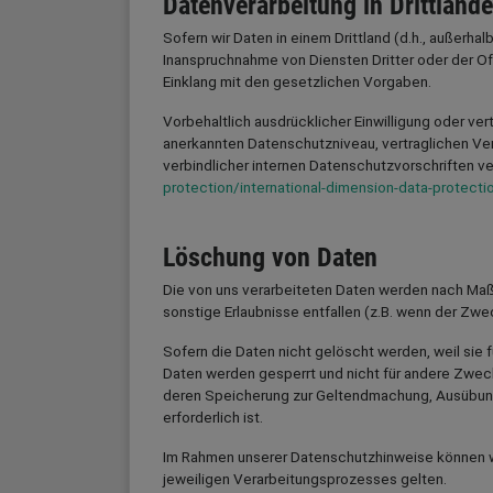
Datenverarbeitung in Drittländ
Sofern wir Daten in einem Drittland (d.h., außerh
Inanspruchnahme von Diensten Dritter oder der Of
Einklang mit den gesetzlichen Vorgaben.
Vorbehaltlich ausdrücklicher Einwilligung oder vert
anerkannten Datenschutzniveau, vertraglichen Ve
verbindlicher internen Datenschutzvorschriften v
protection/international-dimension-data-protecti
Löschung von Daten
Die von uns verarbeiteten Daten werden nach Maß
sonstige Erlaubnisse entfallen (z.B. wenn der Zwec
Sofern die Daten nicht gelöscht werden, weil sie 
Daten werden gesperrt und nicht für andere Zweck
deren Speicherung zur Geltendmachung, Ausübung 
erforderlich ist.
Im Rahmen unserer Datenschutzhinweise können wir
jeweiligen Verarbeitungsprozesses gelten.