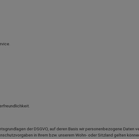
rvice.
rfreundlichkeit.
htsgrundlagen der DSGVO, auf deren Basis wir personenbezogene Daten ver
hutzvorgaben in Ihrem bzw. unserem Wohn- oder Sitzland gelten können. So