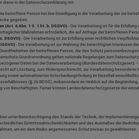
n diese in der Datenschutzerklärung mit.
Die betroffene Person hat ihre Einwilligung in die Verarbeitung der sie be
wecke gegeben.
(Art. 6 Abs. 1 S. 1 lit. b. DSGVO)
- Die Verarbeitung ist für die Erfüllun
ertraglicher Maßnahmen erforderlich, die auf Anfrage der betroffenen Pers
. c. DSGVO)
- Die Verarbeitung ist zur Erfüllung einer rechtlichen Verpflichtu
f. DSGVO)
- Die Verarbeitung ist zur Wahrung der berechtigten Interessen des
 Grundfreiheiten der betroffenen Person, die den Schutz personenbezogen
tenschutz-Grundverordnung gelten nationale Regelungen zum Datenschutz i
bezogener Daten bei der Datenverarbeitung (Bundesdatenschutzgesetz –
Recht auf Löschung, zum Widerspruchsrecht, zur Verarbeitung besonderer
ng sowie automatisierten Entscheidungsfindung im Einzelfall einschließlich
verhältnisses (§ 26 BDSG), insbesondere im Hinblick auf die Begründung
ung von Beschäftigten. Ferner können Landesdatenschutzgesetze der einz
ben unter Berücksichtigung des Stands der Technik, der Implementierung
schiedlichen Eintrittswahrscheinlichkeiten und des Ausmaßes der Bedrohun
ahmen, um ein dem Risiko angemessenes Schutzniveau zu gewährleisten.