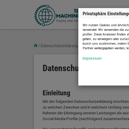
Privatsphäre Einstellung
Wir nutzen Cookies und ähnliche
verwendet. Wir verwenden die 
prüfen. Diese Analysen finden s
geben, zu verweigern oder zurüc
durch uns zustimmen, indem Sie
Datenschutzerklärung
Partner weitergegeben werden, le
Impressum
Datenschutzerklärung
Einleitung
Mit der folgenden Datenschutzerklärung möchten w
zu welchen Zwecken und in welchem Umfang verarb
Rahmen der Erbringung unserer Leistungen als auc
Social-Media-Profile (nachfolgend zusammenfass