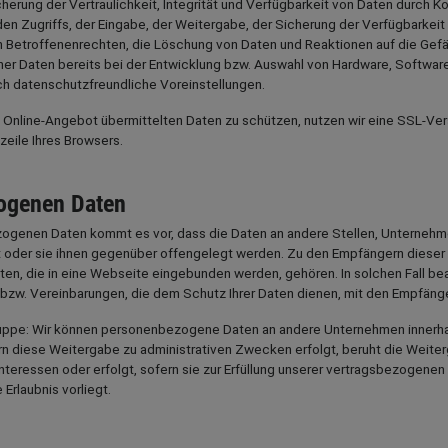
ung der Vertraulichkeit, Integrität und Verfügbarkeit von Daten durch Ko
en Zugriffs, der Eingabe, der Weitergabe, der Sicherung der Verfügbarkeit
n Betroffenenrechten, die Löschung von Daten und Reaktionen auf die Gefä
r Daten bereits bei der Entwicklung bzw. Auswahl von Hardware, Softwar
h datenschutzfreundliche Voreinstellungen.
 Online-Angebot übermittelten Daten zu schützen, nutzen wir eine SSL-Ver
zeile Ihres Browsers.
ogenen Daten
genen Daten kommt es vor, dass die Daten an andere Stellen, Unternehme
t oder sie ihnen gegenüber offengelegt werden. Zu den Empfängern dieser 
lten, die in eine Webseite eingebunden werden, gehören. In solchen Fall b
zw. Vereinbarungen, die dem Schutz Ihrer Daten dienen, mit den Empfänger
uppe: Wir können personenbezogene Daten an andere Unternehmen innerha
rn diese Weitergabe zu administrativen Zwecken erfolgt, beruht die Weite
teressen oder erfolgt, sofern sie zur Erfüllung unserer vertragsbezogenen 
Erlaubnis vorliegt.