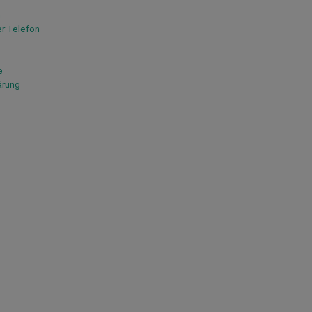
n
er Telefon
e
ärung