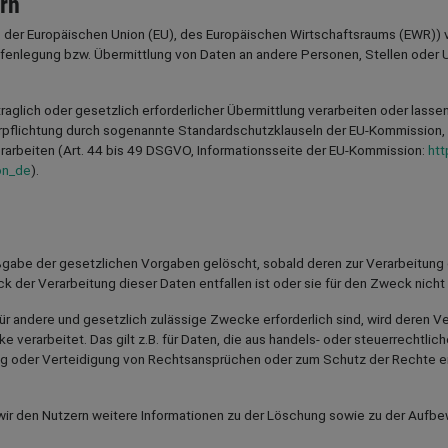
ern
alb der Europäischen Union (EU), des Europäischen Wirtschaftsraums (EWR))
fenlegung bzw. Übermittlung von Daten an andere Personen, Stellen oder Un
raglich oder gesetzlich erforderlicher Übermittlung verarbeiten oder lassen 
rpflichtung durch sogenannte Standardschutzklauseln der EU-Kommission, 
erarbeiten (Art. 44 bis 49 DSGVO, Informationsseite der EU-Kommission:
htt
on_de
).
gabe der gesetzlichen Vorgaben gelöscht, sobald deren zur Verarbeitung e
k der Verarbeitung dieser Daten entfallen ist oder sie für den Zweck nicht e
für andere und gesetzlich zulässige Zwecke erforderlich sind, wird deren V
e verarbeitet. Das gilt z.B. für Daten, die aus handels- oder steuerrecht
oder Verteidigung von Rechtsansprüchen oder zum Schutz der Rechte eine
 den Nutzern weitere Informationen zu der Löschung sowie zu der Aufbewah