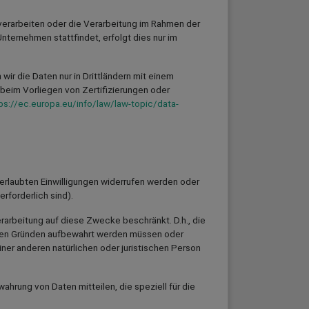
 verarbeiten oder die Verarbeitung im Rahmen der
ternehmen stattfindet, erfolgt dies nur im
wir die Daten nur in Drittländern mit einem
beim Vorliegen von Zertifizierungen oder
ps://ec.europa.eu/info/law/law-topic/data-
rlaubten Einwilligungen widerrufen werden oder
rforderlich sind).
erarbeitung auf diese Zwecke beschränkt. D.h., die
lichen Gründen aufbewahrt werden müssen oder
r anderen natürlichen oder juristischen Person
rung von Daten mitteilen, die speziell für die