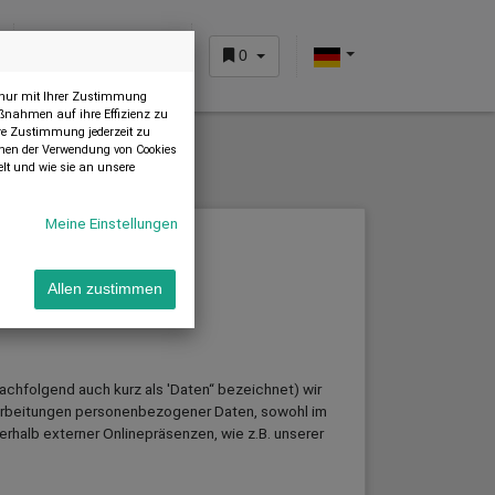
0
KUNDENBEREICH
n nur mit Ihrer Zustimmung
ßnahmen auf ihre Effizienz zu
Ihre Zustimmung jederzeit zu
önnen der Verwendung von Cookies
lt und wie sie an unsere
Meine Einstellungen
Allen zustimmen
chfolgend auch kurz als 'Daten“ bezeichnet) wir
rarbeitungen personenbezogener Daten, sowohl im
rhalb externer Onlinepräsenzen, wie z.B. unserer