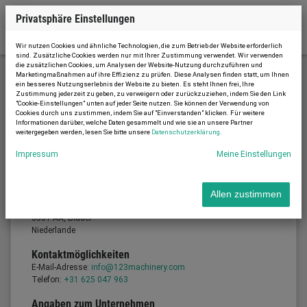
Privatsphäre Einstellungen
Wir nutzen Cookies und ähnliche Technologien, die zum Betrieb der Website erforderlich
sind. Zusätzliche Cookies werden nur mit Ihrer Zustimmung verwendet. Wir verwenden
die zusätzlichen Cookies, um Analysen der Website-Nutzung durchzuführen und
Marketingmaßnahmen auf ihre Effizienz zu prüfen. Diese Analysen finden statt, um Ihnen
ein besseres Nutzungserlebnis der Website zu bieten. Es steht Ihnen frei, Ihre
Impressum
Zustimmung jederzeit zu geben, zu verweigern oder zurückzuziehen, indem Sie den Link
"Cookie-Einstellungen" unten auf jeder Seite nutzen. Sie können der Verwendung von
Cookies durch uns zustimmen, indem Sie auf "Einverstanden" klicken. Für weitere
Informationen darüber, welche Daten gesammelt und wie sie an unsere Partner
weitergegeben werden, lesen Sie bitte unsere
Datenschutzerklärung
.
Impressum
Impressum
Meine Einstellungen
Diensteanbieter
Gommac B.V.
Geschäftsführung: Joris van Gompel
Allen zustimmen
Nijverheidsstraat 7B
5531 AA, Bladel
Niederlande
Kontaktmöglichkeiten
E-Mail-Adresse:
info@123machinery.com
Telefon:
+31 625 047 963
Angaben zum Unternehmen