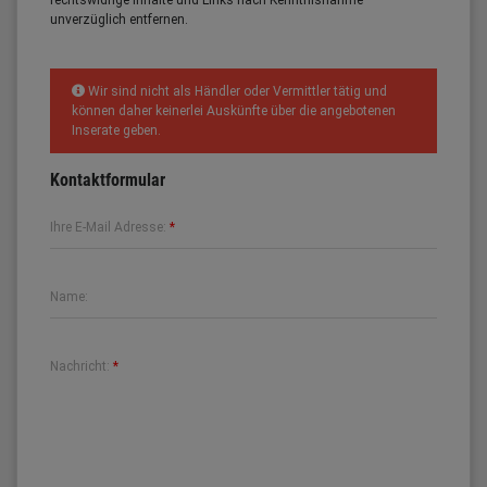
rechtswidrige Inhalte und Links nach Kenntnisnahme
unverzüglich entfernen.
Wir sind nicht als Händler oder Vermittler tätig und
können daher keinerlei Auskünfte über die angebotenen
Inserate geben.
Kontaktformular
Ihre E-Mail Adresse:
*
Name:
Nachricht:
*