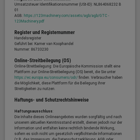
Umsatzsteuer Identifikationsnummer (USt-ID): NL864068232 B
01
AGB:
https://123machinery.com/assets/agb/agb/GTC -
123Machinery.pdf
Register und Registernummer
Handelsregister
Geführt bei: Kamer van Koophandel
Nummer: 86733230
Online-Streitbeilegung (OS)
Online-Streitbeilegung: Die Europäische Kommission stellt eine
Plattform zur Online-Streitbeilegung (OS) bereit, die Sie unter
https://ec.europa.eu/consumers/odr/
finden. Verbraucher haben
die Möglichkeit, diese Plattform für die Beilegung ihrer
Streitigkeiten zu nutzen.
Haftungs- und Schutzrechtshinweise
Haftungsausschluss
:
Die Inhalte dieses Onlineangebotes wurden sorgfältig und nach
unserem aktuellen Kenntnisstand erstellt, dienen jedoch nur der
Information und entfalten keine rechtlich bindende Wirkung,
sofern es sich nicht um gesetzlich verpflichtende Informationen
(z.B. das Impressum, die Datenschutzerklärung, AGB oder