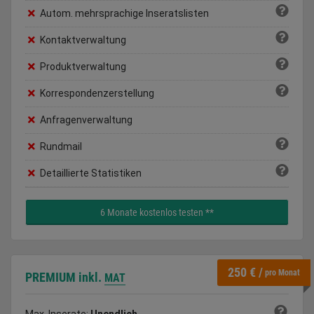
Autom. mehrsprachige Inseratslisten
Kontaktverwaltung
Produktverwaltung
Korrespondenzerstellung
Anfragenverwaltung
Rundmail
Detaillierte Statistiken
6 Monate kostenlos testen **
250 € /
pro Monat
PREMIUM
inkl.
MAT