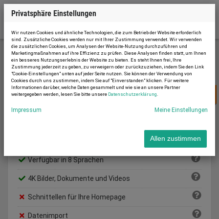
Privatsphäre Einstellungen
Wir nutzen Cookies und ähnliche Technologien, die zum Betrieb der Website erforderlich
sind. Zusätzliche Cookies werden nur mit Ihrer Zustimmung verwendet. Wir verwenden
die zusätzlichen Cookies, um Analysen der Website-Nutzung durchzuführen und
Marketingmaßnahmen auf ihre Effizienz zu prüfen. Diese Analysen finden statt, um Ihnen
ein besseres Nutzungserlebnis der Website zu bieten. Es steht Ihnen frei, Ihre
Neu anmelden
Zustimmung jederzeit zu geben, zu verweigern oder zurückzuziehen, indem Sie den Link
"Cookie-Einstellungen" unten auf jeder Seite nutzen. Sie können der Verwendung von
Cookies durch uns zustimmen, indem Sie auf "Einverstanden" klicken. Für weitere
Informationen darüber, welche Daten gesammelt und wie sie an unsere Partner
22 € /
pro Monat
weitergegeben werden, lesen Sie bitte unsere
Datenschutzerklärung
.
BASIC
Impressum
Meine Einstellungen
Max. Inserate:
10
Allen zustimmen
Vertragslaufzeit:
6 Monate
Verfügbar in 8 Sprachen
4K Bilder, Dokumente und Videos
Schnittellen für Ihre Homepage
Datenimport