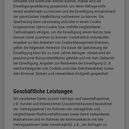
verwaltet und widerrufen werden können. Hierbei wird die
Einwilligungserklärung gespeichert, um deren Abfrage nicht
erneut wiederholen zu müssen und die Einwilligung entsprechend
der gesetzlichen Verpflichtung nachweisen zu können. Die
Speicherung kann serverseitig und/oder in einem Cookie
(sogenanntes Opt-In-Cookie, bzw. mithilfe vergleichbarer
Technologien) erfolgen, um die Einwilligung einem Nutzer, bzw.
dessen Gerät zuordnen zu können. Vorbehaltlich individueller
Angaben zu den Anbietern von Cookie-Management-Diensten,
gelten die folgenden Hinweise: Die Dauer der Speicherung der
Einwilligung kann bis zu zwei Jahren betragen. Hierbei wird ein
pseudonymer Nutzer-Identifikator gebildet und mit dem Zeitpunkt
der Einwilligung, Angaben zur Reichweite der Einwilligung (z. B.
welche Kategorien von Cookies und/oder Diensteanbieter) sowie
dem Browser, System und verwendeten Endgerät gespeichert.
Geschäftliche Leistungen
Wir verarbeiten Daten unserer Vertrags- und Geschäftspartner,
z.B. Kunden und Interessenten (zusammenfassend bezeichnet
als 'Vertragspartner') im Rahmen von vertraglichen und
vergleichbaren Rechtsverhältnissen sowie damit verbundenen
Maßnahmen und im Rahmen der Kommunikation mit den
Vertragspartnern (oder vorvertraglich), z.B., um Anfragen zu