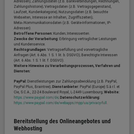
Adressen); Zahlungsdaten (z.B. Bankverbindungen, Rechnungen,
Zahlungshistorie); Vertragsdaten (z.B. Vertragsgegenstand,
Laufzeit, Kundenkategorie); Nutzungsdaten (z.B. besuchte
Webseiten, Interesse an Inhalten, Zugriffszeiten);
Meta-/Kommunikationsdaten (z.B. Geräte-Informationen, IP-
Adressen).
Betroffene Personen:
Kunden; Interessenten.
Zwecke der Verarbeitung:
Erbringung vertraglicher Leistungen
und Kundenservice.
Rechtsgrundlagen:
Vertragserfüllung und vorvertragliche
Anfragen (Art. 6 Abs. 1 S. 1 lit. b. DSGVO); Berechtigte Interessen
(Art. 6 Abs. 1 S. 1 lit. f. DSGVO).
Weitere Hinweise zu Verarbeitungsprozessen, Verfahren und
Diensten:
PayPal:
Dienstleistungen zur Zahlungsabwicklung (z.B. PayPal,
PayPal Plus, Braintree);
Dienstanbieter:
PayPal (Europe) S.à r.l. et
Cie, S.C.A., 22-24 Boulevard Royal, L-2449 Luxembourg;
Website:
https://www.paypal.com/de
;
Datenschutzerklärung:
https://www.paypal.com/de/webapps/mpp/ua/privacy-full
.
Bereitstellung des Onlineangebotes und
Webhosting