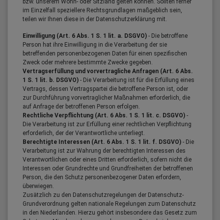
bzw. unserem Wohn- oder Sitzland gelten können. Sollten ferner
im Einzelfall speziellere Rechtsgrundlagen maßgeblich sein,
teilen wir Ihnen diese in der Datenschutzerklärung mit.
Einwilligung (Art. 6 Abs. 1 S. 1 lit. a. DSGVO)
- Die betroffene
Person hat ihre Einwilligung in die Verarbeitung der sie
betreffenden personenbezogenen Daten für einen spezifischen
Zweck oder mehrere bestimmte Zwecke gegeben.
Vertragserfüllung und vorvertragliche Anfragen (Art. 6 Abs.
1 S. 1 lit. b. DSGVO)
- Die Verarbeitung ist für die Erfüllung eines
Vertrags, dessen Vertragspartei die betroffene Person ist, oder
zur Durchführung vorvertraglicher Maßnahmen erforderlich, die
auf Anfrage der betroffenen Person erfolgen.
Rechtliche Verpflichtung (Art. 6 Abs. 1 S. 1 lit. c. DSGVO)
-
Die Verarbeitung ist zur Erfüllung einer rechtlichen Verpflichtung
erforderlich, der der Verantwortliche unterliegt.
Berechtigte Interessen (Art. 6 Abs. 1 S. 1 lit. f. DSGVO)
- Die
Verarbeitung ist zur Wahrung der berechtigten Interessen des
Verantwortlichen oder eines Dritten erforderlich, sofern nicht die
Interessen oder Grundrechte und Grundfreiheiten der betroffenen
Person, die den Schutz personenbezogener Daten erfordern,
überwiegen.
Zusätzlich zu den Datenschutzregelungen der Datenschutz-
Grundverordnung gelten nationale Regelungen zum Datenschutz
in den Niederlanden. Hierzu gehört insbesondere das Gesetz zum