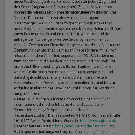
unser Webhostinganbieter) erheben Daten zu jedem Zugriff auf
den Server (sogenannte Serverlogfiles). Zu den Serverlogfiles
können die Adresse und Name der abgerufenen Webseiten und
Dateien, Datum und Uhrzeit des Abrufs, übertragene
Datenmengen, Meldung über erfolgreichen Abruf, Browsertyp
nebst Version, das Betriebssystem des Nutzers, Referrer URL (die
zuvor besuchte Seite) und im Regelfall IP-Adressen und der
anfragende Provider gehören. Die Serverlogfiles können zum
einen zu Zwecken der Sicherheit eingesetzt werden, z.B., um eine
Überlastung der Server zu vermeiden (insbesondere im Fall von
missbräuchlichen Angriffen, sogenannten DDoS-Attacken) und
zum anderen, um die Auslastung der Server und ihre Stabilität
sicherzustellen;
Löschung von Daten:
Logfile-Informationen
werden für die Dauer von maximal 30 Tagen gespeichert und
danach gelöscht oder anonymisiert. Daten, deren weitere
Aufbewahrung zu Beweiszwecken erforderlich ist, sind bis zur
endgültigen Klärung des jeweiligen Vorfalls von der Löschung
ausgenommen.
STRATO:
Leistungen auf dem Gebiet der Bereitstellung von
informationstechnischer Infrastruktur und verbundenen
Dienstleistungen (z.B. Speicherplatz und/oder
Rechenkapazitäten);
Dienstanbieter:
STRATO AG, Pascalstraße
10,10587 Berlin, Deutschland;
Website:
https://www.strato.de
;
Datenschutzerklärung:
https://www.strato.de/datenschutz
;
Auftragsverarbeitungsvertrag:
mit Anbieter abgeschlossen.