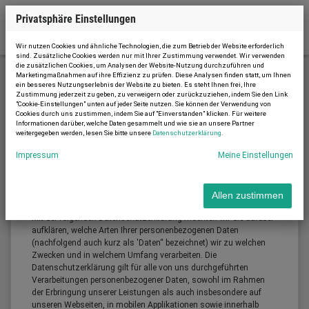
Privatsphäre Einstellungen
Wir nutzen Cookies und ähnliche Technologien, die zum Betrieb der Website erforderlich
sind. Zusätzliche Cookies werden nur mit Ihrer Zustimmung verwendet. Wir verwenden
die zusätzlichen Cookies, um Analysen der Website-Nutzung durchzuführen und
Marketingmaßnahmen auf ihre Effizienz zu prüfen. Diese Analysen finden statt, um Ihnen
ein besseres Nutzungserlebnis der Website zu bieten. Es steht Ihnen frei, Ihre
Datenschutzerklärung
Zustimmung jederzeit zu geben, zu verweigern oder zurückzuziehen, indem Sie den Link
"Cookie-Einstellungen" unten auf jeder Seite nutzen. Sie können der Verwendung von
Cookies durch uns zustimmen, indem Sie auf "Einverstanden" klicken. Für weitere
Informationen darüber, welche Daten gesammelt und wie sie an unsere Partner
weitergegeben werden, lesen Sie bitte unsere
Datenschutzerklärung
.
Datenschutzerklärung
Impressum
Meine Einstellungen
Allen zustimmen
Einleitung
Mit der folgenden Datenschutzerklärung möchten wir Sie darüber
aufklären, welche Arten Ihrer personenbezogenen Daten
(nachfolgend auch kurz als 'Daten“ bezeichnet) wir zu welchen
Zwecken und in welchem Umfang verarbeiten. Die
Datenschutzerklärung gilt für alle von uns durchgeführten
Verarbeitungen personenbezogener Daten, sowohl im Rahmen
der Erbringung unserer Leistungen als auch insbesondere auf
unseren Webseiten, in mobilen Applikationen sowie innerhalb