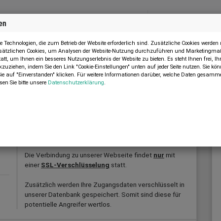
en
Menü
MASCHINE VERKAUFEN
 Technologien, die zum Betrieb der Website erforderlich sind. Zusätzliche Cookies werde
zusätzlichen Cookies, um Analysen der Website-Nutzung durchzuführen und Marketingma
tatt, um Ihnen ein besseres Nutzungserlebnis der Website zu bieten. Es steht Ihnen frei, 
kzuziehen, indem Sie den Link "Cookie-Einstellungen" unten auf jeder Seite nutzen. Sie k
 auf "Einverstanden" klicken. Für weitere Informationen darüber, welche Daten gesamme
sen Sie bitte unsere
Datenschutzerklärung
.
SICHERHEIT
Bei uns wird Sicherheit groß geschrieben. Daher
werden Ihre Daten streng vertraulich behandelt.
Die Verbindung zu unserer Webseite findet
nur
mit
einer
SSL-Verschlüsselung
statt.
Zusätzlich werden Ihre Zugangsdaten verschlüsselt in
unserer Datenbank gespeichert. Somit sind diese für
potentielle Angreifer wertlos.