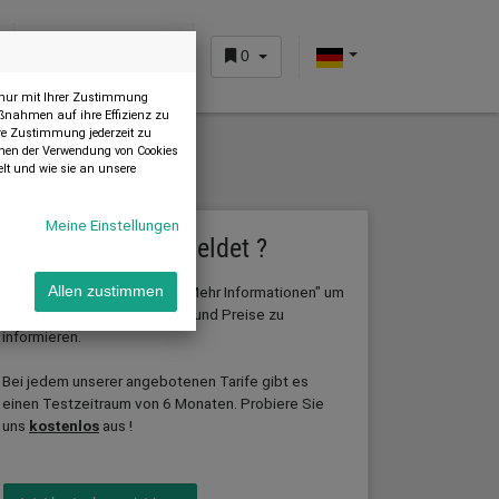
0
KUNDENBEREICH
n nur mit Ihrer Zustimmung
ßnahmen auf ihre Effizienz zu
Ihre Zustimmung jederzeit zu
önnen der Verwendung von Cookies
lt und wie sie an unsere
Meine Einstellungen
Noch nicht angemeldet ?
Klicken Sie auf den Button "Mehr Informationen" um
Allen zustimmen
sich über unsere Leistungen und Preise zu
informieren.
Bei jedem unserer angebotenen Tarife gibt es
einen Testzeitraum von 6 Monaten. Probiere Sie
uns
kostenlos
aus !