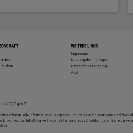
IEDSCHAFT
WEITERE LINKS
Impressum
ereich
Nutzungsbedingungen
 buchen
Datenschutzerklärung
AGB
ller A-Z
|
Typ A-Z
aschinen. Alle Informationen, Angebote und Preise auf dieser Seite sind freibleibe
r Links. Für den Inhalt der verlinkten Seiten sind ausschließlich deren Betreiber ve
GB an.