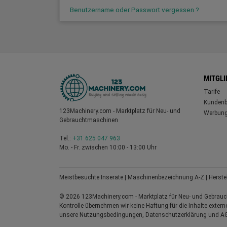
Benutzername oder Passwort vergessen ?
MITGL
Tarife
Kundenb
123Machinery.com - Marktplatz für Neu- und
Werbung
Gebrauchtmaschinen
Tel.:
+31 625 047 963
Mo. - Fr. zwischen 10:00 - 13:00 Uhr
Meistbesuchte Inserate
|
Maschinenbezeichnung A-Z
|
Herste
© 2026 123Machinery.com - Marktplatz für Neu- und Gebrauchtm
Kontrolle übernehmen wir keine Haftung für die Inhalte externe
unsere Nutzungsbedingungen, Datenschutzerklärung und A