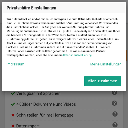
Privatsphäre Einstellungen
Wir nutzen Cookies und ähnliche Technologien, die zum Betrieb der Website erforderlich
sind. Zusätzliche Cookies werden nur mit Ihrer Zustimmung verwendet. Wir verwenden
die zusätzlichen Cookies, um Analysen der Website-Nutzung durchzuführen und
Marketingmaßnahmen auf ihre Effizienz zu prüfen. Diese Analysen finden statt, um Ihnen
ein besseres Nutzungserlebnis der Website zu bieten. Es steht Ihnen frei, Ihre
Neu anmelden
Zustimmung jederzeit zu geben, zu verweigern oder zurückzuziehen, indem Sie den Link
"Cookie-Einstellungen" unten auf jeder Seite nutzen. Sie können der Verwendung von
Cookies durch uns zustimmen, indem Sie auf "Einverstanden" klicken. Für weitere
Informationen darüber, welche Daten gesammelt und wie sie an unsere Partner
22 € /
pro Monat
weitergegeben werden, lesen Sie bitte unsere
Datenschutzerklärung
.
BASIC
Impressum
Meine Einstellungen
Max. Inserate:
10
Allen zustimmen
Vertragslaufzeit:
6 Monate
Verfügbar in 8 Sprachen
4K Bilder, Dokumente und Videos
Schnittellen für Ihre Homepage
Datenimport