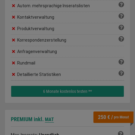
Autom. mehrsprachige Inseratslisten
Kontaktverwaltung
Produktverwaltung
Korrespondenzerstellung
Anfragenverwaltung
Rundmail
Detaillierte Statistiken
6 Monate kostenlos testen **
250 € /
pro Monat
PREMIUM
inkl.
MAT