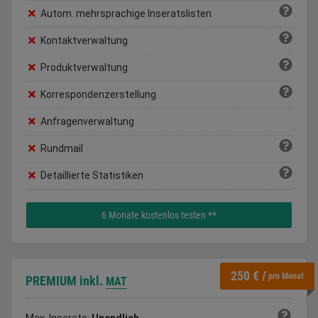
Autom. mehrsprachige Inseratslisten
Kontaktverwaltung
Produktverwaltung
Korrespondenzerstellung
Anfragenverwaltung
Rundmail
Detaillierte Statistiken
6 Monate kostenlos testen **
250 € /
pro Monat
PREMIUM
inkl.
MAT