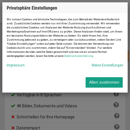
Privatsphäre Einstellungen
Wir nutzen Cookies und ähnliche Technologien, die zum Betrieb der Website erforderlich
sind. Zusätzliche Cookies werden nur mit Ihrer Zustimmung verwendet. Wir verwenden
die zusätzlichen Cookies, um Analysen der Website-Nutzung durchzuführen und
Marketingmaßnahmen auf ihre Effizienz zu prüfen. Diese Analysen finden statt, um Ihnen
ein besseres Nutzungserlebnis der Website zu bieten. Es steht Ihnen frei, Ihre
Neu anmelden
Zustimmung jederzeit zu geben, zu verweigern oder zurückzuziehen, indem Sie den Link
"Cookie-Einstellungen" unten auf jeder Seite nutzen. Sie können der Verwendung von
Cookies durch uns zustimmen, indem Sie auf "Einverstanden" klicken. Für weitere
Informationen darüber, welche Daten gesammelt und wie sie an unsere Partner
22 € /
pro Monat
weitergegeben werden, lesen Sie bitte unsere
Datenschutzerklärung
.
BASIC
Impressum
Meine Einstellungen
Max. Inserate:
10
Allen zustimmen
Vertragslaufzeit:
6 Monate
Verfügbar in 8 Sprachen
4K Bilder, Dokumente und Videos
Schnittellen für Ihre Homepage
Datenimport