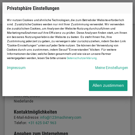
Privatsphäre Einstellungen
Wir nutzen Cookies und ähnliche Technologien, die zum Betrieb der Website erforderlich
sind. Zusätzliche Cookies werden nur mit Ihrer Zustimmung verwendet. Wir verwenden
die zusätzlichen Cookies, um Analysen der Website-Nutzung durchzuführen und
Marketingmaßnahmen auf ihre Effizienz zu prüfen. Diese Analysen finden statt, um Ihnen
ein besseres Nutzungserlebnis der Website zu bieten. Es steht Ihnen frei, Ihre
Impressum
Zustimmung jederzeit zu geben, zu verweigern oder zurückzuziehen, indem Sie den Link
"Cookie-Einstellungen" unten auf jeder Seite nutzen. Sie können der Verwendung von
Cookies durch uns zustimmen, indem Sie auf "Einverstanden" klicken. Für weitere
Informationen darüber, welche Daten gesammelt und wie sie an unsere Partner
weitergegeben werden, lesen Sie bitte unsere
Datenschutzerklärung
.
Impressum
Impressum
Meine Einstellungen
Diensteanbieter
Gommac B.V.
Geschäftsführung: Joris van Gompel
Allen zustimmen
Nijverheidsstraat 7B
5531 AA, Bladel
Niederlande
Kontaktmöglichkeiten
E-Mail-Adresse:
info@123machinery.com
Telefon:
+31 625 047 963
Angaben zum Unternehmen