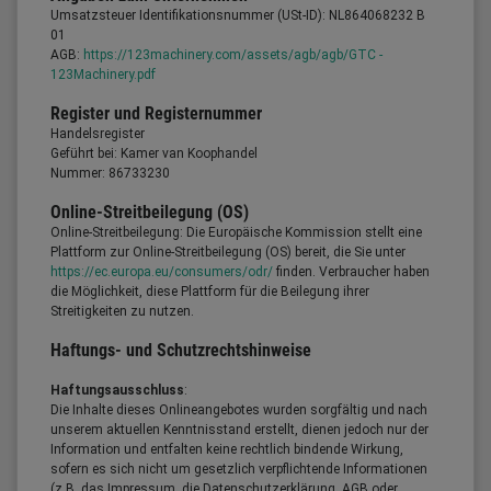
Umsatzsteuer Identifikationsnummer (USt-ID): NL864068232 B
01
AGB:
https://123machinery.com/assets/agb/agb/GTC -
123Machinery.pdf
Register und Registernummer
Handelsregister
Geführt bei: Kamer van Koophandel
Nummer: 86733230
Online-Streitbeilegung (OS)
Online-Streitbeilegung: Die Europäische Kommission stellt eine
Plattform zur Online-Streitbeilegung (OS) bereit, die Sie unter
https://ec.europa.eu/consumers/odr/
finden. Verbraucher haben
die Möglichkeit, diese Plattform für die Beilegung ihrer
Streitigkeiten zu nutzen.
Haftungs- und Schutzrechtshinweise
Haftungsausschluss
:
Die Inhalte dieses Onlineangebotes wurden sorgfältig und nach
unserem aktuellen Kenntnisstand erstellt, dienen jedoch nur der
Information und entfalten keine rechtlich bindende Wirkung,
sofern es sich nicht um gesetzlich verpflichtende Informationen
(z.B. das Impressum, die Datenschutzerklärung, AGB oder