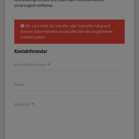
rechtswidrige Inhalte und Links nach Kenntnisnahme
unverzüglich entfernen.
Wir sind nicht als Händler oder Vermittler tätig und
können daher keinerlei Auskünfte über die angebotenen
Inserate geben.
Kontaktformular
Ihre E-Mail Adresse:
*
Name:
Nachricht:
*