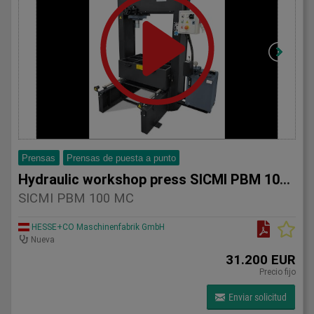
Prensas
Prensas de puesta a punto
Hydraulic workshop press SICMI PBM 100 MC
SICMI PBM 100 MC
HESSE+CO Maschinenfabrik GmbH
Nueva
31.200 EUR
Precio fijo
Enviar solicitud