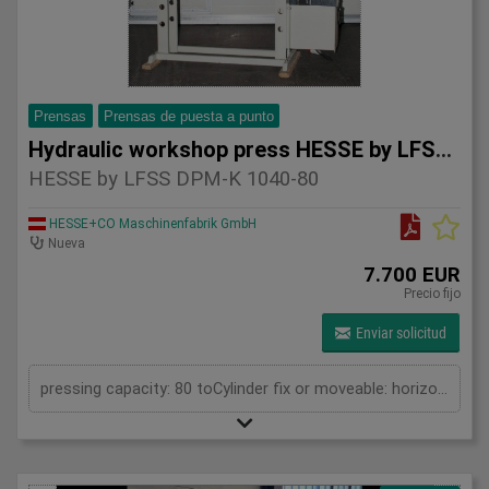
Prensas
Prensas de puesta a punto
Hydraulic workshop press HESSE by LFSS DPM-K 1040-
HESSE by LFSS DPM-K 1040-80
HESSE+CO Maschinenfabrik GmbH
Nueva
7.700 EUR
Precio fijo
Enviar solicitud
pressing capacity: 80 toCylinder fix or moveable: horizontal moveableStroke: 250 mmDistance between columns: 1040 mmDistance between table and toolholder: 865 mmPiston diameter: 200x120 mmWorking speed: 5 mm/sRetraction speed: 10 mm/sLength: 1710 mmWidth: 700 mmHeight: 2100 mmWeight: 835 kg