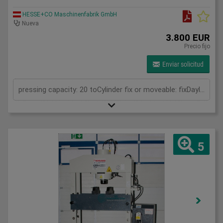
HESSE+CO Maschinenfabrik GmbH
Nueva
3.800 EUR
Precio fijo
Enviar solicitud
pressing capacity: 20 toCylinder fix or moveable: fixDaylight: 825 mmDistance between columns: 520 mmLength: 1150 mmWidth: 500 mmHeight: 1800 (PSS: 1950) mm
5