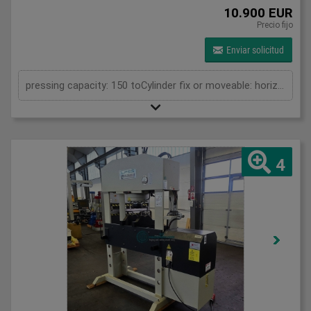
10.900 EUR
Precio fijo
Enviar solicitud
pressing capacity: 150 toCylinder fix or moveable: horizontal moveableStroke: 300 mmDistance between columns: 1070 mmPiston diameter: 280x200 mmWorking speed: 5 mm/sRetraction speed: 10 mm/sLength: 2110 mmWidth: 1000 mmHeight: 2480 mmWeight: 1870 kg
4