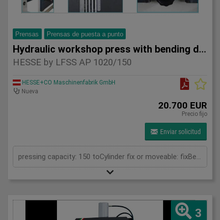
Prensas
Prensas de puesta a punto
Hydraulic workshop press with bending device HESSE
HESSE by LFSS AP 1020/150
HESSE+CO Maschinenfabrik GmbH
Nueva
20.700 EUR
Precio fijo
Enviar solicitud
pressing capacity: 150 toCylinder fix or moveable: fixBending length: 1000 mmStroke: 300 mmDistance between columns: 1020 mmDistance between table and toolholder: 610 mmRapid speed: 9 mm/sWorking speed: 5 mm/sRetraction speed: 10 mm/sMax. bending capacity (mild steel): 8 mmTable: 600x1020 mmHole in table: 100 mmHole distance: 190 mmLength: 2110 mmWidth: 1000 mmHeight: 2450 mmWeight: 2400 kg
3