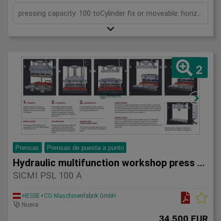
pressing capacity: 100 toCylinder fix or moveable: horizontal moveableStroke: 500 mmDaylight: 700 mmDistance between columns: 1550 mmRapid speed: 25 mm/sWorking speed: 2 mm/sLength: 2400 mmWidth: 1200 mmHeight: 2450 mmWeight: 1960 kg
2
Prensas
Prensas de puesta a punto
Hydraulic multifunction workshop press SICMI PSL 1
SICMI PSL 100 A
HESSE+CO Maschinenfabrik GmbH
Nueva
34.500 EUR