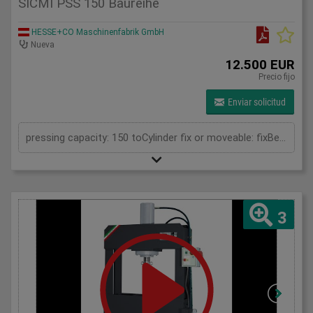
SICMI PSS 150 Baureihe
HESSE+CO Maschinenfabrik GmbH
Nueva
12.500 EUR
Precio fijo
Enviar solicitud
pressing capacity: 150 toCylinder fix or moveable: fixBending length: 150 mmDaylight: 780 mmDistance between columns: 1000 mmLength: 1900 mmWidth: 1200 mmHeight: 2450 (PSS: 2600) mm
3