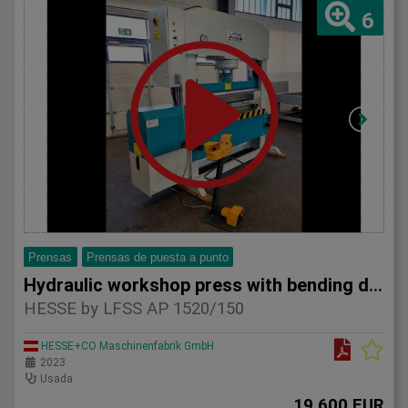
6
Prensas
Prensas de puesta a punto
Hydraulic workshop press with bending device HESSE
HESSE by LFSS AP 1520/150
HESSE+CO Maschinenfabrik GmbH
2023
Usada
19.600 EUR