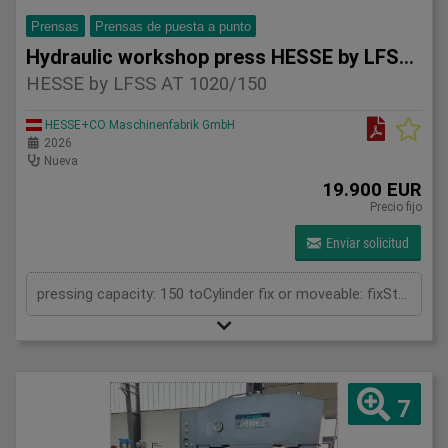
Prensas
Prensas de puesta a punto
Hydraulic workshop press HESSE by LFSS AT 1020/150
HESSE by LFSS AT 1020/150
HESSE+CO Maschinenfabrik GmbH
2026
Nueva
19.900 EUR
Precio fijo
Enviar solicitud
pressing capacity: 150 toCylinder fix or moveable: fixStroke: 300 mmDaylight: 610 mmDistance between columns: 1020 mmRapid speed: 9 mm/sWorking speed: 5 mm/sRetraction speed: 10 mm/sTable: 600x1020 mmHole in table: 100 mmHole distance: 190 mmLength: 2110 mmWidth: 1000 mmHeight: 2470 mmWeight: 2450 kg
7