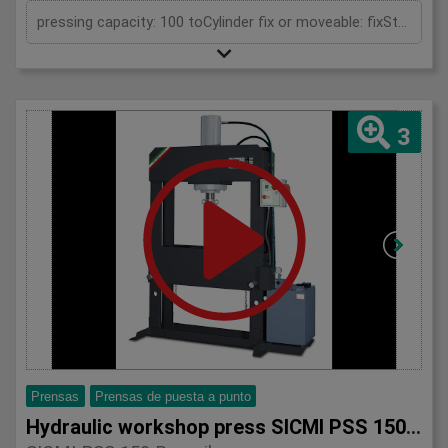
pressing capacity: 100 toCylinder fix or moveable: fixStroke: 300 mmDaylight: 680 mmDistance between columns: 1020 mmRapid speed: 8 mm/sWorking speed: 5 mm/sRetraction speed: 10 mm/sTable: 500x1020 mmHole in table: 100 mmHole distance: 190 mmLength: 2110 mmWidth: 1000 mmHeight: 2350 mmWeight: 1985 kg
3
Prensas
Prensas de puesta a punto
Hydraulic workshop press SICMI PSS 150 series