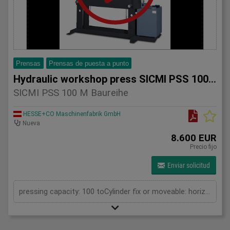
Prensas
Prensas de puesta a punto
Hydraulic workshop press SICMI PSS 100 M series
SICMI PSS 100 M Baureihe
HESSE+CO Maschinenfabrik GmbH
Nueva
8.600 EUR
Precio fijo
Enviar solicitud
pressing capacity: 100 toCylinder fix or moveable: horizontal moveableDaylight: 900 mmDistance between columns: 1050 mmLength: 1900 mmWidth: 1000 mmHeight: 2250 (PSS: 2400) mm