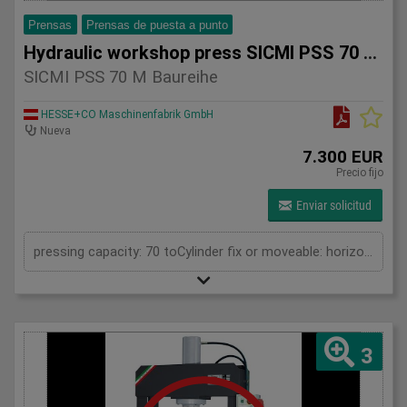
Prensas
Prensas de puesta a punto
Hydraulic workshop press SICMI PSS 70 M series
SICMI PSS 70 M Baureihe
HESSE+CO Maschinenfabrik GmbH
Nueva
7.300 EUR
Precio fijo
Enviar solicitud
pressing capacity: 70 toCylinder fix or moveable: horizontal moveableDaylight: 900 mmDistance between columns: 900 mmLength: 1700 mmWidth: 700 mmHeight: 2100 (PSS: 2300) mm
3