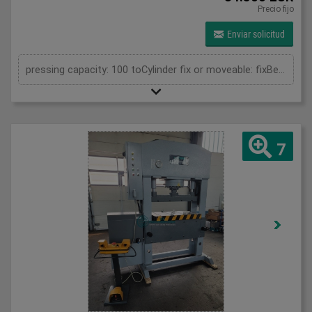
Precio fijo
Enviar solicitud
pressing capacity: 100 toCylinder fix or moveable: fixBending length: 835 mmStroke: 500 mmDaylight: 780 mmDistance between columns: 1050 mmRapid speed: 25 mm/sApproaching speed with foot pedal mode: 10 mm/sWorking speed: 4 mm/sTable: 800 x 600 mmUpper clamping plate: 700 x 350 mmLength: 1800 mmWidth: 1000 mmHeight: 2400 mmWeight: 2050 kg
7