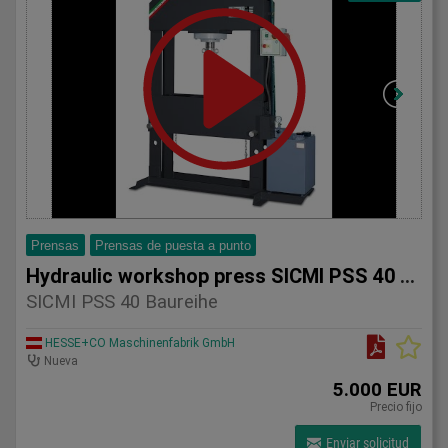
Prensas
Prensas de puesta a punto
Hydraulic workshop press SICMI PSS 40 NC
SICMI PSS 40 Baureihe
HESSE+CO Maschinenfabrik GmbH
Nueva
5.000 EUR
Precio fijo
Enviar solicitud