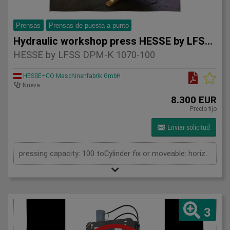
Prensas
Prensas de puesta a punto
Hydraulic workshop press HESSE by LFSS DPM-K 1070-
HESSE by LFSS DPM-K 1070-100
HESSE+CO Maschinenfabrik GmbH
Nueva
8.300 EUR
Precio fijo
Enviar solicitud
pressing capacity: 100 toCylinder fix or moveable: horizontal moveableStroke: 300 mmDistance between columns: 1070 mmWorking speed: 5 mm/sRetraction speed: 10 mm/sLength: 2110 mmWidth: 1000 mmHeight: 2430 mmWeight: 1500 kg
3