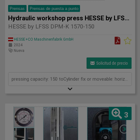
Prensas
Prensas de puesta a punto
Hydraulic workshop press HESSE by LFSS DPM-K 1570-
HESSE by LFSS DPM-K 1570-150
HESSE+CO Maschinenfabrik GmbH
2024
Nueva
Solicitud de precio
pressing capacity: 150 toCylinder fix or moveable: horizontal moveableStroke: 300 mmDistance between columns: 1570 mmPiston diameter: 280x200 mmWorking speed: 5 mm/sRetraction speed: 10 mm/sLength: 2630 mmWidth: 1000 mmHeight: 2480 mmWeight: 2100 kg
3