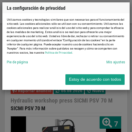
La configuración de privacidad
Utilizamos cookies y tecnologías similares que son necesarias para el funcionamiento del
sitio web. Las cookies adicionales sólo se utilizan con su consentimiento. Utilizamos las
cookies adicionales para realizar análisis del uso del sitio web y para comprobar la eficacia
de las medidas de marketing. Estos análisis se realizan para ofrecerle una mejor
experiencia de uso del sitio web. Usted es libre de dar, rechazar o retirar su consentimiento
Trabajo de metales y máquinas herramienta
en cualquier momento utilizando el enlace "Configuración de las cookies" en la parte
inferior de cualquier página. Puede aceptar nuestro uso de cookies haciendo clic en
Prensas
Prensas de puesta a punto
"Aceptar". Para más información sobre qué datos se recogen y cómo se comparten con
nuestros socios, lea nuestra
Política de Privacidad
.
Hydraulic workshop press SICMI PSV 70 M
Pie de página
Mis ajustes
Estoy de acuerdo con todos
Reportar anuncio
06.08.2026
Nueva
Hydraulic workshop press SICMI PSV 70 M
SICMI PSV 70 M
7