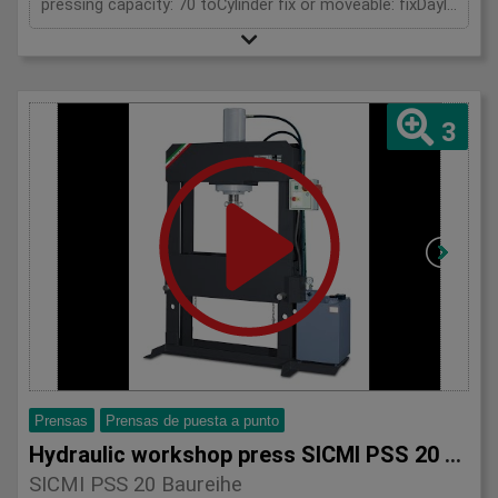
pressing capacity: 70 toCylinder fix or moveable: fixDaylight: 900 mmDistance between columns: 900 mmLength: 1700 mmWidth: 700 mmHeight: 2100 (PSS: 2300) mm
3
Prensas
Prensas de puesta a punto
Hydraulic workshop press SICMI PSS 20 series
SICMI PSS 20 Baureihe