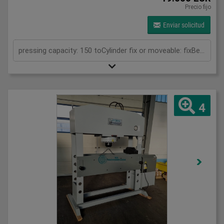
Precio fijo
Enviar solicitud
pressing capacity: 150 toCylinder fix or moveable: fixBending length: 1520 mmStroke: 300 mmDistance between columns: 1520 mmDistance between table and toolholder: 610 mmRapid speed: 9 mm/sWorking speed: 5 mm/sRetraction speed: 10 mm/sMax. bending capacity (mild steel): 10 mmTable: 600x1520 mmHole in table: 100 mmHole distance: 190 mmLength: 2630 mmWidth: 1000 mmHeight: 2450 mmWeight: 3270 kg
4