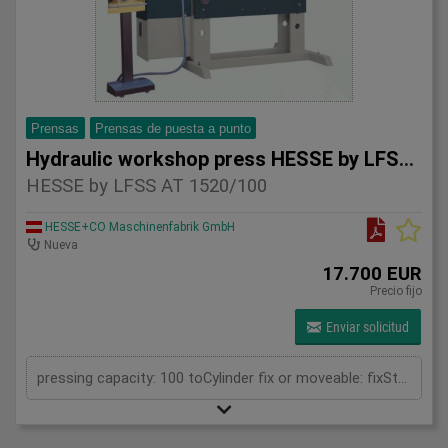
Prensas
Prensas de puesta a punto
Hydraulic workshop press HESSE by LFSS AT 1520/100
HESSE by LFSS AT 1520/100
HESSE+CO Maschinenfabrik GmbH
Nueva
17.700 EUR
Precio fijo
Enviar solicitud
pressing capacity: 100 toCylinder fix or moveable: fixStroke: 300 mmDaylight: 680 mmDistance between columns: 1520 mmRapid speed: 8 mm/sWorking speed: 5 mm/sRetraction speed: 10 mm/sTable: 500x1520 mmHole in table: 100 mmHole distance: 190 mmLength: 2630 mmWidth: 1000 mmHeight: 2350 mmWeight: 2500 kg