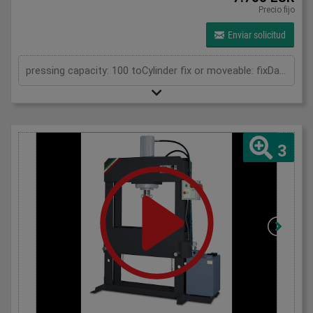
Precio fijo
Enviar solicitud
pressing capacity: 100 toCylinder fix or moveable: fixDaylight: 900 mmDistance between columns: 1050 mmLength: 1900 mmWidth: 850 mmHeight: 2250 (PSS: 2400) mm
3