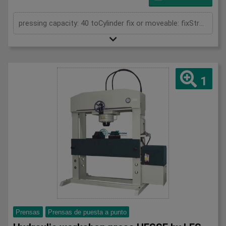
pressing capacity: 40 toCylinder fix or moveable: fixStroke: 350 mmDistance between columns: 900 mmRapid speed: 29 mm/sWorking speed: 5 mm/sLength: 1600 mmWidth: 700 mmHeight: 2050 mmWeight: 430 kg
1
Prensas
Prensas de puesta a punto