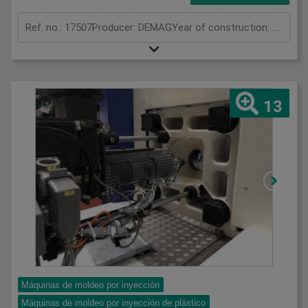
Ref. no.: 17507Producer: DEMAGYear of construction: 1998Clamping unitClamping force: 80 tonOpening stroke: 450 mmDistance between tie bars: 370 x 370 mmMould height min.: 200 mmPlaten size (h x v): 600 x 600 mmInjection unitScrew diameter: 35 mmInjection volume: 168 cm³Shot weight: 149 gInjection pressure: 2020 barMeasurements and weightDimensions: 4,1 x 1,4 x 2,0 mMachine weight: 3700 kg
13
Máquinas de moldeo por inyección
Máquinas de moldeo por inyección de plástico