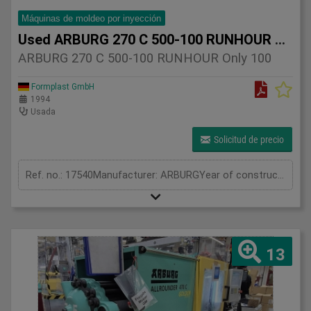
Máquinas de moldeo por inyección
Used ARBURG 270 C 500-100 RUNHOUR Only 100
ARBURG 270 C 500-100 RUNHOUR Only 100
Formplast GmbH
1994
Usada
Solicitud de precio
Ref. no.: 17540Manufacturer: ARBURGYear of construction: 1994Clamping unitClamping force: 50 tonOpening stroke: 350 mmDistance between tie bars: 270 X 270 mmMould height min.: 200 mmPlaten size (h x v): 405 X405 mmInjection unitScrew diameter: 25 mmInjection volume: 67 cm³Shot weight: 61 gInjection pressure: 2500 barMeasurements and weightDimensions: 3,3 X 1,5 X 2,0 mMachine weight: 2400 kgFurther information:Laboratory Machine with Exceptionally Low Operating HoursThe offered ARBURG 270 C 500-100 was manufactured in 1994 and originates from the training and laboratory department of a university. The machine was not used in regular production and was mainly operated for educational and testing purposes.The control system shows only approximately 100 operating hours and just 867 machine cycles.The machine is equipped with a hydraulic drive system and the proven ARBURG Dialogica control unit. In addition, it features an integrated crane system to facilitate mould and component changes.The scope of supply also includes an unused spare screw with a diameter of 15 mm and a complete additional plasticizing unit, providing extra flexibility for different applications.Due to its exceptionally low usage, documented history, and valuable additional equipment, this machine represents a rare opportunity on the used machinery market.
13