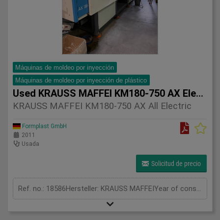
Máquinas de moldeo por inyección
Máquinas de moldeo por inyección de plástico
Used KRAUSS MAFFEI KM180-750 AX Electric machines
KRAUSS MAFFEI KM180-750 AX All Electric
Formplast GmbH
2011
Usada
Solicitud de precio
Ref. no.: 18586Hersteller: KRAUSS MAFFEIYear of construction: 2011Clamping unitClamping force: 180 tonOpening stroke: 1050 mmDistance between tie bars: 560 × 510 mmMould height min.: 200 mmMould height max.: 600 mmPlaten size (h x v): 790 × 740 mmInjection unitScrew diameter: 50 mmInjection volume: 393 cm³Shot weight: 357 gInjection pressure: 1892 barMeasurements and weightDimensions: 6,07 x 1,92 x 2,01 mMachine weight: 6500 kgFurther information:👉Fully electric machine offering maximum precision, lowest energy consumption and highest process stabilityhis machine belongs to the proven AX series from KraussMaffei, known for its robust design, high performance, and reliability in industrial production.With a clamping force of 180 tons, the machine is ideally suited for a wide range of technical plastic applications, including automotive, packaging, and general industrial parts.Key features:* Solid and durable construction for long-term operation* High injection performance and process stability* Reliable KraussMaffei MC5 control system* Suitable for continuous industrial use* Good availability of spare partsThe machine is equipped with a KraussMaffei linear robot (LRX-S100), which allows efficient and automated part handling, increasing productivity and reducing cycle times.Thanks to its well-balanced performance and flexibility, this machine represents a very attractive solution for both technical parts and series production.The machine was manufactured in 2011 and appears to be in good working condition, as shown in the pictures.