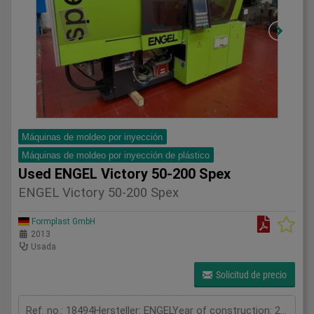
Máquinas de moldeo por inyección
Máquinas de moldeo por inyección de plástico
Used ENGEL Victory 50-200 Spex
ENGEL Victory 50-200 Spex
Formplast GmbH
2013
Usada
Solicitud de precio
Ref. no.: 18494Hersteller: ENGELYear of construction: 2013Clamping unitClamping force: 50 tonOpening stroke: 400 mmMould height min.: 200 mmOpening width: 600 mmPlaten size (h x v): 500 X 450 mmInjection unitScrew diameter: 25 mmInjection volume: 69 cm³Shot weight: 62 gInjection pressure: 2400 barMeasurements and weightDimensions: 3,4 x 1,3 x 1,8 mMachine weight: 2900 kgAdditional information & extrasCore pull: 1 pcs