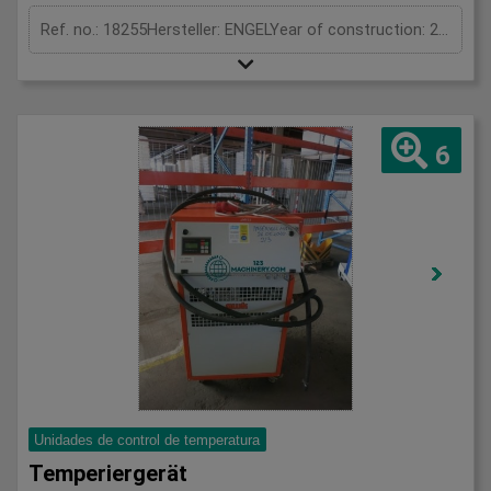
Ref. no.: 18255Hersteller: ENGELYear of construction: 2004Clamping unitClamping force: 180 tonOpening stroke: 750 mmDistance between tie bars: 960 x830 mmMould height min.: 500 mmOpening width: 1250 mmInjection unitScrew diameter: 45 mmInjection volume: 318 cm³Shot weight: 302 gInjection pressure: 1769/2360 barMeasurements and weightMachine weight: 13500 kgRobotProducer: Wittman Type: W743 Year: 2009 Further information:ENGEL Victory 750/180 Tech – Power, Flexibility and Reliability with Tie-Bar-Less TechnologyThe ENGEL Victory series was specially developed for technical plastic processing and is known as a professional injection moulding machine series offering high energy efficiency and maximum mould flexibility.Unlike conventional tie-bar machines, this series provides a much more flexible working area thanks to its tie-bar-less clamping system.⸻🔍 Advantages of the ENGEL Victory Series✔ Tie-Bar-Less DesignThe biggest advantage of the world-renowned ENGEL Victory series is its tie-bar-less construction.This system offers several important advantages:• Larger moulds can be installed easily• Easier access for complex mould geometries• Reduced mould changeover times• Easier robot integration• More efficient use of production spaceThis technology is especially advantageous for automotive, technical plastic parts, packaging and industrial applications.⸻✔ Wittmann Robot IntegrationThe machine has been operated together with a Wittmann robot.Robot specifications:• Wittmann W743-0424• Year of manufacture: 2009• Payload capacity: 25 kg• X-axis: 1200 mm• Y-axis: 1600 mm• Z-axis: 4000 mmThis configuration provides major advantages for automated production processes.⸻🔍 Machine Operating SystemThe ENGEL Victory Tech series operates with a servo-hydraulic system.✔ Hydraulic System:• Clamping unit• Injection movements• Ejector system• Mould movementsare driven by a high-performance hydraulic system.✔ Thanks to the servo-controlled hydraulic system:• Only the required amount of energy is consumed• Power consumption is significantly reduced• Quieter operation is achieved• Production stability is improvedUnlike older conventional hydraulic machines, the machine does not run continuously at full power.The servo pump system operates only when needed, providing the following advantages:• Lower energy costs• Reduced heat generation• Longer component lifetime• More stable processing conditions
6
Unidades de control de temperatura
Temperiergerät