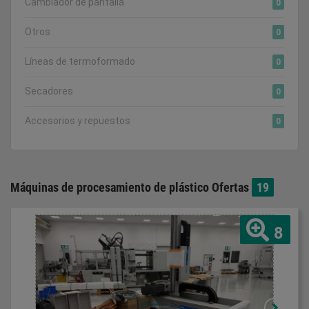
Cambiador de pantalla
0
Otros
0
Líneas de termoformado
0
Secadores
0
Accesorios y repuestos
0
Máquinas de procesamiento de plástico Ofertas
19
8