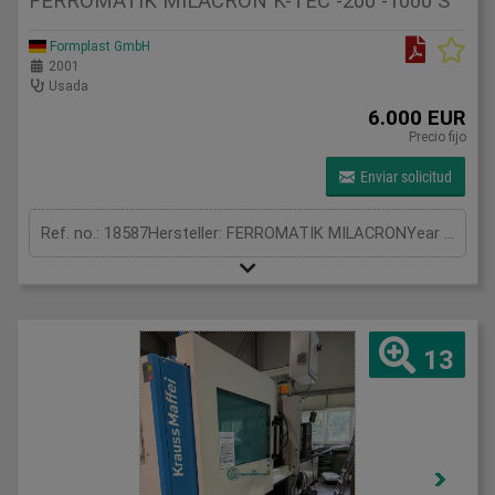
FERROMATIK MILACRON K-TEC -200 -1000 S
Formplast GmbH
2001
Usada
6.000 EUR
Precio fijo
Enviar solicitud
Ref. no.: 18587Hersteller: FERROMATIK MILACRONYear of construction: 2001Clamping unitClamping force: 200 tonOpening stroke: 750 mmDistance between tie bars: 560 x 560 mmMould height min.: 300 mmOpening width: 1050 mmPlaten size (h x v): 830 x 830 mmInjection unitScrew diameter: 50 mmInjection volume: 441 cm³Shot weight: 395 gInjection pressure: 2268 barMeasurements and weightDimensions: 6,9 x 2,0 x 2,6 mMachine weight: 13000 kgFurther information:FERROMATIK MILACRON K-TEC 200S – Developed for High-Speed Thin-Wall ProductionThe FERROMATIK MILACRON K-TEC series was specially developed for thin-wall products, high-speed cycles and precision injection moulding applications.One of the most important features of this machine is its nitrogen-supported hydraulic accumulator system. This technology enables extremely high injection speeds and ensures fast and balanced mould filling, especially for thin-wall applications.The K-TEC series is especially preferred for:• Thin-wall packaging products• Technical parts with fine surface details• Lid and container production• High-flow applications• High-speed serial production processesAdvantages of the nitrogen-supported system:• Extremely fast injection performance• More stable pressure control• Better reproduction of fine details• Improved filling of thin-wall products• Shorter cycle times• High process stabilityThe K-TEC series is also known for:• High repeatability• Sensitive mould protection• Low cycle times• Long-lasting mechanical construction• Suitability for heavy industrial operating conditionsThe machine was actively running in production until it was removed from operation and was working without problems until the very end.Especially for manufacturers of thin-wall products, this machine still represents a powerful and professional production solution.
13