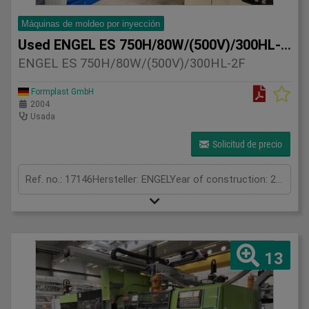
Máquinas de moldeo por inyección
Used ENGEL ES 750H/80W/(500V)/300HL-3F
ENGEL ES 750H/80W/(500V)/300HL-2F
Formplast GmbH
2004
Usada
Solicitud de precio
Ref. no.: 17146Hersteller: ENGELYear of construction: 2004Clamping unitClamping force: 300 tonOpening stroke: 855 mmInjection unitScrew diameter: 50 + 25 mmInjection volume: 393 + 49 cm³Shot weight: 354 + 44 gInjection pressure: 1917 + 1586 barMeasurements and weightDimensions: 6,5 x 2,3 x mMachine weight: 21000 kg
13