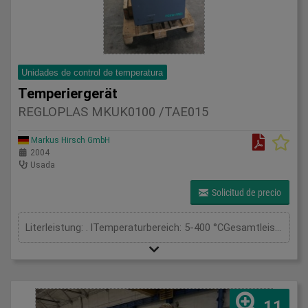
Unidades de control de temperatura
Temperiergerät
REGLOPLAS MKUK0100 /TAE015
Markus Hirsch GmbH
2004
Usada
Solicitud de precio
Literleistung: . lTemperaturbereich: 5-400 °CGesamtleistungsbedarf: . kWMaschinengewicht ca.: . tRaumbedarf ca.: . m
11