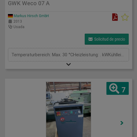
GWK Weco 07 A
Markus Hirsch GmbH
2013
Usada
Solicitud de precio
Temperaturbereich: Max. 30 °CHeizleistung: . kWKühlleistung: . WUmlaufmedium: 30 GradGesamtleistungsbedarf: 4,5 kWMaschinengewicht ca.: tRaumbedarf ca.: m
7