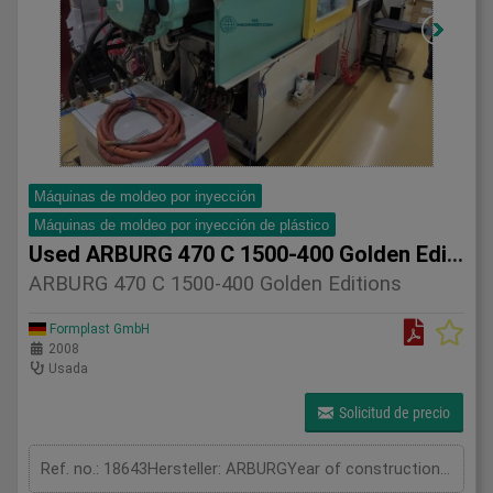
Máquinas de moldeo por inyección
Máquinas de moldeo por inyección de plástico
Used ARBURG 470 C 1500-400 Golden Editions
ARBURG 470 C 1500-400 Golden Editions
Formplast GmbH
2008
Usada
Solicitud de precio
Ref. no.: 18643Hersteller: ARBURGYear of construction: 2008Clamping unitClamping force: 150 tonOpening stroke: 500 mmDistance between tie bars: 470 x 470 mmMould height min.: 250 mmOpening width: 750 mmInjection unitScrew diameter: 35 mmInjection volume: 154 cm³Shot weight: 141 gInjection pressure: 2500 barMeasurements and weightMachine weight: 4850 kgDimensions LxWxH part 1: 4,6 x 1,6 x 2,1 mAdditional information & extrasCore pull: 1 pcsFurther information:Communication card for ProSeS interface is available (OPC-UA).Robot interface is available (EUROMAP 67).