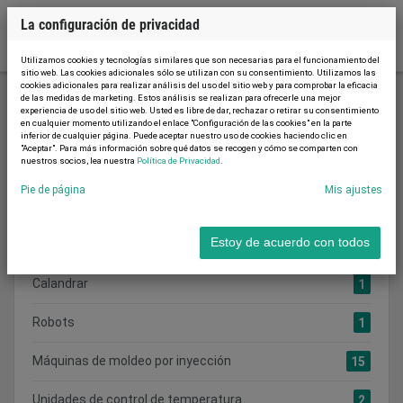
La configuración de privacidad
Utilizamos cookies y tecnologías similares que son necesarias para el funcionamiento del
sitio web. Las cookies adicionales sólo se utilizan con su consentimiento. Utilizamos las
cookies adicionales para realizar análisis del uso del sitio web y para comprobar la eficacia
de las medidas de marketing. Estos análisis se realizan para ofrecerle una mejor
experiencia de uso del sitio web. Usted es libre de dar, rechazar o retirar su consentimiento
Máquinas de procesamiento de plástico
en cualquier momento utilizando el enlace "Configuración de las cookies" en la parte
inferior de cualquier página. Puede aceptar nuestro uso de cookies haciendo clic en
"Aceptar". Para más información sobre qué datos se recogen y cómo se comparten con
nuestros socios, lea nuestra
Política de Privacidad
.
Buscar categoría:
Pie de página
Mis ajustes
CATEGORÍAS
Estoy de acuerdo con todos
Mostrar todos los anuncios
19
Calandrar
1
Robots
1
Máquinas de moldeo por inyección
15
Unidades de control de temperatura
2