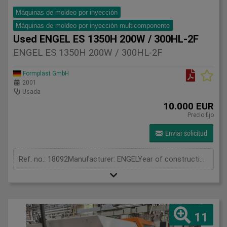
Máquinas de moldeo por inyección
Máquinas de moldeo por inyección multicomponente
Used ENGEL ES 1350H 200W / 300HL-2F
ENGEL ES 1350H 200W / 300HL-2F
Formplast GmbH
2001
Usada
10.000 EUR
Precio fijo
Enviar solicitud
Ref. no.: 18092Manufacturer: ENGELYear of construction: 2001Clamping unitClamping force: 300 tonOpening stroke: 855 mmPlaten size (h x v): 1050 x 650 mmInjection unitScrew diameter: 60 +35 mmInjection volume: 735 +135 cm³Shot weight: 662 + 122 gInjection pressure: 1834 +1620 barMeasurements and weightDimensions: 7,75 x 2,35 x 2,6 mMachine weight: 24780 kgFurther information:ENGEL ES 1350H200W/300HL-2F — 2K Injection Moulding MachineThis machine from the prestigious Austrian manufacturer ENGEL, built in 2001, features a clamping force of 300 tonnes and a true 2K L-configuration in horizontal layout.Motor and Hydraulic SystemThe machine is equipped with a powerful electric motor coupled to a high-pressure hydraulic pump group. The electric motor continuously drives the hydraulic pump, providing pressurised oil flow throughout the entire system. This pressurised oil feeds the clamping cylinder, the injection pistons of both units, and the ejector system. The thick red hydraulic hoses visible behind Unit B carry this high-pressure oil flow — both units are supplied via independent hydraulic circuits, allowing Unit A and Unit B to operate simultaneously without influencing each other.Operating PrincipleThe two independent injection units are positioned at 90° to each other — in an L-shape. The mould is locked with 300 tonnes of clamping force. Unit A injects the primary material into the mould at 1834 bar. Immediately afterwards, Unit B injects the second material or colour from a 90° angle into the same mould at 1620 bar. The two materials bond at a molecular level inside the mould, cooling is completed and the ejectors push out the finished 2K part as a single piece. No gluing, screwing or assembly is required — two materials emerge as one single part in a single cycle.ApplicationsAutomotive interior and exterior trim parts, large technical plastic components, parts combining a rigid body with a soft grip surface, two-colour large-surface parts.
11