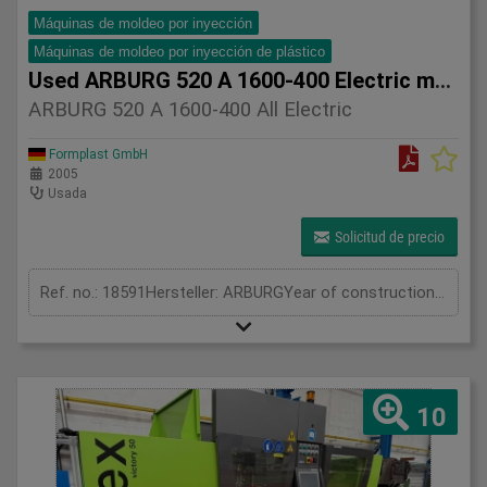
Máquinas de moldeo por inyección
Máquinas de moldeo por inyección de plástico
Used ARBURG 520 A 1600-400 Electric machines
ARBURG 520 A 1600-400 All Electric
Formplast GmbH
2005
Usada
Solicitud de precio
Ref. no.: 18591Hersteller: ARBURGYear of construction: 2005Clamping unitClamping force: 160 tonOpening stroke: 450 mmDistance between tie bars: 520 x 520 mmMould height min.: 250 mmMould height max.: 550 mmOpening width: 700 mmPlaten size (h x v): 695 x 695 mmInjection unitScrew diameter: 45 mmInjection volume: 254 cm³Shot weight: 232 gInjection pressure: 1580 barMeasurements and weightMachine weight: 7100 kgDimensions LxWxH part 1: 5,1 x 1,7 x 2,3 mFurther information:The ARBURG 520 A series is part of the fully electric ALLROUNDER range and is known for its high precision, energy efficiency, and reliability in injection molding processes.These machines are particularly suitable for the production of technical plastic parts with high quality requirements, as well as for applications where repeatability and process stability are essential.Typical features of this series include:* Fully electric drive for all main movements* High energy efficiency compared to hydraulic machines* Excellent injection and positioning accuracy* Quiet and clean operation (also suitable for medical applications)* Low maintenance requirementsThe 520 A series with 160 tons clamping force offers a very good balance between performance and flexibility and is widely used in industries such as automotive supply, medical technology, and technical plastics.ARBURG machines are well known for their durability and long service life, which makes this series highly attractive on the used machinery market.
10