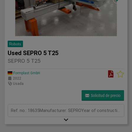
Robots
Used SEPRO 5 T25
SEPRO 5 T25
Formplast GmbH
2022
Usada
Solicitud de precio
Ref. no.: 18635Manufacturer: SEPROYear of construction: 2022Further information:The SEPRO S5-25 med is a powerful 3-axis servo linear robot designed for automated part removal and handling applications on injection moulding machines.The robot is in very good technical and cosmetic condition and comes from a clean production environment. The “med” version is specifically designed for medical manufacturing and cleanroom applications.The robot was used exclusively for testing and training purposes and therefore has very low operating hours.The robot is additionally fitted with a Zimmer Group pneumatic rotation module and a Gimatic QCY90-A Quick Tool Changer system.The Zimmer module allows components to be rotated between defined positions, while the Gimatic system enables quick changing of grippers or vacuum tooling. These additional features increase the flexibility of the robot for a wide range of automation applications.