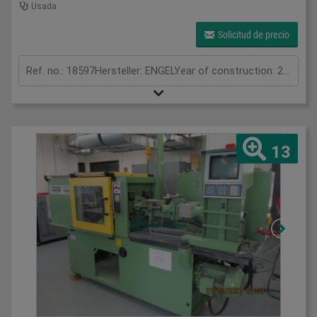
Usada
Solicitud de precio
Ref. no.: 18597Hersteller: ENGELYear of construction: 2007Clamping unitClamping force: 70 tonOpening stroke: 305 mmInjection unitScrew diameter: 25 mmInjection volume: 69 cm³Shot weight: 62 gInjection pressure: 2381 barMeasurements and weightDimensions: 4,0 x 1,8 x 2,5 mMachine weight: 5600 kgFurther information:The ENGEL INSERT 200H/70 is a professional vertical injection moulding machine specially designed for insert molding and precision technical plastic applications. Built with ENGEL’s compact and robust machine concept, this model has been widely used for many years in the automotive, electronics, cable technology and technical plastics industries.One of the major advantages of this machine is its rotary table system. This design allows the operator to load inserts on one side while production continues on the other side. As a result, cycle times are reduced and production becomes safer and more efficient. This system is especially advantageous for manufacturing metal insert parts, connectors, cable components and precision technical products.Compared to conventional horizontal injection moulding machines, the ENGEL INSERT series offers a much more ergonomic and controlled process for insert placement. Thanks to the vertical clamping system, inserts remain stable inside the mould, enabling highly precise production results.The ENGEL control system used on this machine is known for stable process management and reliable operation. Its user-friendly interface allows easy handling in daily production.The machine has approximately 51,944 operating hours and was reportedly in running condition until removed from production.The overall condition of the machine is clean and well maintained. The electrical cabinet is tidy and the mechanical components appear to be in good condition.The ENGEL INSERT series is particularly suitable for:* insert molding applications* metal/plastic combination parts* electronic component production* connector and cable technology* technical plastic parts* precision industrial productsWith its robust mechanical construction, compact design and professional production capabilities, the ENGEL INSERT 200H/70 represents a reliable and long-lasting production solution for technical plastic manufacturers.
13