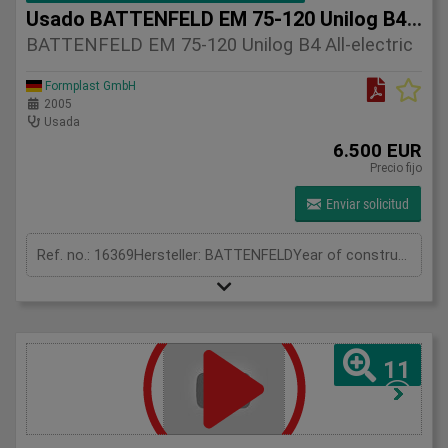
Usado BATTENFELD EM 75-120 Unilog B4 Totalmente el
BATTENFELD EM 75-120 Unilog B4 All-electric
Formplast GmbH
2005
Usada
6.500 EUR
Precio fijo
Enviar solicitud
Ref. no.: 16369Hersteller: BATTENFELDYear of construction: 2005Clamping unitClamping force: 75 tonOpening stroke: 800 mmDistance between tie bars: 405 x 405 mmMould height min.: 150 mmMould height max.: 480 mmInjection unitScrew diameter: 18 mmInjection volume: 30 cm³Shot weight: 27 gInjection pressure: 2440 barMeasurements and weightDimensions: 4,5 x 1,7 x 2,0 mMachine weight: 4500 kgFurther information:BATTENFELD EM 75/120 UNILOG B4All-Electric Precision Injection Moulding MachineThe BATTENFELD EM 75/120 UNILOG B4 is a high-quality Austrian-made all-electric injection moulding machine. The BATTENFELD EM series was considered one of the most advanced servo-electric machine concepts of its time and was specifically designed for energy-efficient and highly precise production processes.All major machine movements are driven by modern servo motors, providing:* very low energy consumption* high repeatability and precision* smooth and quiet machine operation* low maintenance requirements* stable and accurate production performanceThe machine is especially suitable for:* technical plastic components* electronic parts* precision moulded products* small and medium-sized production runsCompared to conventional hydraulic machines, the all-electric technology offers significantly improved energy efficiency and process stability.Equipped with the reliable BATTENFELD UNILOG B4 control system, the machine provides:* user-friendly operation* precise process control* stable cycle times* accurate servo axis managementThe machine has approximately 69,094 operating hours and appears to be in clean and well-maintained condition. The photos clearly show:* a clean electrical cabinet* well-maintained mechanical components* properly kept servo-electric units* a clean injection unitThe BATTENFELD EM 75/120 UNILOG B4 is a reliable and energy-efficient solution for demanding plastic injection moulding applications.
11