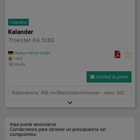
Calandrar
Kalander
Troester KA 5183
Markus Hirsch GmbH
1963
Usada
Solicitud de precio
Walzenbreite: 450 mmWalzendurchmesser - oben: 203 mmWalzendurchmesser - unten: 203 mmLeistung: 8,8 kw
Aquí puede anunciarse.
Contáctenos para obtener un presupuesto sin
compromiso.