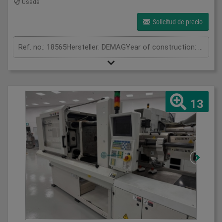
Usada
Solicitud de precio
Ref. no.: 18565Hersteller: DEMAGYear of construction: 2005Clamping unitClamping force: 150 tonOpening stroke: 500 mmDistance between tie bars: 500 x 500 mmMould height min.: 250 mmOpening width: 750 mmPlaten size (h x v): 750 x 750 mmInjection unitScrew diameter: 45 mmInjection volume: 323 cm³Shot weight: 290 gInjection pressure: 1973 barMeasurements and weightDimensions: 5.45 x 1.63 x 2.1 mMachine weight: 7500 kgRobotProducer: Wittmann Type: W721-0231 Year: 2005
13