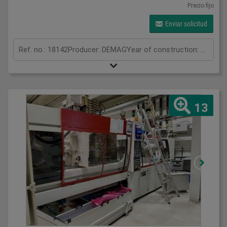
Precio fijo
Enviar solicitud
Ref. no.: 18142Producer: DEMAGYear of construction: 1997Clamping unitClamping force: 50 tonOpening stroke: 400 mmDistance between tie bars: 355 x 355 mmMould height min.: 210 mmPlaten size (h x v): 540 x 540 mmInjection unitScrew diameter: 35 mmInjection volume: 106 cm³Shot weight: 95 gInjection pressure: 2573 barMeasurements and weightDimensions: 3,65 x 1,15 x 1,18 mMachine weight: 3600-2500 kg
13