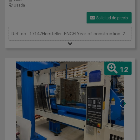
Usada
Solicitud de precio
Ref. no.: 17147Hersteller: ENGELYear of construction: 2008Clamping unitClamping force: 400 tonOpening stroke: 1008 mmPlaten size (h x v): 1360 x 1460 mmInjection unitScrew diameter: 60 + 25 + 25+ 25+ 25 mmInjection volume: 608 + 54 + 54 + 54 + 54 cm³Shot weight: 547 + 48 + 48 + 48 + 48 gInjection pressure: 1725 + 1200 + 1200 + 1200 + 1200 barMeasurements and weightMachine weight: 22.000 + 6.600 kgDimensions LxWxH part 1: 5 x 2,3 x mDimensions LxWxH part 2: 3,9 x 2,3 x m
12