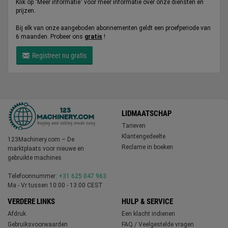
Klik op "Meer informatie" voor meer informatie over onze diensten en
prijzen.
Bij elk van onze aangeboden abonnementen geldt een proefperiode van
6 maanden. Probeer ons
gratis
!
Registreer nu gratis
LIDMAATSCHAP
Tarieven
Klantengedeelte
123Machinery.com – De
Reclame in boeken
marktplaats voor nieuwe en
gebruikte machines
Telefoonnummer:
+31 625 047 963
Ma - Vr tussen 10:00 - 13:00 CEST
VERDERE LINKS
HULP & SERVICE
Afdruk
Een klacht indienen
Gebruiksvoorwaarden
FAQ / Veelgestelde vragen