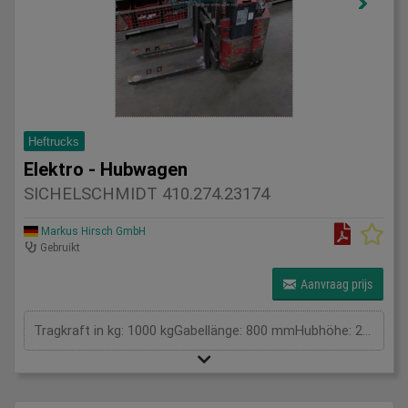
Heftrucks
Elektro - Hubwagen
SICHELSCHMIDT 410.274.23174
Markus Hirsch GmbH
Gebruikt
Aanvraag prijs
Tragkraft in kg: 1000 kgGabellänge: 800 mmHubhöhe: 2500 mmGesamtleistungsbedarf: kWMaschinengewicht ca.: 0,987 tRaumbedarf ca.: m