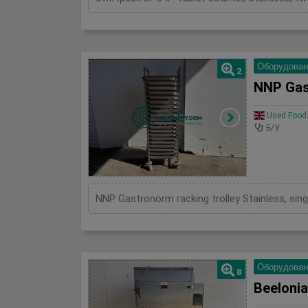
Оборудован
2
NNP Gas
Used Food 
Б/У
NNP Gastronorm racking trolley Stainless, singl
Оборудован
8
Beelonia