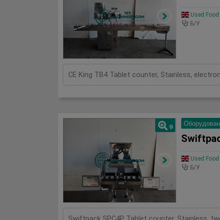
Used Food 
Б/У
Оборудован
9
Swiftpa
Used Food 
Б/У