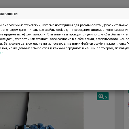
альности
Меню
ПРОДАМ МАШИНУ
и аналогичные технологии, которые необходимы для работы сайта. Дополнительные
ы используем дополнительные файлы cookie для проведения анализа использовани
а предмет их эффективности. Эти анализы проводятся для того, чтобы обеспечить
те дать, отказать или отозвать свое согласие в любое время, воспользовавшись сс
. Вы можете дать согласие на использование нами файлов cookie, нажав кнопку "
тки мяса
Hydrovane HV02 Rotary vane air compressor
 том, какие данные собираются и как они передаются нашим партнерам, пожалуйс
ти
.
Б/У
r compressor
5