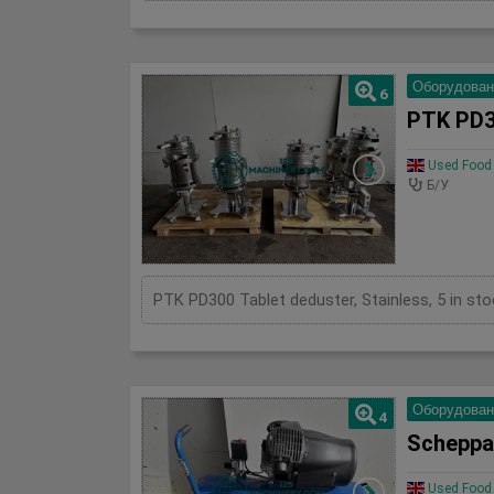
Оборудован
6
PTK PD3
Used Food 
Б/У
PTK PD300 Tablet deduster, Stainless, 5 in sto
Оборудован
4
Scheppa
Used Food 