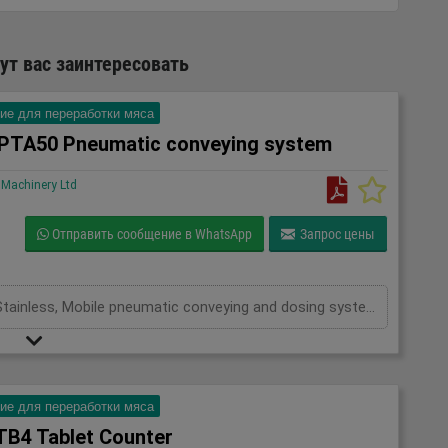
т вас заинтересовать
ие для переработки мяса
 PTA50 Pneumatic conveying system
Machinery Ltd
Отправить сообщение в WhatsApp
Запрос цены
Gericke PTA50 Pneumatic conveying system, Stainless, Mobile pneumatic conveying and dosing system used in the food, chemical and pharma industries, working pressure 3.9Bar, volume 50L, with butterfly valve and actuator
ие для переработки мяса
TB4 Tablet Counter