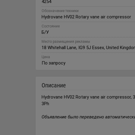
4254
Обозначение техники
Hydrovane HV02 Rotary vane air compressor
Состояние
Б/У
Место размещения рекламы
18 Whitehall Lane, IG9 5J Essex, United Kingd
Цена
По запросу
Описание
Hydrovane HV02 Rotary vane air compressor, 3 x
3Ph
Объявление было переведено автоматически