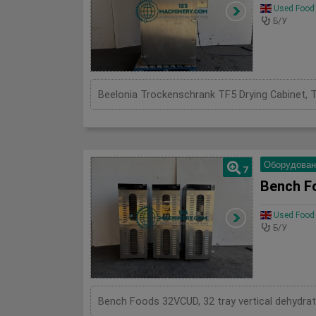
Used Food 
Б/У
Оборудован
7
Bench F
Used Food 
Б/У