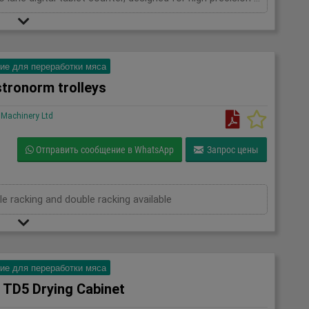
ие для переработки мяса
tronorm trolleys
Machinery Ltd
Отправить сообщение в WhatsApp
Запрос цены
e racking and double racking available
ие для переработки мяса
 TD5 Drying Cabinet