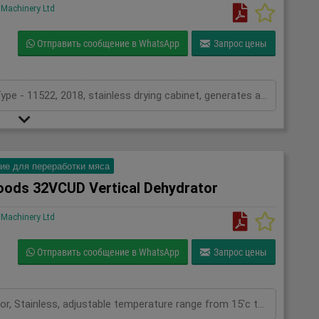
Machinery Ltd
Отправить сообщение в WhatsApp
Запрос цены
Beelonia Trockenschrank TF5 Drying Cabinet, Type - 11522, 2018, stainless drying cabinet, generates an even air flow ensuring good drying, with stainless trolley and mesh trays 900mm x 760mm trays, adjustble temperature and timer settings, with ramp, 3Ph
ие для переработки мяса
oods 32VCUD Vertical Dehydrator
Machinery Ltd
Отправить сообщение в WhatsApp
Запрос цены
Bench Foods 32VCUD, 32 tray vertical dehydrator, Stainless, adjustable temperature range from 15'c to 90'c plus an ambient air mode, timer controls, stainless mesh trays for even drying on both sides, mobile, 1Ph