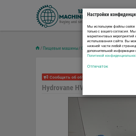
Настройки конфиденци
Мы используем файлы cookie 
только с вашего согласия. М
маркетинговых мероприятий н
использования сайта. Вы може
нижней части любой страницы
Пищевые машины
Оборудование для перерабо
дополнительной информации о
Политикой конфиденциальнос
Отпечаток
Сообщить об объявлении
07.08.2026
Hydrovane HV02 Rotary vane ai