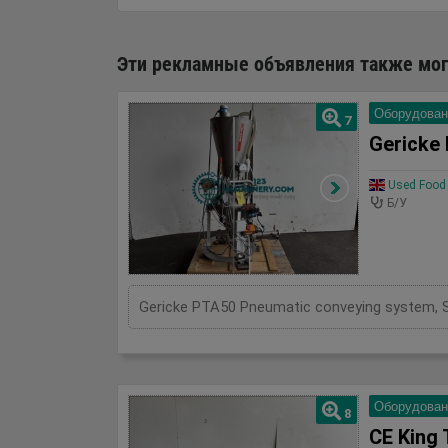
Эти рекламные объявления также могу
Оборудован
7
Gericke
Used Food 
Б/У
Оборудован
8
CE King 