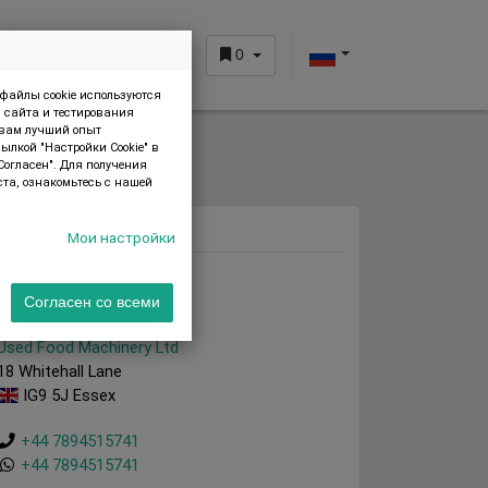
0
ЗОНА КЛИЕНТА
 файлы cookie используются
я сайта и тестирования
 вам лучший опыт
ылкой "Настройки Cookie" в
Согласен". Для получения
та, ознакомьтесь с нашей
Поставщик
Мои настройки
Согласен со всеми
Used Food Machinery Ltd
18 Whitehall Lane
IG9 5J Essex
+44 7894515741
+44 7894515741