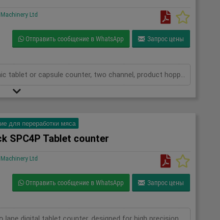
Machinery Ltd
Отправить сообщение в WhatsApp
Запрос цены
CE King TB4 Tablet counter, Stainless, electronic tablet or capsule counter, two channel, product hopper with top cover and vibration frequency control of product onto the feed chute, mounted on slat chain conveyor 3000mm x 100mm, fills up to 30 containers per min, 3Ph
ие для переработки мяса
ck SPC4P Tablet counter
Machinery Ltd
Отправить сообщение в WhatsApp
Запрос цены
Swiftpack SPC4P Tablet counter, Stainless, two lane digital tablet counter, designed for high precision counting of tablets and capsules, previously used to fill both plastic and glass bottles,