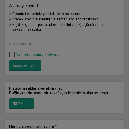
Aramayı kaydet
E-posta ile ücretsiz yeni teklifler alacaksınız
Arama isteğinizi istediğiniz zaman sonlandırabilirsiniz
Hiçbir koşulda e-posta adresiniz (bilgileriniz) üçüncü şahıslarla
paylaşılmayacaktır
E-Posta Adresiniz:
*
Veri koruması
nı dikkate aldım
Bu alana reklam verebilirsiniz.
Bağlayıcı olmayan bir teklif için bizimle iletişime geçin.
Teklif al
Henüz üye olmadınız mı ?