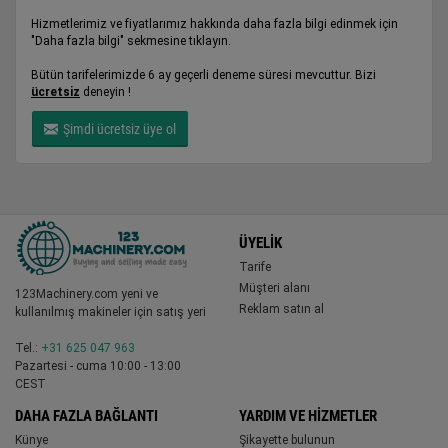
Hizmetlerimiz ve fiyatlarımız hakkında daha fazla bilgi edinmek için
"Daha fazla bilgi" sekmesine tıklayın.
Bütün tarifelerimizde 6 ay geçerli deneme süresi mevcuttur. Bizi
ücretsiz
deneyin !
Şimdi ücretsiz üye ol
ÜYELIK
Tarife
Müşteri alanı
123Machinery.com yeni ve
Reklam satın al
kullanılmış makineler için satış yeri
Tel.:
+31 625 047 963
Pazartesi - cuma 10:00 - 13:00
CEST
DAHA FAZLA BAĞLANTI
YARDIM VE HIZMETLER
Künye
Şikayette bulunun