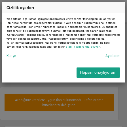
Gizlilik ayarları
Web sitesinin çalışması için gerekli olan çerezleri ve benzer teknolojileri kullanıyoruz.
İzniniz alınarak Yalnızca ek çerezler kullanılır. Web sitesinin kullanımını analiz etmek,
pazarlama etkinlik önlemlerinin test edilmesi için ek çerezler kullanıyoruz. Bu analizler
size daha iyi bir kullanıcı deneyimi sunmak için yapılmaktadır.Her sayfanın altındaki
"Çerez Ayarları" bağlantısını kullanarak istediğiniz zaman onayınızı vermekte, reddetmekte
Depolama ekipmanları
Taşıma ekipmanları
veya geri çekmekte özgürsünüz. "Kabul ediyorum" seçeneğine tıklayarak çerez
kullanımımızı kabul edebilirsiniz. Hangi verilerin toplandığı ve ortaklarımızla nasıl
paylaşıldığı hakkında daha fazla bilgi için lütfen
gizlilik politikamızı okuyun
.
Sıralama
Künye
Ayarlarım
Önce en yeni
Hepsini onaylıyorum
Aradığınız kriterlere uygun ilan bulunamadı. Lütfen arama
kriterlerinizi değiştirin.