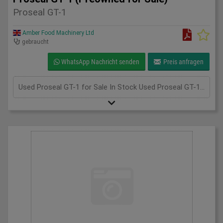
Proseal GT-1
Amber Food Machinery Ltd
gebraucht
WhatsApp Nachricht senden
Preis anfragen
Used Proseal GT-1 for Sale In Stock Used Proseal GT-1 for sale; if you require more information, please call us at 075 3305 8851. We're always happy to assist you! Unit 2, Perry Park Industrial Estate, Walsall Rd, Birmingham B42 1BT +447533058851 info@amberfoodmachinery.com WhatsApp - CONNECT WITH US, send us your images and message on +44 7533 058851, scan the QR code to begin a WhatsApp chat with us. Click here to sell your machinery Get a Valuation "*" indicates required fields Name* Contact Number* Email* Message CAPTCHA WhatsApp - CONNECT WITH US, send us your images and message on +44 7533 058851, scan the QR code to begin a WhatsApp chat with us. Hi 👋 Contact us for support or advice ✖ Information Email Details CAPTCHA