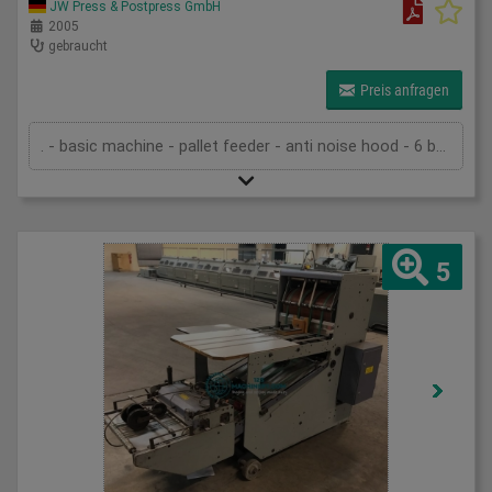
JW Press & Postpress GmbH
2005
gebraucht
Preis anfragen
. - basic machine - pallet feeder - anti noise hood - 6 buckles in the first unit - 1 buckle and one knife in the second unit - 1 knife in the third unit - slitter shaft cassette - Palamides Alpha 500 delivery - pump - technical documentation
5