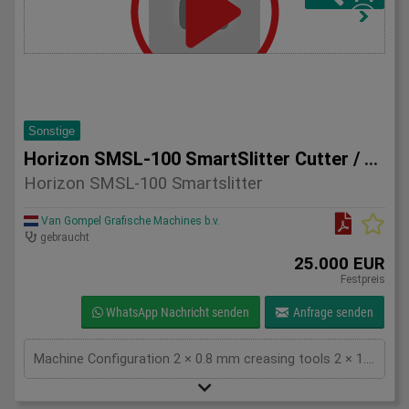
Sonstige
Horizon SMSL-100 SmartSlitter Cutter / Creaser
Horizon SMSL-100 Smartslitter
Van Gompel Grafische Machines b.v.
gebraucht
25.000 EUR
Festpreis
WhatsApp Nachricht senden
Anfrage senden
Machine Configuration 2 × 0.8 mm creasing tools 2 × 1.3 mm creasing tools QR code scanner installed for automatic job setup Total counter: approximately 1.3 million impressions Technical Specifications Feature Specification Max sheet size 370 × 670 mm Min sheet size 200 × 200 mm Finished size 48 × 50 mm up to 370 × 670 mm Paper weight 81.4 – 350 gsm Creasing system Positive & negative impact creasing Crease lines Up to 20 crease lines Production speed Up to 54 sheets/minute (A4) Slitting divisions 1–5 (single cut), 1–3 (double cut) Power supply Single phase 200–240 V, 50/60 Hz Machine weight Approx. 546 kg Key Advantages Fast makeready with QR code job recognition Excellent crease quality on digitally printed and laminated stocks Compact footprint with high production capacity Suitable for short runs and variable data jobs Reliable Horizon engineering and easy operation Condition The machine is in good working condition and can be inspected under power. Perfect for Digital print shops Commercial printers Finishing departments On-demand card production Short-run packaging and marketing materials For more information, pricing, or inspection arrangements, please contact: Van Gompel Grafische Machines B.V. Bladel, The Netherlands Worldwide shipping available