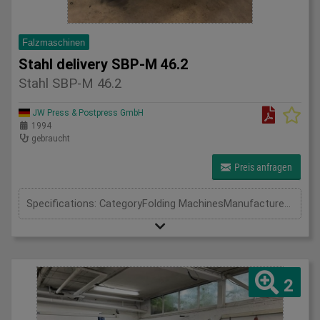
Falzmaschinen
Stahl delivery SBP-M 46.2
Stahl SBP-M 46.2
JW Press & Postpress GmbH
1994
gebraucht
Preis anfragen
Specifications: CategoryFolding MachinesManufacturerStahlModelSBP-M 46.2Year1994
2