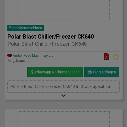
Schneidemaschinen
Polar Blast Chiller/Freezer CK640
Polar Blast Chiller/Freezer CK640
Amber Food Machinery Ltd
gebraucht
WhatsApp Nachricht senden
Preis anfragen
Polar - Blast Chiller/Freezer CK640 In Stock SpecificationDetail Manufacturer Polar Model CK640 Phase Single Phase Length(mm) 640 Width(mm) 670 Height(mm) 400