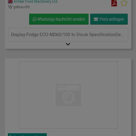
Amber Food Machinery Ltd
gebraucht
WhatsApp Nachricht senden
Preis anfragen
Display Fridge ECO-MD60/100 In Stock SpecificationDetail Manufacturer Frost-Tech Model Display Fridge ECO-MD60/100 Silver Steel Phase Single Phase Length(mm) 600 Width(mm) 1000 Height(mm) 1950