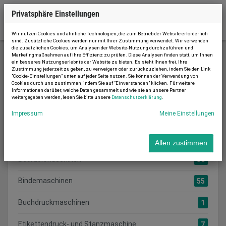
Privatsphäre Einstellungen
Wir nutzen Cookies und ähnliche Technologien, die zum Betrieb der Website erforderlich
sind. Zusätzliche Cookies werden nur mit Ihrer Zustimmung verwendet. Wir verwenden
die zusätzlichen Cookies, um Analysen der Website-Nutzung durchzuführen und
Marketingmaßnahmen auf ihre Effizienz zu prüfen. Diese Analysen finden statt, um Ihnen
ein besseres Nutzungserlebnis der Website zu bieten. Es steht Ihnen frei, Ihre
Druckmaschinen
Zustimmung jederzeit zu geben, zu verweigern oder zurückzuziehen, indem Sie den Link
"Cookie-Einstellungen" unten auf jeder Seite nutzen. Sie können der Verwendung von
Cookies durch uns zustimmen, indem Sie auf "Einverstanden" klicken. Für weitere
Informationen darüber, welche Daten gesammelt und wie sie an unsere Partner
weitergegeben werden, lesen Sie bitte unsere
Datenschutzerklärung
.
Kategorie suchen:
KATEGORIEN
Impressum
Meine Einstellungen
Alle Inserate anzeigen
241
Allen zustimmen
Bedruckmaschinen
58
Bindemaschinen
55
Buchdruckmaschinen
1
Etikettendruck- und Stanzmaschine
7