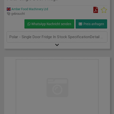
Amber Food Machinery Ltd
gebraucht
WhatsApp Nachricht senden
Preis anfragen
Polar - Single Door Fridge In Stock SpecificationDetail Manufacturer | Polar Model | CD083 Phase | Single Phase Length(mm) | 600 Width(mm) | 600 Height(mm) | 1850