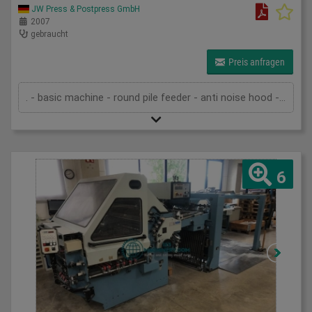
JW Press & Postpress GmbH
2007
gebraucht
Preis anfragen
. - basic machine - round pile feeder - anti noise hood - 6 buckles - 2 knives - 1 side buckle - mobile folding knife VFZ 52 - SBP 46 delivery - pump - technical documentation
6