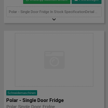
Polar - Single Door Fridge In Stock SpecificationDetail Manufacturer Polar Model CD083 Phase Single Phase Length(mm) 600 Width(mm) 600 Height(mm) 1850
Schneidemaschinen
Polar - Single Door Fridge
Polar Single Door Fridge