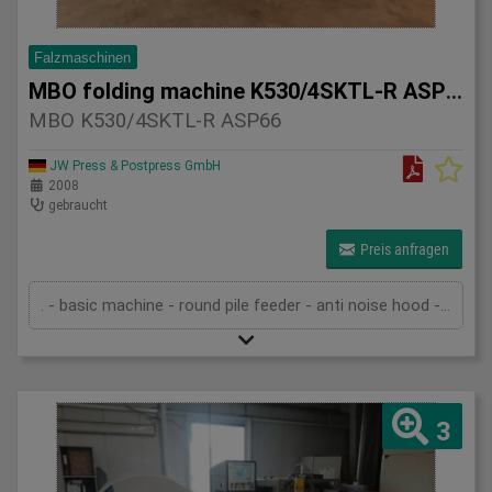
Falzmaschinen
MBO folding machine K530/4SKTL-R ASP66
MBO K530/4SKTL-R ASP66
JW Press & Postpress GmbH
2008
gebraucht
Preis anfragen
. - basic machine - round pile feeder - anti noise hood - 4 automatic buckles - knife & buckle - knife - ASP-66L - technical documentation
3