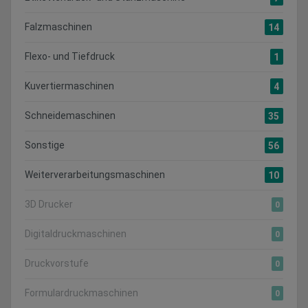
Falzmaschinen
14
Flexo- und Tiefdruck
1
Kuvertiermaschinen
4
Schneidemaschinen
35
Sonstige
56
Weiterverarbeitungsmaschinen
10
3D Drucker
0
Digitaldruckmaschinen
0
Druckvorstufe
0
Formulardruckmaschinen
0