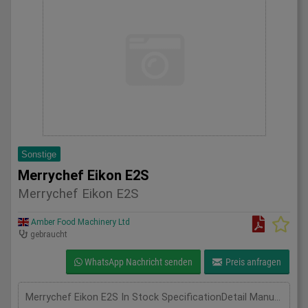
Sonstige
Merrychef Eikon E2S
Merrychef Eikon E2S
Amber Food Machinery Ltd
gebraucht
WhatsApp Nachricht senden
Preis anfragen
Merrychef Eikon E2S In Stock SpecificationDetail Manufacturer MerryChef Model Eikon E2S Phase Single Phase Length(mm) 595 Width(mm) 356 Height(mm) 620