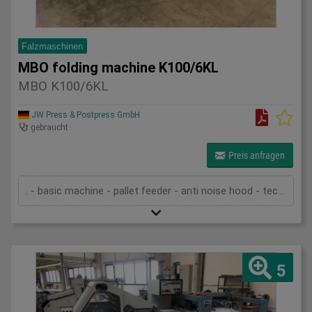
Falzmaschinen
MBO folding machine K100/6KL
MBO K100/6KL
JW Press & Postpress GmbH
gebraucht
Preis anfragen
. - basic machine - pallet feeder - anti noise hood - technical documentation
5