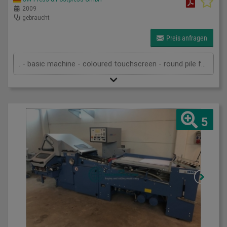
2009
gebraucht
Preis anfragen
. - basic machine - coloured touchscreen - round pile feeder - 6 automatic buckles - automatic rollers - anti noise hood - 4 automatic buckles - automatic rollers - anti noise hood - ASP delivery - pump - technical documentation
5