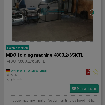
Falzmaschinen
MBO folding machine K800.2/6SKTL
MBO K800.2/6SKTL
JW Press & Postpress GmbH
2006
gebraucht
Preis anfragen
. - basic machine - pallet feeder - anti noise hood - 6 buckles in the first unit - 1 buckle and one knife in the second unit - 1 knife in the third unit - slitter shaft cassette - delivery SBAP - pump - technical documentation