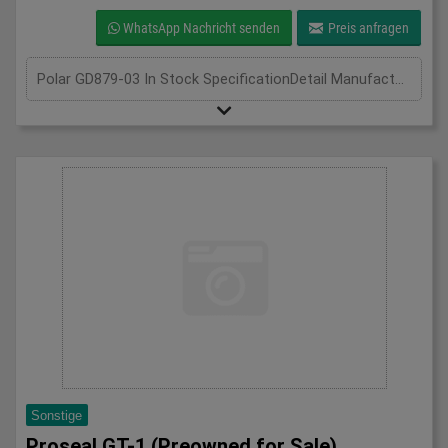
WhatsApp Nachricht senden
Preis anfragen
Polar GD879-03 In Stock SpecificationDetail Manufacturer Polar Model GD789-03 Phase Single Phase Length(mm) 700 Width(mm) 1340 Height(mm) 2050
Sonstige
Proseal GT-1 (Preowned for Sale)