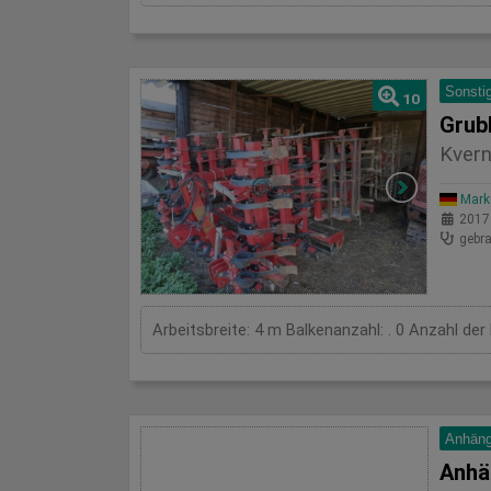
Sonsti
10
Grub
Kvern
Mark
2017
gebra
Arbeitsbreite: 4 m Balkenanzahl: . 0 Anzahl der
Anhäng
Anhä