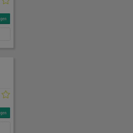
agen
agen