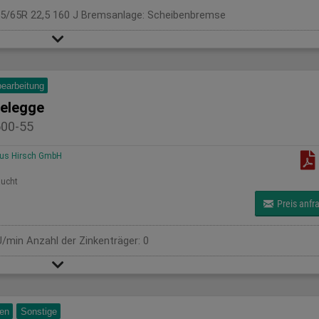
385/65R 22,5 160 J Bremsanlage: Scheibenbremse
earbeitung
selegge
600-55
us Hirsch GmbH
ucht
Preis anfr
U/min Anzahl der Zinkenträger: 0
ren
Sonstige