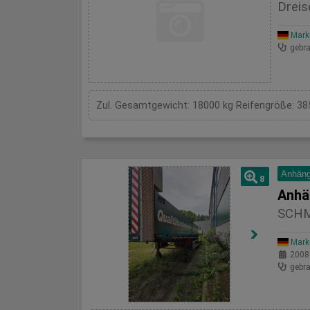
Dreis
Mark
gebra
Zul. Gesamtgewicht: 18000 kg Reifengröße: 385/
Anhäng
8
Anhä
SCHM
Mark
2008
gebra