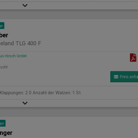
ge
ber
eland TLG 400 F
us Hirsch GmbH
ucht
Preis anfr
 Klappungen: 2 0 Anzahl der Walzen: 1 St.
er
nger