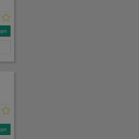
agen
agen