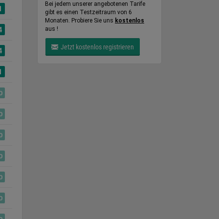
Bei jedem unserer angebotenen Tarife
1
gibt es einen Testzeitraum von 6
Monaten. Probiere Sie uns
kostenlos
aus !
4
Jetzt kostenlos registrieren
4
1
0
0
0
0
0
0