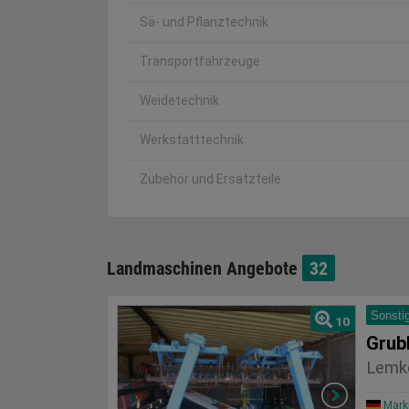
Sä- und Pflanztechnik
Transportfahrzeuge
Weidetechnik
Werkstatttechnik
Zubehör und Ersatzteile
Landmaschinen Angebote
32
Sonsti
10
Grub
Lemk
Mark