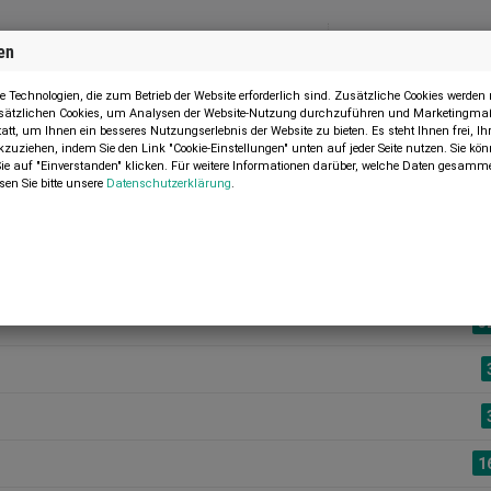
en
Menü
MASCHINE VERKAUFEN
 Technologien, die zum Betrieb der Website erforderlich sind. Zusätzliche Cookies werde
zusätzlichen Cookies, um Analysen der Website-Nutzung durchzuführen und Marketingma
tatt, um Ihnen ein besseres Nutzungserlebnis der Website zu bieten. Es steht Ihnen frei, 
kzuziehen, indem Sie den Link "Cookie-Einstellungen" unten auf jeder Seite nutzen. Sie k
 auf "Einverstanden" klicken. Für weitere Informationen darüber, welche Daten gesamme
sen Sie bitte unsere
Datenschutzerklärung
.
Kategorie suchen:
3
1