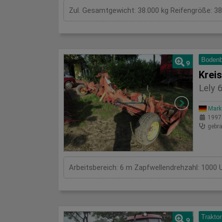
Zul. Gesamtgewicht: 38.000 kg Reifengröße: 
Bodenb
9
Krei
Lely 
Mark
1997
gebra
Arbeitsbereich: 6 m Zapfwellendrehzahl: 1000 
Trakto
9