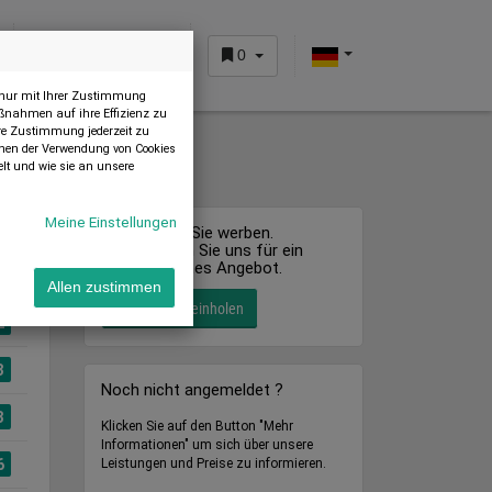
0
KUNDENBEREICH
n nur mit Ihrer Zustimmung
ßnahmen auf ihre Effizienz zu
Ihre Zustimmung jederzeit zu
önnen der Verwendung von Cookies
lt und wie sie an unsere
Meine Einstellungen
Hier können Sie werben.
Kontaktieren Sie uns für ein
unverbindliches Angebot.
Allen zustimmen
Angebot einholen
2
3
Noch nicht angemeldet ?
3
Klicken Sie auf den Button "Mehr
Informationen" um sich über unsere
6
Leistungen und Preise zu informieren.