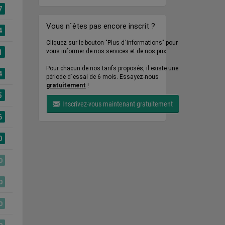
7
Vous n`êtes pas encore inscrit ?
4
Cliquez sur le bouton "Plus d`informations" pour
vous informer de nos services et de nos prix.
1
Pour chacun de nos tarifs proposés, il existe une
4
période d`essai de 6 mois. Essayez-nous
gratuitement
!
5
Inscrivez-vous maintenant gratuitement
6
0
0
0
0