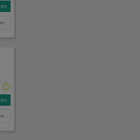
prix
Polar - Blast Chiller/Freezer CK640In StockSpecificationDetailManufacturer PolarModel CK640Phase Single PhaseLength(mm) 640Width(mm) 670Height(mm) 400
prix
Polar - Single Door Fridge - 150w 0.9AIn StockSpecificationDetailManufacturer PolarModel CD083Phase SingleLength(mm) 600Width(mm) 600Height(mm) 1850