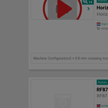
Autres
14
Hori
Horiz
Van G
occa
Autres
RF87
RF87
Amber