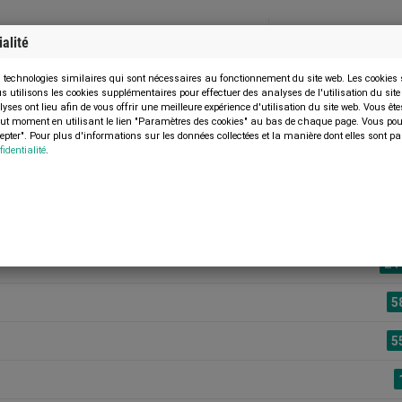
alité
Menu
VENDRE UNE MACHINE
s technologies similaires qui sont nécessaires au fonctionnement du site web. Les cookies
utilisons les cookies supplémentaires pour effectuer des analyses de l'utilisation du site we
s ont lieu afin de vous offrir une meilleure expérience d'utilisation du site web. Vous êtes
tout moment en utilisant le lien "Paramètres des cookies" au bas de chaque page. Vous pouv
epter". Pour plus d'informations sur les données collectées et la manière dont elles sont p
fidentialité
.
Rechercher une
catégorie:
24
5
5