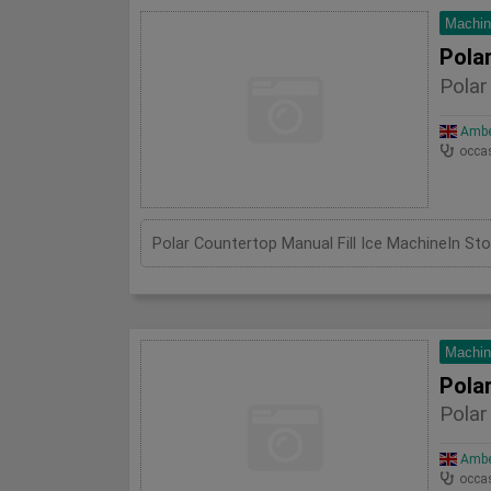
Machin
Polar
Polar
Amber
occa
Machin
Polar
Polar
Amber
occa