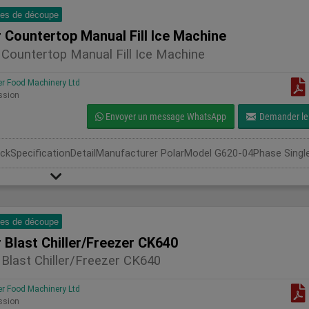
es de découpe
 Countertop Manual Fill Ice Machine
 Countertop Manual Fill Ice Machine
 Food Machinery Ltd
ssion
Envoyer un message WhatsApp
Demander le 
es de découpe
 Blast Chiller/Freezer CK640
 Blast Chiller/Freezer CK640
 Food Machinery Ltd
ssion