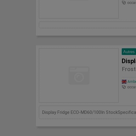
occa
Autres
Disp
Frost
Amber
occa