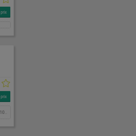
prix
prix
Display Fridge ECO-MD60/100In StockSpecificationDetailManufacturer Frost-TechModel Display Fridge ECO-MD60/100 Silver SteelPhase Single PhaseLength(mm) 600Width(mm) 1000Height(mm) 1950