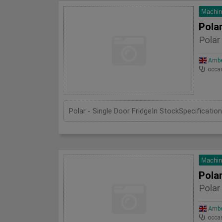
Machin
Polar
Polar
Amber
occa
Machin
Polar
Polar
Amber
occa