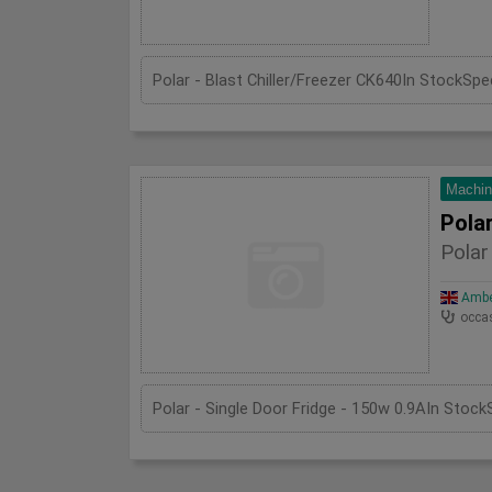
Machin
Polar
Polar
Amber
occa