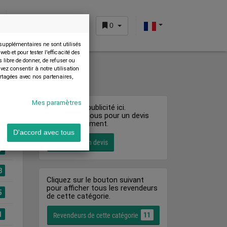
0
ESPACE CLIENT
 supplémentaires ne sont utilisés
b et pour tester l'efficacité des
 libre de donner, de refuser ou
ez consentir à notre utilisation
artagées avec nos partenaires,
Mes paramètres
Faites de la publicité ici.
Contactez-nous pour un devis
sans engagement.
D'accord avec tous
Obtenir un devis
1
8
Cliquez sur le bouton suivant
pour afficher tous les revendeurs
5
de cette catégorie.
1
11
Revendeurs de cette catégorie