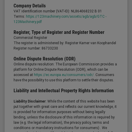
Company Details
VAT identification number (VAT-ID): NL864068232 B 01
Terms:
https://123machinery.com/assets/agb/agb/GTC -
123Machinery.pdf
Register, Type of Register and Register Number
Commercial Register
The register is administered by: Register Kamer van Koophandel
Register number: 86733230
Online Dispute Resolution (ODR)
Online dispute resolution: The European Commission provides a
platform for Online Dispute Resolution (ODR), which can be
accessed at
https://ec.europa.eu/consumers/odr/.
Consumers
have the possibility to use this platform to settle their disputes.
Liability and Intellectual Property Rights Information
Liability Disclaimer
: While the content of this website has been
put together with great care and reflects our current knowledge, it
is provided for information purposes without being legally
binding, unless the disclosure of this information is required by
law (e.g. the legal information), the privacy policy, terms and
conditions or mandatory instructions for consumers) . We