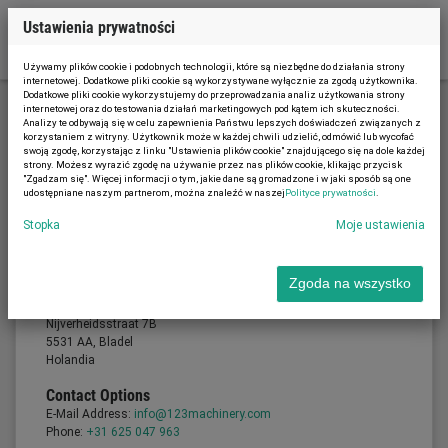
Ustawienia prywatności
Używamy plików cookie i podobnych technologii, które są niezbędne do działania strony
internetowej. Dodatkowe pliki cookie są wykorzystywane wyłącznie za zgodą użytkownika.
Dodatkowe pliki cookie wykorzystujemy do przeprowadzania analiz użytkowania strony
internetowej oraz do testowania działań marketingowych pod kątem ich skuteczności.
Analizy te odbywają się w celu zapewnienia Państwu lepszych doświadczeń związanych z
Stopka
korzystaniem z witryny. Użytkownik może w każdej chwili udzielić, odmówić lub wycofać
swoją zgodę, korzystając z linku "Ustawienia plików cookie" znajdującego się na dole każdej
strony. Możesz wyrazić zgodę na używanie przez nas plików cookie, klikając przycisk
"Zgadzam się". Więcej informacji o tym, jakie dane są gromadzone i w jaki sposób są one
udostępniane naszym partnerom, można znaleźć w naszej
Polityce prywatności
.
Stopka (Dostępne tylko w języku
Stopka
Moje ustawienia
angielskim)
Provider
Zgoda na wszystko
Gommac B.V.
Dyrektorka zarządzająca: Joris van Gompel
Nijverheidsstraat 7B
5531 AA, Bladel
Holandia
Contact Options
E-Mail Address:
info@123machinery.com
Phone:
+31 625 047 963