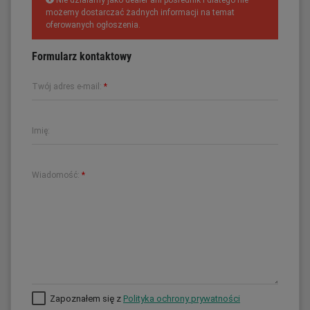
Nie działamy jako dealer ani pośrednik i dlatego nie
możemy dostarczać żadnych informacji na temat
oferowanych ogłoszenia.
Formularz kontaktowy
Twój adres e-mail:
*
Imię:
Wiadomość:
*
Zapoznałem się z
Polityka ochrony prywatności