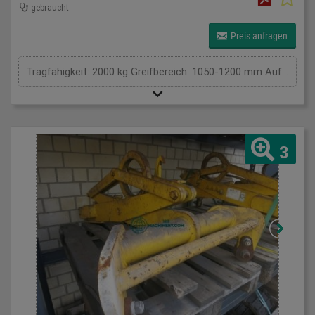
gebraucht
Preis anfragen
Tragfähigkeit: 2000 kg Greifbereich: 1050-1200 mm Aufhängung / Größe BxL: . 0 Eigengewicht: 180 kg Tragkraft: 2 t Spannweite: . mm Gesamtleistungsbedarf: . kW Maschinengewicht ca.: . t Raumbedarf ca.: . m
3