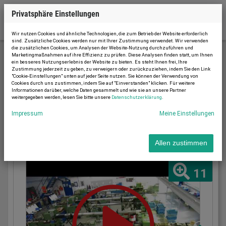
Privatsphäre Einstellungen
Wir nutzen Cookies und ähnliche Technologien, die zum Betrieb der Website erforderlich
sind. Zusätzliche Cookies werden nur mit Ihrer Zustimmung verwendet. Wir verwenden
die zusätzlichen Cookies, um Analysen der Website-Nutzung durchzuführen und
Marketingmaßnahmen auf ihre Effizienz zu prüfen. Diese Analysen finden statt, um Ihnen
ein besseres Nutzungserlebnis der Website zu bieten. Es steht Ihnen frei, Ihre
Sonstige Maschinen
Zustimmung jederzeit zu geben, zu verweigern oder zurückzuziehen, indem Sie den Link
"Cookie-Einstellungen" unten auf jeder Seite nutzen. Sie können der Verwendung von
Cookies durch uns zustimmen, indem Sie auf "Einverstanden" klicken. Für weitere
Informationen darüber, welche Daten gesammelt und wie sie an unsere Partner
Sortieren nach
weitergegeben werden, lesen Sie bitte unsere
Datenschutzerklärung
.
Neuester zuerst
Impressum
Meine Einstellungen
Allen zustimmen
11