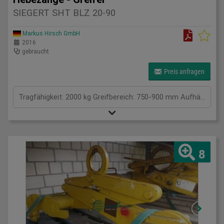
SIEGERT SHT BLZ 20-90
Markus Hirsch GmbH
2016
gebraucht
Preis anfragen
Tragfähigkeit: 2000 kg Greifbereich: 750-900 mm Aufhängung / Größe BxL: . 0 Eigengewicht: . kg Tragkraft: 2 t Spannweite: . mm Gesamtleistungsbedarf: . kW Maschinengewicht ca.: . t Raumbedarf ca.: . m
8