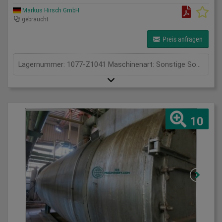
Markus Hirsch GmbH
gebraucht
Preis anfragen
Lagernummer: 1077-Z1041 Maschinenart: Sonstige Sondermaschine Fabrikat: BATTENFELD Typ: Druckregeleinheit Baujahr: unbekannt Steuerung: konventionell Lagerort: Dorsten Ursprungsland: - Lieferzeit: sofort Frachtbasis: ab Standort Preis: Auf Anfrage
10