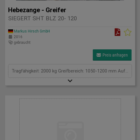
Hebezange - Greifer
SIEGERT SHT BLZ 20- 120
Markus Hirsch GmbH
2016
gebraucht
Preis anfragen
Tragfähigkeit: 2000 kg Greifbereich: 1050-1200 mm Aufhängung / Größe BxL: . 0 Eigengewicht: 180 kg Tragkraft: 2 t Spannweite: . mm Gesamtleistungsbedarf: . kW Maschinengewicht ca.: . t Raumbedarf ca.: . m