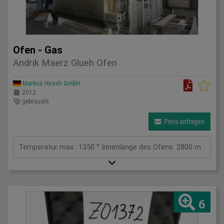
Ofen - Gas
Andrik Maerz Glueh Ofen
Markus Hirsch GmbH
2012
gebraucht
Preis anfragen
Temperatur max.: 1350 ° Innenlänge des Ofens: 2800 mm Innenbreite des Ofens: 2800 mm Innenhöhe des Ofens: 1200 mm Beladung: 20000 kg Abmessungen L x B x H: 3,3x3,3x2 m Gesamtleistungsbedarf: kW Maschinengewicht ca.: t
6