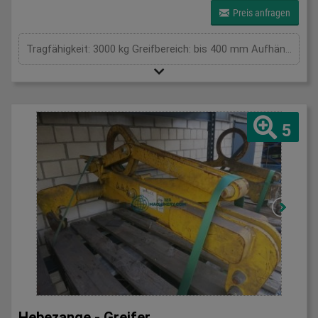
Preis anfragen
Tragfähigkeit: 3000 kg Greifbereich: bis 400 mm Aufhängung / Größe BxL: 250 mm Eigengewicht: . kg Tragkraft: 3 t Spannweite: . mm Gesamtleistungsbedarf: . kW Maschinengewicht ca.: . t Raumbedarf ca.: . m
5
Hebezange - Greifer