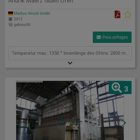
Andrik Maerz Glueh Ofen
Markus Hirsch GmbH
2012
gebraucht
Preis anfragen
Temperatur max.: 1350 ° Innenlänge des Ofens: 2800 mm Innenbreite des Ofens: 2800 mm Innenhöhe des Ofens: 1200 mm Beladung: 20.000 kg Abmessungen L x B x H: 3,3x3,3x2 m Gesamtleistungsbedarf: kW Maschinengewicht ca.: t
3