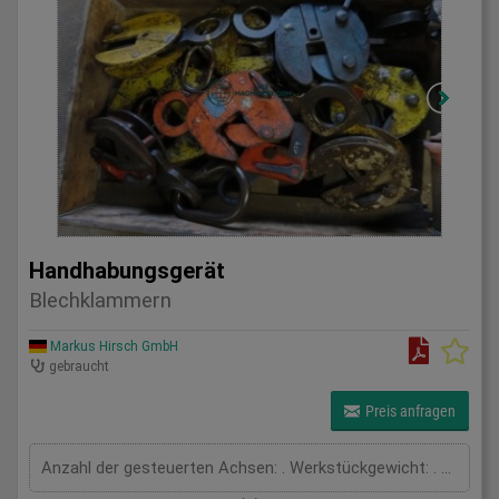
Handhabungsgerät
Blechklammern
Markus Hirsch GmbH
gebraucht
Preis anfragen
Anzahl der gesteuerten Achsen: . Werkstückgewicht: . kg Ausladung: . mm Gesamtleistungsbedarf: . kW Maschinengewicht ca.: . t Raumbedarf ca.: . m