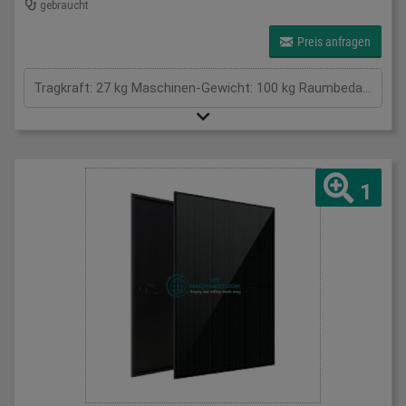
gebraucht
Preis anfragen
Tragkraft: 27 kg Maschinen-Gewicht: 100 kg Raumbedarf (B x T x H): 1,1 x 0,25 x 0,5 / 0,6 x 0,5 x 0,67 m Zustand: sehr gut Greifer für Werkzeuge oder andere Teile. Das Teilegewicht kann zum Heben/Senken eingestellt werden. Funktionen: Heben/Senken, Greifen, Schwenken, Greiferaufnahme 0,42 x 0,5 m Zubehör: kein weiteres Zubehör
1