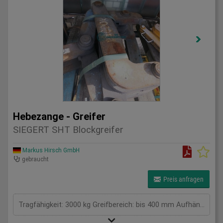
Hebezange - Greifer
SIEGERT SHT Blockgreifer
Markus Hirsch GmbH
gebraucht
Preis anfragen
Tragfähigkeit: 3000 kg Greifbereich: bis 400 mm Aufhängung / Größe BxL: 250 mm Eigengewicht: . kg Tragkraft: 3 t Spannweite: . mm Gesamtleistungsbedarf: . kW Maschinengewicht ca.: . t Raumbedarf ca.: . m