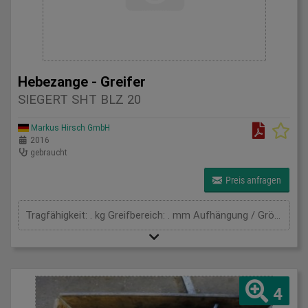
Hebezange - Greifer
SIEGERT SHT BLZ 20
Markus Hirsch GmbH
2016
gebraucht
Preis anfragen
Tragfähigkeit: . kg Greifbereich: . mm Aufhängung / Größe BxL: . 0 Eigengewicht: . kg Tragkraft: . t Spannweite: . mm Gesamtleistungsbedarf: . kW Maschinengewicht ca.: . t Raumbedarf ca.: . m
4