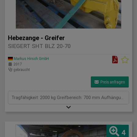
Hebezange - Greifer
SIEGERT SHT BLZ 20-70
Markus Hirsch GmbH
2017
gebraucht
Preis anfragen
Tragfähigkeit: 2000 kg Greifbereich: 700 mm Aufhängung / Größe BxL: . 0 Eigengewicht: 60 kg Tragkraft: 2 t Spannweite: . mm Gesamtleistungsbedarf: . kW Maschinengewicht ca.: . t Raumbedarf ca.: . m
4