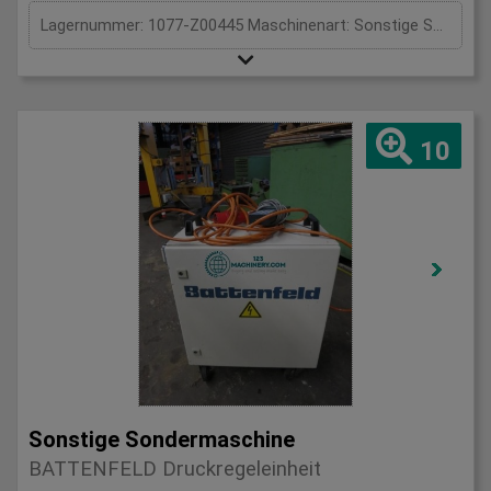
Lagernummer: 1077-Z00445 Maschinenart: Sonstige Sondermaschine Fabrikat: VEB Typ 2 Typ: Kranarm fuer Gabelstapler Baujahr: 1979 Steuerung: konventionell Lagerort: Dorsten Ursprungsland: - Lieferzeit: - Frachtbasis: ab Standort Preis: Auf Anfrage
10
Sonstige Sondermaschine
BATTENFELD Druckregeleinheit