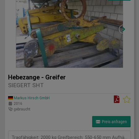
Hebezange - Greifer
SIEGERT SHT
Markus Hirsch GmbH
2016
gebraucht
Preis anfragen
Tragfähigkeit: 2000 kg Greifbereich: 550-650 mm Aufhängung / Größe BxL: . 0 Eigengewicht: . kg Tragkraft: 2 t Spannweite: . mm Gesamtleistungsbedarf: . kW Maschinengewicht ca.: . t Raumbedarf ca.: . m