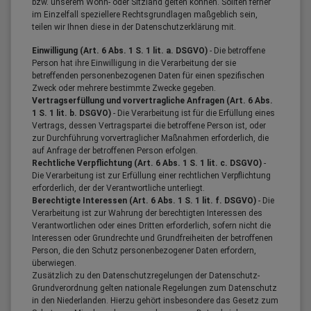
bzw. unserem Wohn- oder Sitzland gelten können. Sollten ferner
im Einzelfall speziellere Rechtsgrundlagen maßgeblich sein,
teilen wir Ihnen diese in der Datenschutzerklärung mit.
Einwilligung (Art. 6 Abs. 1 S. 1 lit. a. DSGVO)
- Die betroffene
Person hat ihre Einwilligung in die Verarbeitung der sie
betreffenden personenbezogenen Daten für einen spezifischen
Zweck oder mehrere bestimmte Zwecke gegeben.
Vertragserfüllung und vorvertragliche Anfragen (Art. 6 Abs.
1 S. 1 lit. b. DSGVO)
- Die Verarbeitung ist für die Erfüllung eines
Vertrags, dessen Vertragspartei die betroffene Person ist, oder
zur Durchführung vorvertraglicher Maßnahmen erforderlich, die
auf Anfrage der betroffenen Person erfolgen.
Rechtliche Verpflichtung (Art. 6 Abs. 1 S. 1 lit. c. DSGVO)
-
Die Verarbeitung ist zur Erfüllung einer rechtlichen Verpflichtung
erforderlich, der der Verantwortliche unterliegt.
Berechtigte Interessen (Art. 6 Abs. 1 S. 1 lit. f. DSGVO)
- Die
Verarbeitung ist zur Wahrung der berechtigten Interessen des
Verantwortlichen oder eines Dritten erforderlich, sofern nicht die
Interessen oder Grundrechte und Grundfreiheiten der betroffenen
Person, die den Schutz personenbezogener Daten erfordern,
überwiegen.
Zusätzlich zu den Datenschutzregelungen der Datenschutz-
Grundverordnung gelten nationale Regelungen zum Datenschutz
in den Niederlanden. Hierzu gehört insbesondere das Gesetz zum