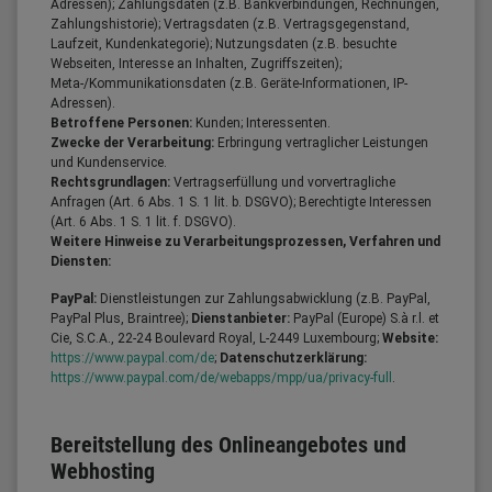
Adressen); Zahlungsdaten (z.B. Bankverbindungen, Rechnungen,
Zahlungshistorie); Vertragsdaten (z.B. Vertragsgegenstand,
Laufzeit, Kundenkategorie); Nutzungsdaten (z.B. besuchte
Webseiten, Interesse an Inhalten, Zugriffszeiten);
Meta-/Kommunikationsdaten (z.B. Geräte-Informationen, IP-
Adressen).
Betroffene Personen:
Kunden; Interessenten.
Zwecke der Verarbeitung:
Erbringung vertraglicher Leistungen
und Kundenservice.
Rechtsgrundlagen:
Vertragserfüllung und vorvertragliche
Anfragen (Art. 6 Abs. 1 S. 1 lit. b. DSGVO); Berechtigte Interessen
(Art. 6 Abs. 1 S. 1 lit. f. DSGVO).
Weitere Hinweise zu Verarbeitungsprozessen, Verfahren und
Diensten:
PayPal:
Dienstleistungen zur Zahlungsabwicklung (z.B. PayPal,
PayPal Plus, Braintree);
Dienstanbieter:
PayPal (Europe) S.à r.l. et
Cie, S.C.A., 22-24 Boulevard Royal, L-2449 Luxembourg;
Website:
https://www.paypal.com/de
;
Datenschutzerklärung:
https://www.paypal.com/de/webapps/mpp/ua/privacy-full
.
Bereitstellung des Onlineangebotes und
Webhosting