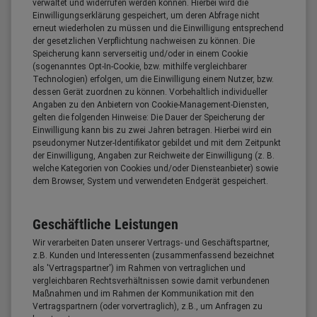
verwaltet und widerrufen werden können. Hierbei wird die
Einwilligungserklärung gespeichert, um deren Abfrage nicht
erneut wiederholen zu müssen und die Einwilligung entsprechend
der gesetzlichen Verpflichtung nachweisen zu können. Die
Speicherung kann serverseitig und/oder in einem Cookie
(sogenanntes Opt-In-Cookie, bzw. mithilfe vergleichbarer
Technologien) erfolgen, um die Einwilligung einem Nutzer, bzw.
dessen Gerät zuordnen zu können. Vorbehaltlich individueller
Angaben zu den Anbietern von Cookie-Management-Diensten,
gelten die folgenden Hinweise: Die Dauer der Speicherung der
Einwilligung kann bis zu zwei Jahren betragen. Hierbei wird ein
pseudonymer Nutzer-Identifikator gebildet und mit dem Zeitpunkt
der Einwilligung, Angaben zur Reichweite der Einwilligung (z. B.
welche Kategorien von Cookies und/oder Diensteanbieter) sowie
dem Browser, System und verwendeten Endgerät gespeichert.
Geschäftliche Leistungen
Wir verarbeiten Daten unserer Vertrags- und Geschäftspartner,
z.B. Kunden und Interessenten (zusammenfassend bezeichnet
als 'Vertragspartner') im Rahmen von vertraglichen und
vergleichbaren Rechtsverhältnissen sowie damit verbundenen
Maßnahmen und im Rahmen der Kommunikation mit den
Vertragspartnern (oder vorvertraglich), z.B., um Anfragen zu