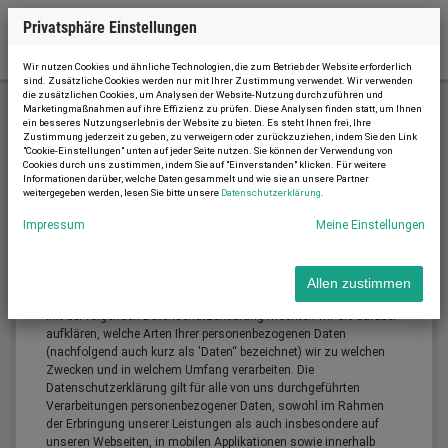
Privatsphäre Einstellungen
Wir nutzen Cookies und ähnliche Technologien, die zum Betrieb der Website erforderlich
sind. Zusätzliche Cookies werden nur mit Ihrer Zustimmung verwendet. Wir verwenden
die zusätzlichen Cookies, um Analysen der Website-Nutzung durchzuführen und
Marketingmaßnahmen auf ihre Effizienz zu prüfen. Diese Analysen finden statt, um Ihnen
ein besseres Nutzungserlebnis der Website zu bieten. Es steht Ihnen frei, Ihre
Datenschutzerklärung
Zustimmung jederzeit zu geben, zu verweigern oder zurückzuziehen, indem Sie den Link
"Cookie-Einstellungen" unten auf jeder Seite nutzen. Sie können der Verwendung von
Cookies durch uns zustimmen, indem Sie auf "Einverstanden" klicken. Für weitere
Informationen darüber, welche Daten gesammelt und wie sie an unsere Partner
weitergegeben werden, lesen Sie bitte unsere
Datenschutzerklärung
.
Datenschutzerklärung
Impressum
Meine Einstellungen
Allen zustimmen
Einleitung
Mit der folgenden Datenschutzerklärung möchten wir Sie darüber
aufklären, welche Arten Ihrer personenbezogenen Daten
(nachfolgend auch kurz als 'Daten“ bezeichnet) wir zu welchen
Zwecken und in welchem Umfang verarbeiten. Die
Datenschutzerklärung gilt für alle von uns durchgeführten
Verarbeitungen personenbezogener Daten, sowohl im Rahmen
der Erbringung unserer Leistungen als auch insbesondere auf
unseren Webseiten, in mobilen Applikationen sowie innerhalb