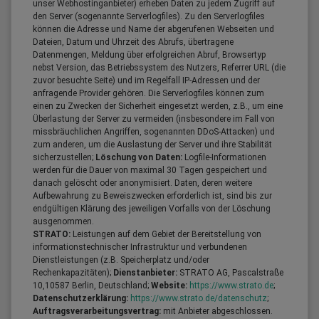
unser Webhostinganbieter) erheben Daten zu jedem Zugriff auf
den Server (sogenannte Serverlogfiles). Zu den Serverlogfiles
können die Adresse und Name der abgerufenen Webseiten und
Dateien, Datum und Uhrzeit des Abrufs, übertragene
Datenmengen, Meldung über erfolgreichen Abruf, Browsertyp
nebst Version, das Betriebssystem des Nutzers, Referrer URL (die
zuvor besuchte Seite) und im Regelfall IP-Adressen und der
anfragende Provider gehören. Die Serverlogfiles können zum
einen zu Zwecken der Sicherheit eingesetzt werden, z.B., um eine
Überlastung der Server zu vermeiden (insbesondere im Fall von
missbräuchlichen Angriffen, sogenannten DDoS-Attacken) und
zum anderen, um die Auslastung der Server und ihre Stabilität
sicherzustellen;
Löschung von Daten:
Logfile-Informationen
werden für die Dauer von maximal 30 Tagen gespeichert und
danach gelöscht oder anonymisiert. Daten, deren weitere
Aufbewahrung zu Beweiszwecken erforderlich ist, sind bis zur
endgültigen Klärung des jeweiligen Vorfalls von der Löschung
ausgenommen.
STRATO:
Leistungen auf dem Gebiet der Bereitstellung von
informationstechnischer Infrastruktur und verbundenen
Dienstleistungen (z.B. Speicherplatz und/oder
Rechenkapazitäten);
Dienstanbieter:
STRATO AG, Pascalstraße
10,10587 Berlin, Deutschland;
Website:
https://www.strato.de
;
Datenschutzerklärung:
https://www.strato.de/datenschutz
;
Auftragsverarbeitungsvertrag:
mit Anbieter abgeschlossen.