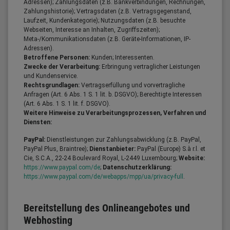
Adressen); Zahlungsdaten (z.B. Bankverbindungen, Rechnungen,
Zahlungshistorie); Vertragsdaten (z.B. Vertragsgegenstand,
Laufzeit, Kundenkategorie); Nutzungsdaten (z.B. besuchte
Webseiten, Interesse an Inhalten, Zugriffszeiten);
Meta-/Kommunikationsdaten (z.B. Geräte-Informationen, IP-
Adressen).
Betroffene Personen:
Kunden; Interessenten.
Zwecke der Verarbeitung:
Erbringung vertraglicher Leistungen
und Kundenservice.
Rechtsgrundlagen:
Vertragserfüllung und vorvertragliche
Anfragen (Art. 6 Abs. 1 S. 1 lit. b. DSGVO); Berechtigte Interessen
(Art. 6 Abs. 1 S. 1 lit. f. DSGVO).
Weitere Hinweise zu Verarbeitungsprozessen, Verfahren und
Diensten:
PayPal:
Dienstleistungen zur Zahlungsabwicklung (z.B. PayPal,
PayPal Plus, Braintree);
Dienstanbieter:
PayPal (Europe) S.à r.l. et
Cie, S.C.A., 22-24 Boulevard Royal, L-2449 Luxembourg;
Website:
https://www.paypal.com/de
;
Datenschutzerklärung:
https://www.paypal.com/de/webapps/mpp/ua/privacy-full
.
Bereitstellung des Onlineangebotes und
Webhosting