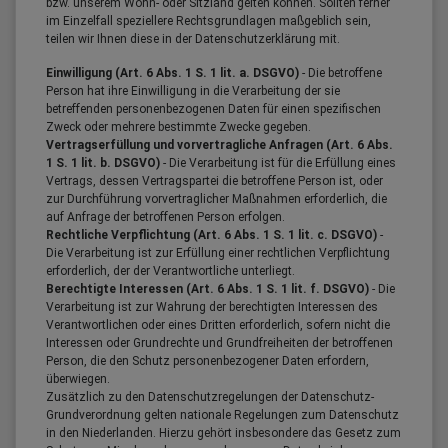
bzw. unserem Wohn- oder Sitzland gelten können. Sollten ferner
im Einzelfall speziellere Rechtsgrundlagen maßgeblich sein,
teilen wir Ihnen diese in der Datenschutzerklärung mit.
Einwilligung (Art. 6 Abs. 1 S. 1 lit. a. DSGVO)
- Die betroffene
Person hat ihre Einwilligung in die Verarbeitung der sie
betreffenden personenbezogenen Daten für einen spezifischen
Zweck oder mehrere bestimmte Zwecke gegeben.
Vertragserfüllung und vorvertragliche Anfragen (Art. 6 Abs.
1 S. 1 lit. b. DSGVO)
- Die Verarbeitung ist für die Erfüllung eines
Vertrags, dessen Vertragspartei die betroffene Person ist, oder
zur Durchführung vorvertraglicher Maßnahmen erforderlich, die
auf Anfrage der betroffenen Person erfolgen.
Rechtliche Verpflichtung (Art. 6 Abs. 1 S. 1 lit. c. DSGVO)
-
Die Verarbeitung ist zur Erfüllung einer rechtlichen Verpflichtung
erforderlich, der der Verantwortliche unterliegt.
Berechtigte Interessen (Art. 6 Abs. 1 S. 1 lit. f. DSGVO)
- Die
Verarbeitung ist zur Wahrung der berechtigten Interessen des
Verantwortlichen oder eines Dritten erforderlich, sofern nicht die
Interessen oder Grundrechte und Grundfreiheiten der betroffenen
Person, die den Schutz personenbezogener Daten erfordern,
überwiegen.
Zusätzlich zu den Datenschutzregelungen der Datenschutz-
Grundverordnung gelten nationale Regelungen zum Datenschutz
in den Niederlanden. Hierzu gehört insbesondere das Gesetz zum