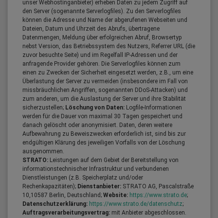
unser Webhostinganbieter) erheben Daten zu jedem Zugriff auf
den Server (sogenannte Serverlogfiles). Zu den Serverlogfiles
können die Adresse und Name der abgerufenen Webseiten und
Dateien, Datum und Uhrzeit des Abrufs, übertragene
Datenmengen, Meldung über erfolgreichen Abruf, Browsertyp
nebst Version, das Betriebssystem des Nutzers, Referrer URL (die
zuvor besuchte Seite) und im Regelfall IP-Adressen und der
anfragende Provider gehören. Die Serverlogfiles können zum
einen zu Zwecken der Sicherheit eingesetzt werden, z.B., um eine
Überlastung der Server zu vermeiden (insbesondere im Fall von
missbräuchlichen Angriffen, sogenannten DDoS-Attacken) und
zum anderen, um die Auslastung der Server und ihre Stabilität
sicherzustellen;
Löschung von Daten:
Logfile-Informationen
werden für die Dauer von maximal 30 Tagen gespeichert und
danach gelöscht oder anonymisiert. Daten, deren weitere
Aufbewahrung zu Beweiszwecken erforderlich ist, sind bis zur
endgültigen Klärung des jeweiligen Vorfalls von der Löschung
ausgenommen.
STRATO:
Leistungen auf dem Gebiet der Bereitstellung von
informationstechnischer Infrastruktur und verbundenen
Dienstleistungen (z.B. Speicherplatz und/oder
Rechenkapazitäten);
Dienstanbieter:
STRATO AG, Pascalstraße
10,10587 Berlin, Deutschland;
Website:
https://www.strato.de
;
Datenschutzerklärung:
https://www.strato.de/datenschutz
;
Auftragsverarbeitungsvertrag:
mit Anbieter abgeschlossen.