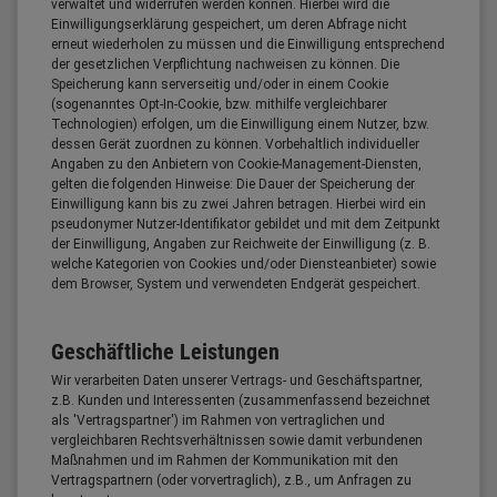
verwaltet und widerrufen werden können. Hierbei wird die
Einwilligungserklärung gespeichert, um deren Abfrage nicht
erneut wiederholen zu müssen und die Einwilligung entsprechend
der gesetzlichen Verpflichtung nachweisen zu können. Die
Speicherung kann serverseitig und/oder in einem Cookie
(sogenanntes Opt-In-Cookie, bzw. mithilfe vergleichbarer
Technologien) erfolgen, um die Einwilligung einem Nutzer, bzw.
dessen Gerät zuordnen zu können. Vorbehaltlich individueller
Angaben zu den Anbietern von Cookie-Management-Diensten,
gelten die folgenden Hinweise: Die Dauer der Speicherung der
Einwilligung kann bis zu zwei Jahren betragen. Hierbei wird ein
pseudonymer Nutzer-Identifikator gebildet und mit dem Zeitpunkt
der Einwilligung, Angaben zur Reichweite der Einwilligung (z. B.
welche Kategorien von Cookies und/oder Diensteanbieter) sowie
dem Browser, System und verwendeten Endgerät gespeichert.
Geschäftliche Leistungen
Wir verarbeiten Daten unserer Vertrags- und Geschäftspartner,
z.B. Kunden und Interessenten (zusammenfassend bezeichnet
als 'Vertragspartner') im Rahmen von vertraglichen und
vergleichbaren Rechtsverhältnissen sowie damit verbundenen
Maßnahmen und im Rahmen der Kommunikation mit den
Vertragspartnern (oder vorvertraglich), z.B., um Anfragen zu