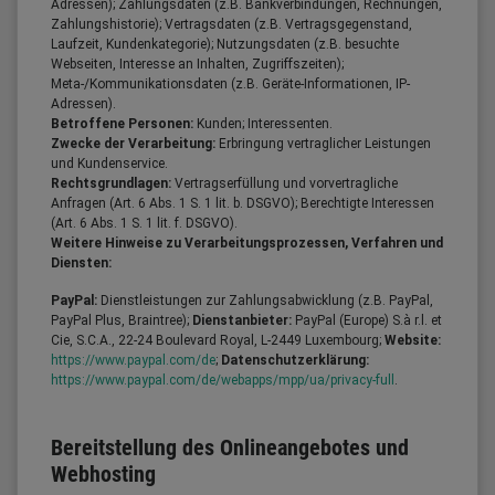
Adressen); Zahlungsdaten (z.B. Bankverbindungen, Rechnungen,
Zahlungshistorie); Vertragsdaten (z.B. Vertragsgegenstand,
Laufzeit, Kundenkategorie); Nutzungsdaten (z.B. besuchte
Webseiten, Interesse an Inhalten, Zugriffszeiten);
Meta-/Kommunikationsdaten (z.B. Geräte-Informationen, IP-
Adressen).
Betroffene Personen:
Kunden; Interessenten.
Zwecke der Verarbeitung:
Erbringung vertraglicher Leistungen
und Kundenservice.
Rechtsgrundlagen:
Vertragserfüllung und vorvertragliche
Anfragen (Art. 6 Abs. 1 S. 1 lit. b. DSGVO); Berechtigte Interessen
(Art. 6 Abs. 1 S. 1 lit. f. DSGVO).
Weitere Hinweise zu Verarbeitungsprozessen, Verfahren und
Diensten:
PayPal:
Dienstleistungen zur Zahlungsabwicklung (z.B. PayPal,
PayPal Plus, Braintree);
Dienstanbieter:
PayPal (Europe) S.à r.l. et
Cie, S.C.A., 22-24 Boulevard Royal, L-2449 Luxembourg;
Website:
https://www.paypal.com/de
;
Datenschutzerklärung:
https://www.paypal.com/de/webapps/mpp/ua/privacy-full
.
Bereitstellung des Onlineangebotes und
Webhosting