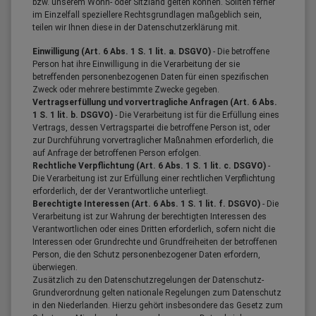
bzw. unserem Wohn- oder Sitzland gelten können. Sollten ferner
im Einzelfall speziellere Rechtsgrundlagen maßgeblich sein,
teilen wir Ihnen diese in der Datenschutzerklärung mit.
Einwilligung (Art. 6 Abs. 1 S. 1 lit. a. DSGVO)
- Die betroffene
Person hat ihre Einwilligung in die Verarbeitung der sie
betreffenden personenbezogenen Daten für einen spezifischen
Zweck oder mehrere bestimmte Zwecke gegeben.
Vertragserfüllung und vorvertragliche Anfragen (Art. 6 Abs.
1 S. 1 lit. b. DSGVO)
- Die Verarbeitung ist für die Erfüllung eines
Vertrags, dessen Vertragspartei die betroffene Person ist, oder
zur Durchführung vorvertraglicher Maßnahmen erforderlich, die
auf Anfrage der betroffenen Person erfolgen.
Rechtliche Verpflichtung (Art. 6 Abs. 1 S. 1 lit. c. DSGVO)
-
Die Verarbeitung ist zur Erfüllung einer rechtlichen Verpflichtung
erforderlich, der der Verantwortliche unterliegt.
Berechtigte Interessen (Art. 6 Abs. 1 S. 1 lit. f. DSGVO)
- Die
Verarbeitung ist zur Wahrung der berechtigten Interessen des
Verantwortlichen oder eines Dritten erforderlich, sofern nicht die
Interessen oder Grundrechte und Grundfreiheiten der betroffenen
Person, die den Schutz personenbezogener Daten erfordern,
überwiegen.
Zusätzlich zu den Datenschutzregelungen der Datenschutz-
Grundverordnung gelten nationale Regelungen zum Datenschutz
in den Niederlanden. Hierzu gehört insbesondere das Gesetz zum