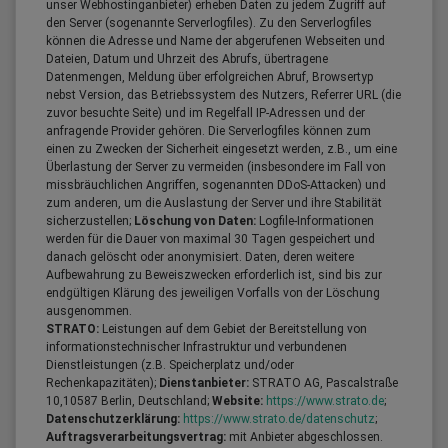
unser Webhostinganbieter) erheben Daten zu jedem Zugriff auf
den Server (sogenannte Serverlogfiles). Zu den Serverlogfiles
können die Adresse und Name der abgerufenen Webseiten und
Dateien, Datum und Uhrzeit des Abrufs, übertragene
Datenmengen, Meldung über erfolgreichen Abruf, Browsertyp
nebst Version, das Betriebssystem des Nutzers, Referrer URL (die
zuvor besuchte Seite) und im Regelfall IP-Adressen und der
anfragende Provider gehören. Die Serverlogfiles können zum
einen zu Zwecken der Sicherheit eingesetzt werden, z.B., um eine
Überlastung der Server zu vermeiden (insbesondere im Fall von
missbräuchlichen Angriffen, sogenannten DDoS-Attacken) und
zum anderen, um die Auslastung der Server und ihre Stabilität
sicherzustellen;
Löschung von Daten:
Logfile-Informationen
werden für die Dauer von maximal 30 Tagen gespeichert und
danach gelöscht oder anonymisiert. Daten, deren weitere
Aufbewahrung zu Beweiszwecken erforderlich ist, sind bis zur
endgültigen Klärung des jeweiligen Vorfalls von der Löschung
ausgenommen.
STRATO:
Leistungen auf dem Gebiet der Bereitstellung von
informationstechnischer Infrastruktur und verbundenen
Dienstleistungen (z.B. Speicherplatz und/oder
Rechenkapazitäten);
Dienstanbieter:
STRATO AG, Pascalstraße
10,10587 Berlin, Deutschland;
Website:
https://www.strato.de
;
Datenschutzerklärung:
https://www.strato.de/datenschutz
;
Auftragsverarbeitungsvertrag:
mit Anbieter abgeschlossen.