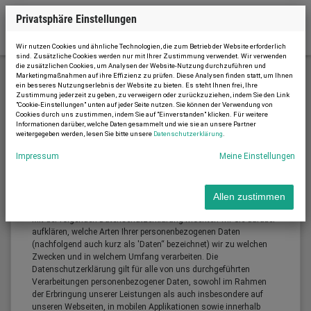
Privatsphäre Einstellungen
Wir nutzen Cookies und ähnliche Technologien, die zum Betrieb der Website erforderlich
sind. Zusätzliche Cookies werden nur mit Ihrer Zustimmung verwendet. Wir verwenden
die zusätzlichen Cookies, um Analysen der Website-Nutzung durchzuführen und
Marketingmaßnahmen auf ihre Effizienz zu prüfen. Diese Analysen finden statt, um Ihnen
ein besseres Nutzungserlebnis der Website zu bieten. Es steht Ihnen frei, Ihre
Datenschutzerklärung
Zustimmung jederzeit zu geben, zu verweigern oder zurückzuziehen, indem Sie den Link
"Cookie-Einstellungen" unten auf jeder Seite nutzen. Sie können der Verwendung von
Cookies durch uns zustimmen, indem Sie auf "Einverstanden" klicken. Für weitere
Informationen darüber, welche Daten gesammelt und wie sie an unsere Partner
weitergegeben werden, lesen Sie bitte unsere
Datenschutzerklärung
.
Datenschutzerklärung
Impressum
Meine Einstellungen
Allen zustimmen
Einleitung
Mit der folgenden Datenschutzerklärung möchten wir Sie darüber
aufklären, welche Arten Ihrer personenbezogenen Daten
(nachfolgend auch kurz als 'Daten“ bezeichnet) wir zu welchen
Zwecken und in welchem Umfang verarbeiten. Die
Datenschutzerklärung gilt für alle von uns durchgeführten
Verarbeitungen personenbezogener Daten, sowohl im Rahmen
der Erbringung unserer Leistungen als auch insbesondere auf
unseren Webseiten, in mobilen Applikationen sowie innerhalb