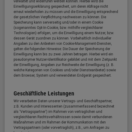
verwaltet und widerrufen werden können. Hierbei wird die
Einwilligungserklärung gespeichert, um deren Abfrage nicht
erneut wiederholen zu müssen und die Einwilligung entsprechend
der gesetzlichen Verpflichtung nachweisen zu können. Die
Speicherung kann serverseitig und/oder in einem Cookie
(sogenanntes Opt-In-Cookie, bzw. mithilfe vergleichbarer
Technologien) erfolgen, um die Einwilligung einem Nutzer, bzw.
dessen Gerät zuordnen zu können. Vorbehaltlich individueller
Angaben zu den Anbietern von Cookie-Management-Diensten,
gelten die folgenden Hinweise: Die Dauer der Speicherung der
Einwilligung kann bis zu zwei Jahren betragen. Hierbei wird ein
pseudonymer Nutzer-Identifikator gebildet und mit dem Zeitpunkt
der Einwilligung, Angaben zur Reichweite der Einwilligung (z. B.
welche Kategorien von Cookies und/oder Diensteanbieter) sowie
dem Browser, System und verwendeten Endgerät gespeichert.
Geschäftliche Leistungen
Wir verarbeiten Daten unserer Vertrags- und Geschäftspartner,
z.B. Kunden und Interessenten (zusammenfassend bezeichnet
als 'Vertragspartner') im Rahmen von vertraglichen und
vergleichbaren Rechtsverhältnissen sowie damit verbundenen
Maßnahmen und im Rahmen der Kommunikation mit den
Vertragspartnern (oder vorvertraglich), z.B., um Anfragen zu