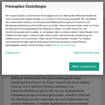
Privatsphäre Einstellungen
Wir nutzen Cookies und ähnliche Technologien, die zum Betrieb der Website erforderlich
sind. Zusätzliche Cookies werden nur mit Ihrer Zustimmung verwendet. Wir verwenden
die zusätzlichen Cookies, um Analysen der Website-Nutzung durchzuführen und
Marketingmaßnahmen auf ihre Effizienz zu prüfen. Diese Analysen finden statt, um Ihnen
ein besseres Nutzungserlebnis der Website zu bieten. Es steht Ihnen frei, Ihre
Datenschutzerklärung
Zustimmung jederzeit zu geben, zu verweigern oder zurückzuziehen, indem Sie den Link
"Cookie-Einstellungen" unten auf jeder Seite nutzen. Sie können der Verwendung von
Cookies durch uns zustimmen, indem Sie auf "Einverstanden" klicken. Für weitere
Informationen darüber, welche Daten gesammelt und wie sie an unsere Partner
weitergegeben werden, lesen Sie bitte unsere
Datenschutzerklärung
.
Datenschutzerklärung
Impressum
Meine Einstellungen
Allen zustimmen
Einleitung
Mit der folgenden Datenschutzerklärung möchten wir Sie darüber
aufklären, welche Arten Ihrer personenbezogenen Daten
(nachfolgend auch kurz als 'Daten“ bezeichnet) wir zu welchen
Zwecken und in welchem Umfang verarbeiten. Die
Datenschutzerklärung gilt für alle von uns durchgeführten
Verarbeitungen personenbezogener Daten, sowohl im Rahmen
der Erbringung unserer Leistungen als auch insbesondere auf
unseren Webseiten, in mobilen Applikationen sowie innerhalb