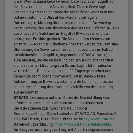
unser Webhostinganbieter) erheben Daten zu jedem Zugriff auf
den Server (sogenannte Serverlogfiles). Zu den Serverlogfiles
können die Adresse und Name der abgerufenen Webseiten und
Dateien, Datum und Uhrzeit des Abrufs, übertragene
Datenmengen, Meldung über erfolgreichen Abruf, Browsertyp
nebst Version, das Betriebssystem des Nutzers, Referrer URL (die
zuvor besuchte Seite) und im Regelfall IP-Adressen und der
anfragende Provider gehören. Die Serverlogfiles können zum
einen zu Zwecken der Sicherheit eingesetzt werden, z.B., um eine
Überlastung der Server zu vermeiden (insbesondere im Fall von
missbräuchlichen Angriffen, sogenannten DDoS-Attacken) und
zum anderen, um die Auslastung der Server und ihre Stabilität
sicherzustellen;
Löschung von Daten:
Logfile-Informationen
werden für die Dauer von maximal 30 Tagen gespeichert und
danach gelöscht oder anonymisiert. Daten, deren weitere
Aufbewahrung zu Beweiszwecken erforderlich ist, sind bis zur
endgültigen Klärung des jeweiligen Vorfalls von der Löschung
ausgenommen.
STRATO:
Leistungen auf dem Gebiet der Bereitstellung von
informationstechnischer Infrastruktur und verbundenen
Dienstleistungen (z.B. Speicherplatz und/oder
Rechenkapazitäten);
Dienstanbieter:
STRATO AG, Pascalstraße
10,10587 Berlin, Deutschland;
Website:
https://www.strato.de
;
Datenschutzerklärung:
https://www.strato.de/datenschutz
;
Auftragsverarbeitungsvertrag:
mit Anbieter abgeschlossen.