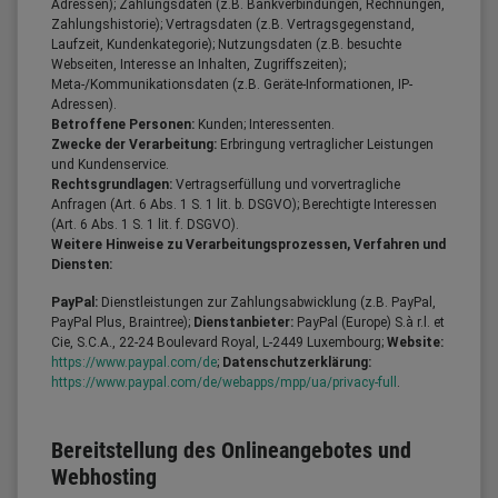
Adressen); Zahlungsdaten (z.B. Bankverbindungen, Rechnungen,
Zahlungshistorie); Vertragsdaten (z.B. Vertragsgegenstand,
Laufzeit, Kundenkategorie); Nutzungsdaten (z.B. besuchte
Webseiten, Interesse an Inhalten, Zugriffszeiten);
Meta-/Kommunikationsdaten (z.B. Geräte-Informationen, IP-
Adressen).
Betroffene Personen:
Kunden; Interessenten.
Zwecke der Verarbeitung:
Erbringung vertraglicher Leistungen
und Kundenservice.
Rechtsgrundlagen:
Vertragserfüllung und vorvertragliche
Anfragen (Art. 6 Abs. 1 S. 1 lit. b. DSGVO); Berechtigte Interessen
(Art. 6 Abs. 1 S. 1 lit. f. DSGVO).
Weitere Hinweise zu Verarbeitungsprozessen, Verfahren und
Diensten:
PayPal:
Dienstleistungen zur Zahlungsabwicklung (z.B. PayPal,
PayPal Plus, Braintree);
Dienstanbieter:
PayPal (Europe) S.à r.l. et
Cie, S.C.A., 22-24 Boulevard Royal, L-2449 Luxembourg;
Website:
https://www.paypal.com/de
;
Datenschutzerklärung:
https://www.paypal.com/de/webapps/mpp/ua/privacy-full
.
Bereitstellung des Onlineangebotes und
Webhosting