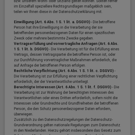
bzw. unserem Wohn- oder Sitzland gelten können. Sollten ferner
im Einzelfall speziellere Rechtsgrundlagen maßgeblich sein,
teilen wir Ihnen diese in der Datenschutzerklärung mit.
Einwilligung (Art. 6 Abs. 1 S. 1 lit. a. DSGVO)
- Die betroffene
Person hat ihre Einwilligung in die Verarbeitung der sie
betreffenden personenbezogenen Daten für einen spezifischen
Zweck oder mehrere bestimmte Zwecke gegeben.
Vertragserfüllung und vorvertragliche Anfragen (Art. 6 Abs.
1 S. 1 lit. b. DSGVO)
- Die Verarbeitung ist für die Erfüllung eines
Vertrags, dessen Vertragspartei die betroffene Person ist, oder
zur Durchführung vorvertraglicher Maßnahmen erforderlich, die
auf Anfrage der betroffenen Person erfolgen.
Rechtliche Verpflichtung (Art. 6 Abs. 1 S. 1 lit. c. DSGVO)
-
Die Verarbeitung ist zur Erfüllung einer rechtlichen Verpflichtung
erforderlich, der der Verantwortliche unterliegt.
Berechtigte Interessen (Art. 6 Abs. 1 S. 1 lit. f. DSGVO)
- Die
Verarbeitung ist zur Wahrung der berechtigten Interessen des
Verantwortlichen oder eines Dritten erforderlich, sofern nicht die
Interessen oder Grundrechte und Grundfreiheiten der betroffenen
Person, die den Schutz personenbezogener Daten erfordern,
überwiegen.
Zusätzlich zu den Datenschutzregelungen der Datenschutz-
Grundverordnung gelten nationale Regelungen zum Datenschutz
in den Niederlanden. Hierzu gehört insbesondere das Gesetz zum