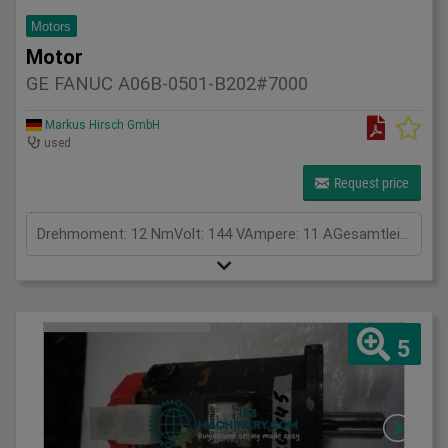
Motors
Motor
GE FANUC A06B-0501-B202#7000
Markus Hirsch GmbH
used
Request price
Drehmoment: 12 NmVolt: 144 VAmpere: 11 AGesamtleistungsbedarf: kWMaschinengewicht ca.: tRaumbedarf ca.: m
5