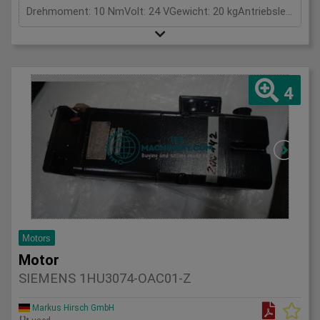
Drehmoment: 10 NmVolt: 24 VGewicht: 20 kgAntriebsleistung: kWAmpere: AGesamtleistungsbedarf: kWMaschinengewicht ca.: tRaumbedarf ca.: m
4
Motors
Motor
SIEMENS 1HU3074-OAC01-Z
Markus Hirsch GmbH