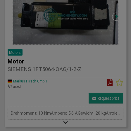
Motors
Motor
SIEMENS 1FT5064-OAG/1-2-Z
Markus Hirsch GmbH
used
Request price
Drehmoment: 10 NmAmpere: 5,6 AGewicht: 20 kgAntriebsleistung: kWVolt: VGesamtleistungsbedarf: kWMaschinengewicht ca.: tRaumbedarf ca.: m