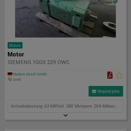
Motors
Motor
SIEMENS 1GGS 229 OWC
Markus Hirsch GmbH
used
Request price
Antriebsleistung: 63 kWVolt: 380 VAmpere: 204 AMaschinengewicht ca.: 0,76 tRaumbedarf ca.: . m