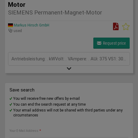
Motor
SIEMENS Permanent-Magnet-Motor
Markus Hirsch GmbH
used
Request price
Antriebsleistung: . kWVolt: . VAmpere: . AUi: 375 VS1: 3000 /minHaltebremse: EBD 4M 24V- 34W
Save search
You will receive free new offers by e-mail
You can end the search request at any time
Your email address will not be shared with third parties under any
circumstances
Your E-Mail Address:
*