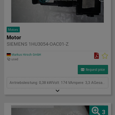
Motors
Motor
SIEMENS 1HU3054-OAC01-Z
Markus Hirsch GmbH
used
Request price
Antriebsleistung: 0,38 kWVolt: 174 VAmpere: 3,3 AGesamtleistungsbedarf: kWMaschinengewicht ca.: tRaumbedarf ca.: m
3