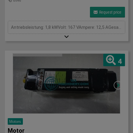
used
Request price
Antriebsleistung: 1,8 kWVolt: 167 VAmpere: 12,5 AGesamtleistungsbedarf: kWMaschinengewicht ca.: tRaumbedarf ca.: m
4
Motors
Motor