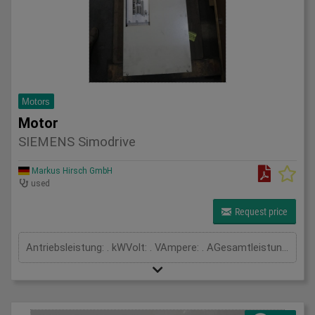
Motors
Motor
SIEMENS Simodrive
Markus Hirsch GmbH
used
Request price
Antriebsleistung: . kWVolt: . VAmpere: . AGesamtleistungsbedarf: kWMaschinengewicht ca.: tRaumbedarf ca.: m