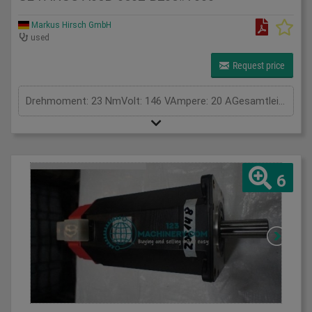
Markus Hirsch GmbH
used
Request price
Drehmoment: 23 NmVolt: 146 VAmpere: 20 AGesamtleistungsbedarf: kWMaschinengewicht ca.: tRaumbedarf ca.: m
6