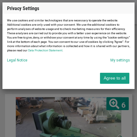
Privacy Settings
We use cookies and similar technologies that are necessary to operate the website.
Additional cookies are only used with your consent. We use the additional cookies to
perform analyses of website usage and to check marketing measures for their efficiency.
These analyses are carried out to provide you with a better user experience on the website.
You are free to give, deny, or withdraw your consent at any time by using the "cookie settings"
Power engineering
Motors
link at the bottom of each page. You can consent to our use of cookies by clicking "Agree". For
more information about what information is collected and how it is shared with our partners,
please read our
Data Protection Statement
.
Sort by
Legal Notice
My settings
Latest first
Agree to all
6