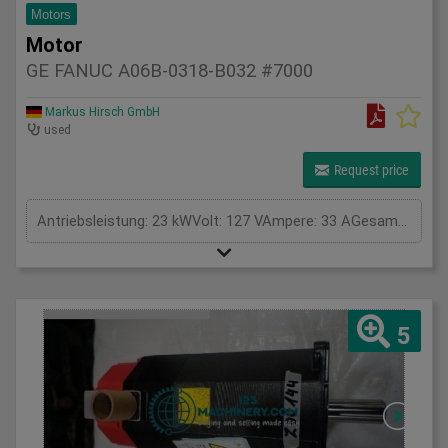
Motors
Motor
GE FANUC A06B-0318-B032 #7000
Markus Hirsch GmbH
used
Request price
Antriebsleistung: 23 kWVolt: 127 VAmpere: 33 AGesamtleistungsbedarf: kWMaschinengewicht ca.: tRaumbedarf ca.: m
5