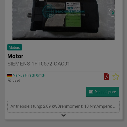
Motors
Motor
SIEMENS 1FT0572-OAC01
Markus Hirsch GmbH
used
Request price
Antriebsleistung: 2,09 kWDrehmoment: 10 NmAmpere: 13,0 AVolt: VGesamtleistungsbedarf: kWMaschinengewicht ca.: tRaumbedarf ca.: m