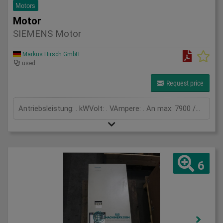
Motors
Motor
SIEMENS Motor
Markus Hirsch GmbH
used
Request price
Antriebsleistung: . kWVolt: . VAmpere: . An max: 7900 /minn N: 3000 /minM o: 27 NmM n: 18,5 NmI 0: 16,4 AI N: 13 AU iN: 315 VBRAKE 24 VDC_ _3014404: 22,3 W
6