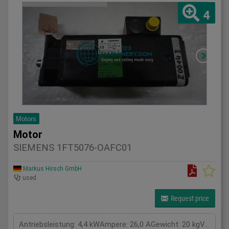
4
Motors
Motor
SIEMENS 1FT5076-OAFC01
Markus Hirsch GmbH
used
Request price
Antriebsleistung: 4,4 kWAmpere: 26,0 AGewicht: 20 kgVolt: VGesamtleistungsbedarf: kWMaschinengewicht ca.: tRaumbedarf ca.: m