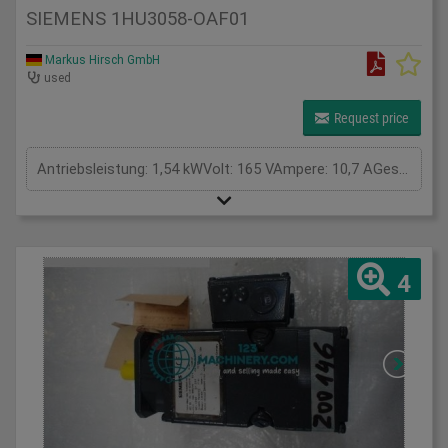
SIEMENS 1HU3058-OAF01
Markus Hirsch GmbH
used
Request price
Antriebsleistung: 1,54 kWVolt: 165 VAmpere: 10,7 AGesamtleistungsbedarf: kWMaschinengewicht ca.: tRaumbedarf ca.: m
4