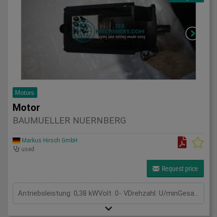
Motors
Motor
BAUMUELLER NUERNBERG
Markus Hirsch GmbH
used
Request price
Antriebsleistung: 0,38 kWVolt: 0- VDrehzahl: U/minGesamtleistungsbedarf: kWMaschinengewicht ca.: tRaumbedarf ca.: m