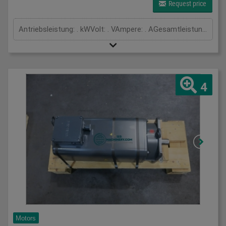
Request price
Antriebsleistung: . kWVolt: . VAmpere: . AGesamtleistungsbedarf: kWMaschinengewicht ca.: tRaumbedarf ca.: m
4
Motors