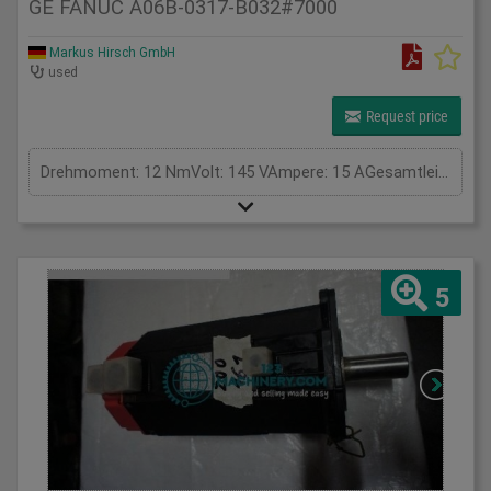
GE FANUC A06B-0317-B032#7000
Markus Hirsch GmbH
used
Request price
Drehmoment: 12 NmVolt: 145 VAmpere: 15 AGesamtleistungsbedarf: kWMaschinengewicht ca.: tRaumbedarf ca.: m
5