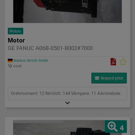
Motors
Motor
GE FANUC A06B-0501-B002#7000
Markus Hirsch GmbH
used
Request price
Drehmoment: 12 NmVolt: 144 VAmpere: 11 AAntriebsleistung: kWGesamtleistungsbedarf: kWMaschinengewicht ca.: tRaumbedarf ca.: m
4