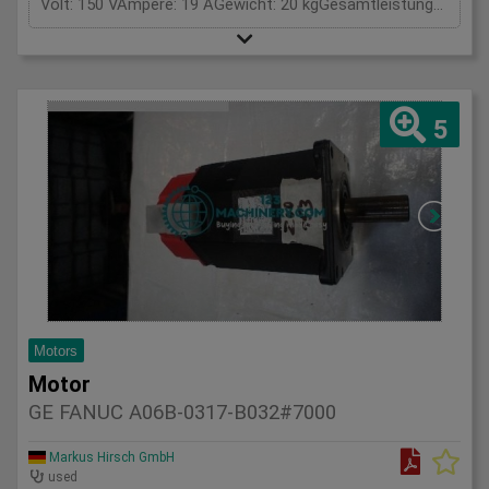
Volt: 150 VAmpere: 19 AGewicht: 20 kgGesamtleistungsbedarf: kWMaschinengewicht ca.: tRaumbedarf ca.: m
5
Motors
Motor
GE FANUC A06B-0317-B032#7000
Markus Hirsch GmbH
used