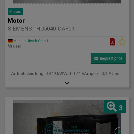
Motors
Motor
SIEMENS 1HU5040-OAF01
Markus Hirsch GmbH
used
Request price
Antriebsleistung: 0,449 kWVolt: 174 VAmpere: 3,1 AGesamtleistungsbedarf: kWMaschinengewicht ca.: tRaumbedarf ca.: m
3