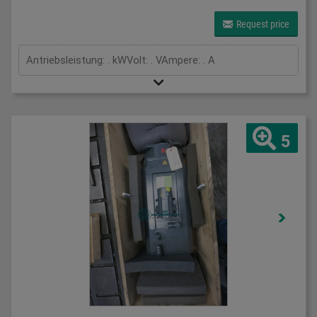
Request price
Antriebsleistung: . kWVolt: . VAmpere: . A
5