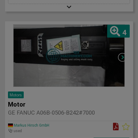
4
Motors
Motor
GE FANUC A06B-0506-B242#7000
Markus Hirsch GmbH
used