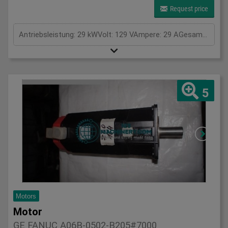
Request price
Antriebsleistung: 29 kWVolt: 129 VAmpere: 29 AGesamtleistungsbedarf: kWMaschinengewicht ca.: tRaumbedarf ca.: m
5
Motors
Motor
GE FANUC A06B-0502-B205#7000