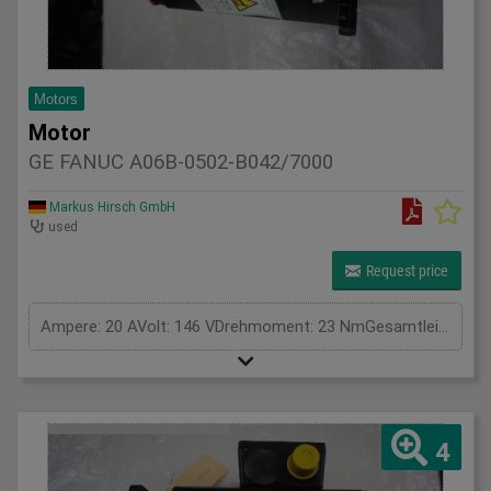
Motors
Motor
GE FANUC A06B-0502-B042/7000
Markus Hirsch GmbH
used
Request price
Ampere: 20 AVolt: 146 VDrehmoment: 23 NmGesamtleistungsbedarf: kWMaschinengewicht ca.: tRaumbedarf ca.: m
4