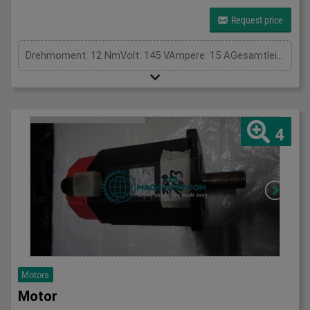
Request price
Drehmoment: 12 NmVolt: 145 VAmpere: 15 AGesamtleistungsbedarf: kWMaschinengewicht ca.: tRaumbedarf ca.: m
4
Motors
Motor