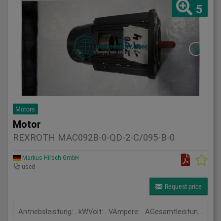
5
Motors
Motor
REXROTH MAC092B-0-QD-2-C/095-B-0
Markus Hirsch GmbH
used
Request price
Antriebsleistung: . kWVolt: . VAmpere: . AGesamtleistungsbedarf: kWMaschinengewicht ca.: tRaumbedarf ca.: m