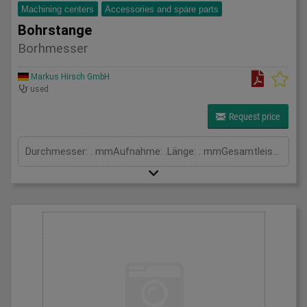
Machining centers
Accessories and spare parts
Bohrstange
Borhmesser
Markus Hirsch GmbH
used
Request price
Durchmesser: . mmAufnahme: .Länge: . mmGesamtleistungsbedarf: . kWMaschinengewicht ca.: . tRaumbedarf ca.: . m