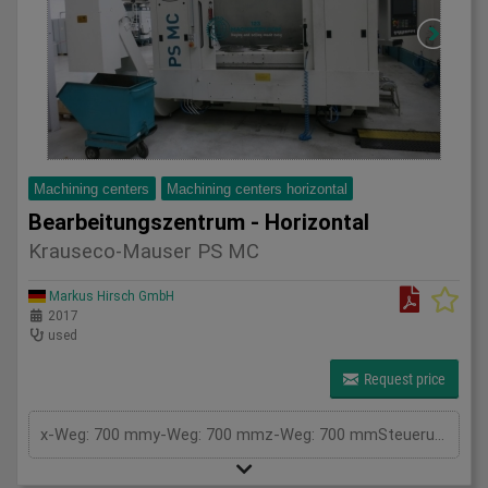
Machining centers
Machining centers horizontal
Bearbeitungszentrum - Horizontal
Krauseco-Mauser PS MC
Markus Hirsch GmbH
2017
used
Request price
x-Weg: 700 mmy-Weg: 700 mmz-Weg: 700 mmSteuerung: SiemensTyp: 840DslAnzahl der Spindeln: 2 St.Gesamtleistungsbedarf: kWMaschinengewicht ca.: tRaumbedarf ca.: m