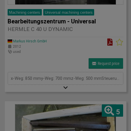
Machining centers
Universal machining centers
Bearbeitungszentrum - Universal
HERMLE C 40 U DYNAMIC
Markus Hirsch GmbH
2012
used
Request price
x-Weg: 850 mmy-Weg: 700 mmz-Weg: 500 mmSteuerung: Siemens 840 DDrehtisch: 800 mmc-Achse: 0.001º ( ±360º) 0B-Achse (Tisch): +25 / -110 º mmSpindeldrehzahl: 18.000 U/min/rpmWerkzeugaufnahme: HSK 63Werkzeugwechsler: 38 fach/toolsInnere Kühlung Zuführung: 80 barGesamtleistungsbedarf: 43 kVAMaschinengewicht ca.: 10,6 tRaumbedarf ca.: m
5