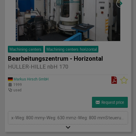
Machining centers
Machining centers horizontal
Bearbeitungszentrum - Horizontal
HÜLLER-HILLE nbH 170
Markus Hirsch GmbH
1999
used
Request price
x-Weg: 800 mmy-Weg: 630 mmz-Weg: 800 mmSteuerung: SiemensTyp: 840 DPalettengröße: 500x630 mmAnzahl der Paletten: 8Drehtisch: 360 °Drehzahl: 6000 U/minTischbelastung: 800 kgSpindelaufnahme ISO: 50Werkzeugwechsler: Pos.Vorschub: 1-36000 mm/minKühlung durch die Spindel: 50 barGesamtleistungsbedarf: kWMaschinengewicht ca.: 19,5 tRaumbedarf ca.: 8x7x4,2 m