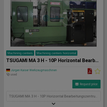
Machining centers
Machining centers horizontal
TSUGAMI MA 3 H - 10P Horizontal Bearbeitungszentrum
Jürgen Kaiser Werkzeugmaschinen
used
Request price
TSUGAMI MA 3 H - 10P Horizontal Bearbeitungszentrum 10 - Fach Palettenwechsler-Steuerung FANUC 11- M-Verfahrwege X/Y/Z 340x260x400mm-10 - Fach Palettenwechsel-B - Achse 360 GRAD -Indexierung 0,001mm-Drehzahlbereich 36-5000 U/min-Vorschubbereich 1-6000 mm/Min-Eilgänge 12 / Meter-Min-Werkzeugaufnahme BT 40-Doppelarmgreifer-Werkzeugmagazin 62 Stationen-Antriebsleistung / Spindelmotor 7,5 KW-Elektronisches Handrad-Späneförderer-Zentralschmierung-Kühlmitteleinrichtung-RS 232 Datenschnittstelle-Spindelölkühler-DokumentationAbmaße: LxBxH 4x2,4x2,4 Meter / Gewicht 7000Kg