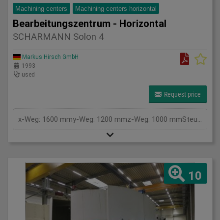
Machining centers
Machining centers horizontal
Bearbeitungszentrum - Horizontal
SCHARMANN Solon 4
Markus Hirsch GmbH
1993
used
Request price
x-Weg: 1600 mmy-Weg: 1200 mmz-Weg: 1000 mmSteuerung: SiemensTyp: 880 MPalettengröße: 800x1000 mmAnzahl der Paletten: 2Drehtisch: 360 °Drehzahl: 5300 U/minTischbelastung: 3000 kgSpindelaufnahme ISO: 50Werkzeugwechsler: Pos.w-Achse: 600 mmSpindeldurchmesser: 125 mmGesamtleistungsbedarf: kWMaschinengewicht ca.: tRaumbedarf ca.: 8x7x4,2 m
10