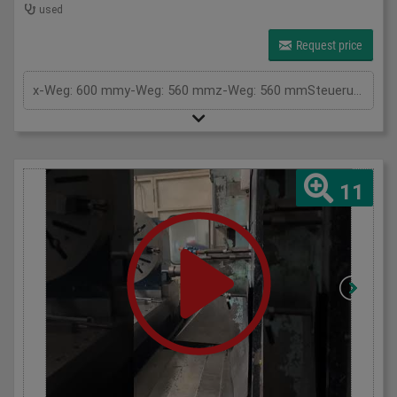
used
Request price
x-Weg: 600 mmy-Weg: 560 mmz-Weg: 560 mmSteuerung: SiemensPalettengröße: 400x500 mmTischbelastung: 300 kgVorschub: 40.000 m/minSpindeldrehzahl:: 20-8000 U/minSpindelaufnahme ISO: 40Spindelleistung: 13/20 KWDrehmoment: 191 NmGesamtleistungsbedarf: kWMaschinengewicht ca.: tRaumbedarf ca.: m
11