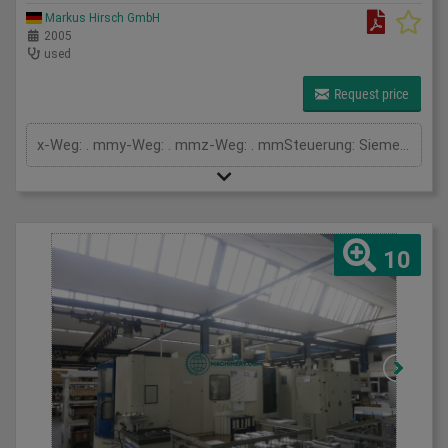
Markus Hirsch GmbH
2005
used
Request price
x-Weg: . mmy-Weg: . mmz-Weg: . mmSteuerung: SiemensTyp: 840 DPalettengröße: mmDrehtisch: °Drehzahl: U/minTischbelastung: kgSpindelaufnahme ISO: 50Werkzeugwechsler: Pos.Vorschub: mm/minKühlung durch die Spindel: barGesamtleistungsbedarf: kWMaschinengewicht ca.: tRaumbedarf ca.: m
10