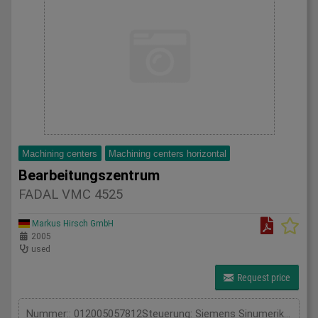
Machining centers
Machining centers horizontal
Bearbeitungszentrum
FADAL VMC 4525
Markus Hirsch GmbH
2005
used
Request price
Nummer:: 012005057812Steuerung: Siemens Sinumerik 840Werkzeugwechsler: 24-fachAchsen: 3Sonstiges:: CPU ist defekt