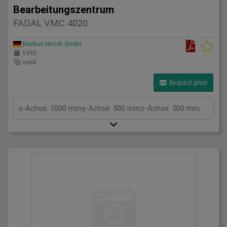
Bearbeitungszentrum
FADAL VMC 4020
Markus Hirsch GmbH
1995
used
Request price
x-Achse: 1000 mmy-Achse: 500 mmz-Achse: 500 mmTeilapparat: CNCAchsen: 4Spindelaufnahme ISO: 40Tischfläche: 1200x508 mmTischbelastung: 600 kgSteuerung: Fadal CNC 88 HSNummer:: 9505858Drehzahl: 40-7500 U/minWerkzeugwechsler: 21