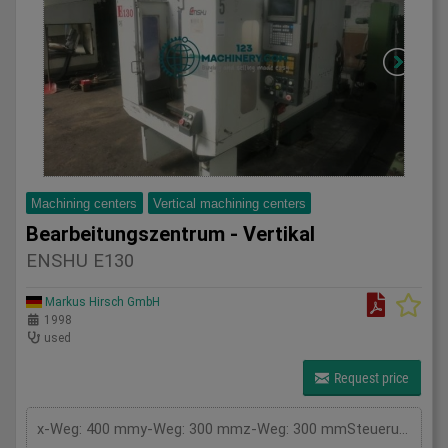
Machining centers
Vertical machining centers
Bearbeitungszentrum - Vertikal
ENSHU E130
Markus Hirsch GmbH
1998
used
Request price
x-Weg: 400 mmy-Weg: 300 mmz-Weg: 300 mmSteuerung: JasnacWerkzeugaufnahme: BT30Gesamtleistungsbedarf: kWMaschinengewicht ca.: tRaumbedarf ca.: m