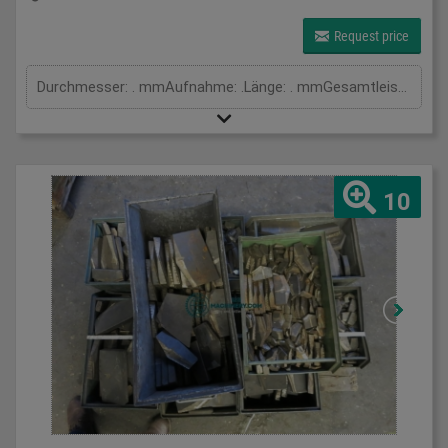
Request price
Durchmesser: . mmAufnahme: .Länge: . mmGesamtleistungsbedarf: . kWMaschinengewicht ca.: . tRaumbedarf ca.: . m
10