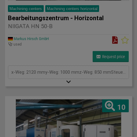
Machining centers
Machining centers horizontal
Bearbeitungszentrum - Horizontal
NIIGATA HN 50-B
Markus Hirsch GmbH
used
Request price
x-Weg: 2120 mmy-Weg: 1000 mmz-Weg: 850 mmSteuerung: FanucTischfläche: 3600x1300 mmTeilapparat: CNCWerkzeugwechsler: 60 PosGesamtleistungsbedarf: kWMaschinengewicht ca.: tRaumbedarf ca.: m
10