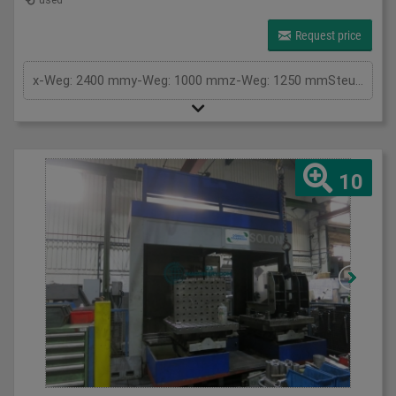
used
Request price
x-Weg: 2400 mmy-Weg: 1000 mmz-Weg: 1250 mmSteuerung: SiemensTyp: 840 CPalettengröße: 1250x800 mmAnzahl der Paletten: 4Drehtisch: 360 °Drehzahl: 4-5800 U/minTischbelastung: 3000 kgSpindelaufnahme ISO: 50Werkzeugwechsler: 161 Pos.Spindeldurchmesser: 130 mmFräsantrieb: 45 kWGesamtleistungsbedarf: kWMaschinengewicht ca.: 39 tRaumbedarf ca.: 8x7x4,2 m
10