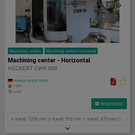
Machining centers
Machining centers horizontal
Machining center - Horizontal
HECKERT CWK 800
Markus Hirsch GmbH
1999
used
Request price
x-travel: 1250 mm y-travel: 910 mm z-travel: 875 mm Control: Siemens Type: 840 D Pallet size: 800x800 mm Number of pallets: 2 Speed: 16.5 rpm Gear stages: 2 Feed: 1-32000 mm/min Rotary table: 360x1 ° Table load: 1150 kg Spindle mount ISO: 50 Tool changer: 165 positions. Total power requirement: kW Machine weight approx.: 18.5 t Space requirement approx.: m