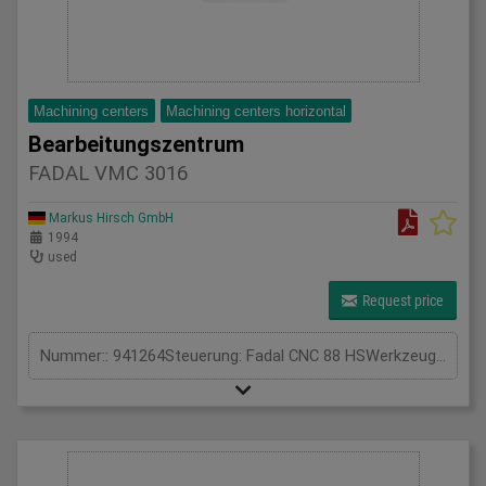
Machining centers
Machining centers horizontal
Bearbeitungszentrum
FADAL VMC 3016
Markus Hirsch GmbH
1994
used
Request price
Nummer:: 941264Steuerung: Fadal CNC 88 HSWerkzeugwechsler: 21-fachAchsen: 3Sonstiges:: mit Späneaustrag