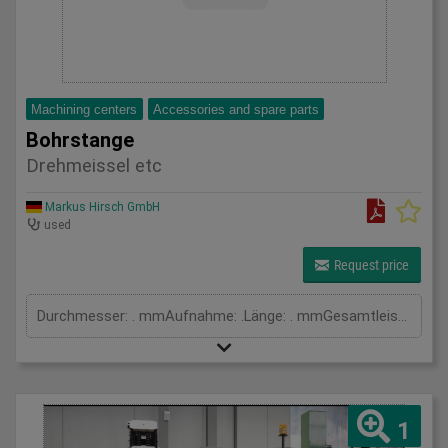
Machining centers
Accessories and spare parts
Bohrstange
Drehmeissel etc
Markus Hirsch GmbH
used
Request price
Durchmesser: . mmAufnahme: .Länge: . mmGesamtleistungsbedarf: . kWMaschinengewicht ca.: . tRaumbedarf ca.: . m
1