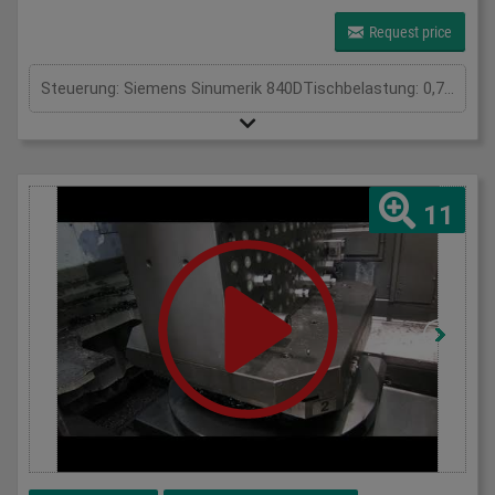
Request price
Steuerung: Siemens Sinumerik 840DTischbelastung: 0,7 tWerkstückspindeldrehzahl: 200 - 2300 U/minGesamtleistungsbedarf: 12 kWMaschinengewicht ca.: tRaumbedarf ca.: m
11