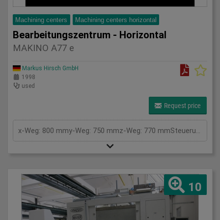
Machining centers
Machining centers horizontal
Bearbeitungszentrum - Horizontal
MAKINO A77 e
Markus Hirsch GmbH
1998
used
Request price
x-Weg: 800 mmy-Weg: 750 mmz-Weg: 770 mmSteuerung: FanucTyp: PRO-3Werkzeugaufnahme: HSK 100Antriebsleistung: 30 kWDrehzahl: 10000 U/minEilgang: 35 m/minWerkzeugwechsler: 90 Pos.Kühlung durch die Spindel: 70 barPalettengröße: 630x630 mmTischbelastung: 1200 kgRundtisch schwenkbar: 1 GradPalettenwechsler-Typ: 2Gesamtleistungsbedarf: kWMaschinengewicht ca.: 15 tRaumbedarf ca.: m
10