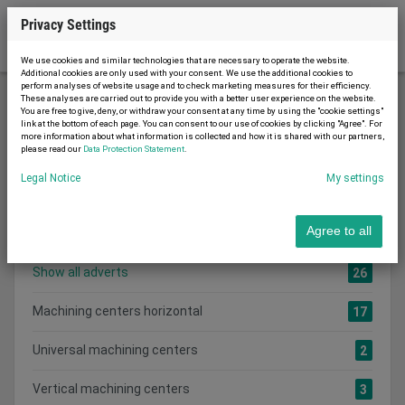
Privacy Settings
We use cookies and similar technologies that are necessary to operate the website.
Additional cookies are only used with your consent. We use the additional cookies to
perform analyses of website usage and to check marketing measures for their efficiency.
These analyses are carried out to provide you with a better user experience on the website.
You are free to give, deny, or withdraw your consent at any time by using the "cookie settings"
Metal working and machine tools
link at the bottom of each page. You can consent to our use of cookies by clicking "Agree". For
more information about what information is collected and how it is shared with our partners,
Machining centers
please read our
Data Protection Statement
.
Legal Notice
My settings
Search category:
CATEGORIES
Agree to all
Show all adverts
26
Machining centers horizontal
17
Universal machining centers
2
Vertical machining centers
3