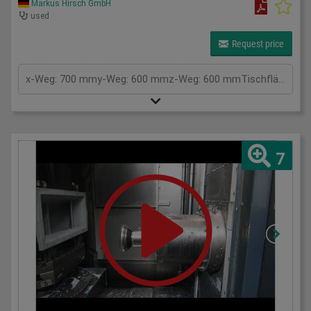
Markus Hirsch GmbH
used
Request price
x-Weg: 700 mmy-Weg: 600 mmz-Weg: 600 mmTischfläche: 630 mmDrehtisch: 360 GradSchwenktischwinkel min./max.: 45/20 GradDrehzahl: 6300 U/minSteuerung: PfilipsTyp: CNC 432Spindelaufnahme ISO: 40Gesamtleistungsbedarf: 27 KVAMaschinengewicht ca.: 5,8 tRaumbedarf ca.: 4,1x2,3x2,4 m
7