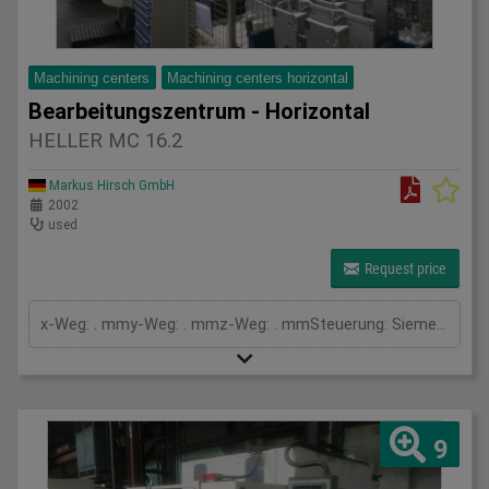
Machining centers
Machining centers horizontal
Bearbeitungszentrum - Horizontal
HELLER MC 16.2
Markus Hirsch GmbH
2002
used
Request price
x-Weg: . mmy-Weg: . mmz-Weg: . mmSteuerung: SiemensTyp: 840 DPalettengröße: mmDrehtisch: °Drehzahl: U/minTischbelastung: kgSpindelaufnahme ISO: 50Werkzeugwechsler: Pos.Vorschub: mm/minKühlung durch die Spindel: barGesamtleistungsbedarf: kWMaschinengewicht ca.: tRaumbedarf ca.: m
9