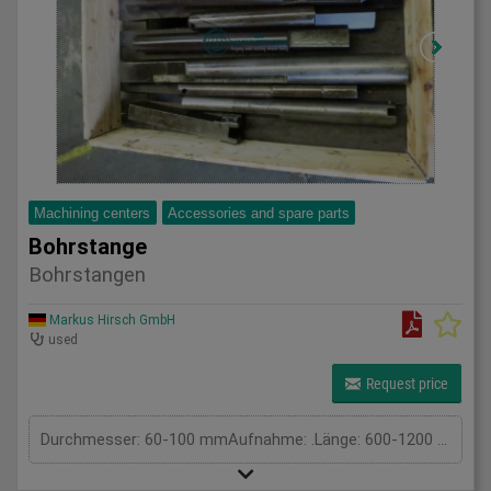
Machining centers
Accessories and spare parts
Bohrstange
Bohrstangen
Markus Hirsch GmbH
used
Request price
Durchmesser: 60-100 mmAufnahme: .Länge: 600-1200 mmGesamtleistungsbedarf: kWMaschinengewicht ca.: tRaumbedarf ca.: m