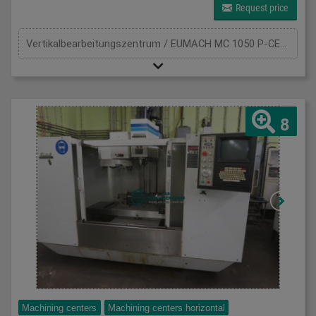
Request price
Vertikalbearbeitungszentrum / EUMACH MC 1050 P-CE- Kennung-Baujahr 1999-Heidenhain 426-Vierte Achse NIKKEN CNC 170 ZA / programmierbar direkt über die Steuerung-Ölkühler-Komplette Dokumentation-KOMPLETTE TECHNISCHE DATEN - SIEHE FOTOSAbmaße: LxBxH 2,8x3,45x2,8 Meter / Gewicht 6500Kg
8
Machining centers
Machining centers horizontal