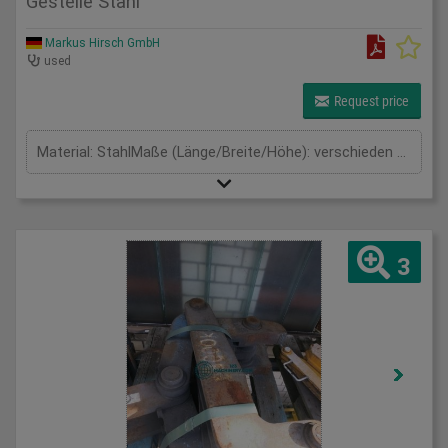
Gestelle Stahl
Markus Hirsch GmbH
used
Request price
Material: StahlMaße (Länge/Breite/Höhe): verschieden mm
3