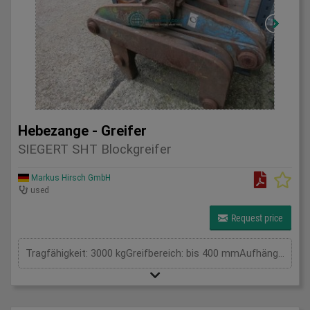
Hebezange - Greifer
SIEGERT SHT Blockgreifer
Markus Hirsch GmbH
used
Request price
Tragfähigkeit: 3000 kgGreifbereich: bis 400 mmAufhängung / Größe BxL: 250 mmEigengewicht: . kgTragkraft: 3 tSpannweite: . mmGesamtleistungsbedarf: . kWMaschinengewicht ca.: . tRaumbedarf ca.: . m