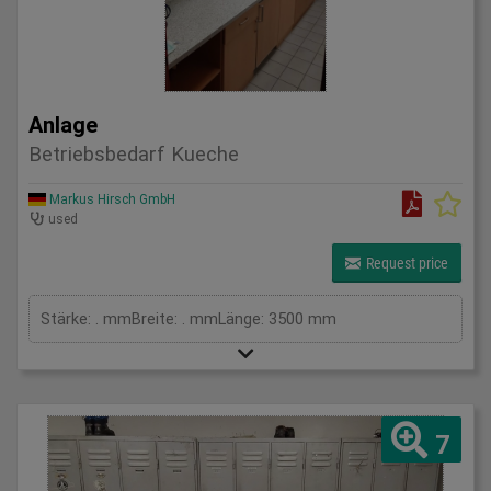
Anlage
Betriebsbedarf Kueche
Markus Hirsch GmbH
used
Request price
Stärke: . mmBreite: . mmLänge: 3500 mm
7