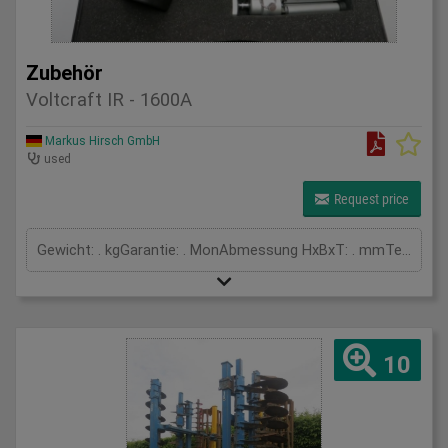
Zubehör
Voltcraft IR - 1600A
Markus Hirsch GmbH
used
Request price
Gewicht: . kgGarantie: . MonAbmessung HxBxT: . mmTemperatur: -50.0 to 1600 °C
10