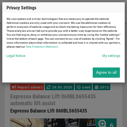
Privacy Settings
We use cookies and similar technologies that are necessary to operate the website.
Additional cookies are only used with your consent. We use the additional cookies to
perform analyses of website usage and to check marketing measures for their efficiency.
These analyses are carried out to provide you with a better user experience on the website.
You are free to give, deny, or withdraw your consent at any time by using the "cookie settings"
Other machinery
link at the bottom of each page. You can consent to our use of cookies by clicking "Agree". For
more information about what information is collected and how it is shared with our partners,
Expresso Balance Lift 060BLS655435 automatic lift
please read our
Data Protection Statement
.
assist
Legal Notice
My settings
Agree to all
Report advert
28.05.2025
used
2012
Expresso Balance Lift 060BLS655435
automatic lift assist
Expresso Balance Lift 060BLS655435
6