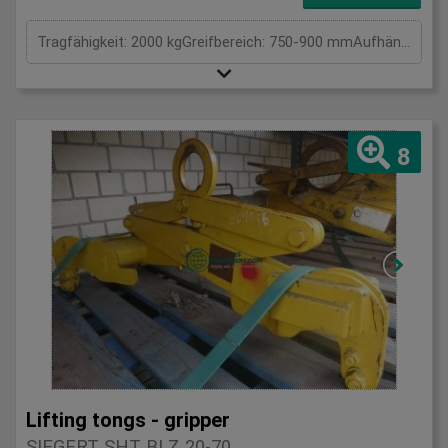
Tragfähigkeit: 2000 kgGreifbereich: 750-900 mmAufhängung / Größe BxL: . 0Eigengewicht: . kgTragkraft: 2 tSpannweite: . mmGesamtleistungsbedarf: . kWMaschinengewicht ca.: . tRaumbedarf ca.: . m
8
Lifting tongs - gripper
SIEGERT SHT BLZ 20-70