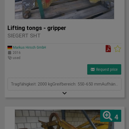
Lifting tongs - gripper
SIEGERT SHT
Markus Hirsch GmbH
2016
used
Request price
Tragfähigkeit: 2000 kgGreifbereich: 550-650 mmAufhängung / Größe BxL: . 0Eigengewicht: . kgTragkraft: 2 tSpannweite: . mmGesamtleistungsbedarf: . kWMaschinengewicht ca.: . tRaumbedarf ca.: . m
4