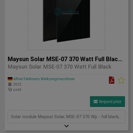
Maysun Solar MSE-07 370 Watt Full Black Solar Module
Maysun Solar MSE-07 370 Watt Full Black
Alfred Feldmann Werkzeugmaschinen
2022
used
Request price
Solar module Maysun Solar, MSE-07 370 Wp - full black, mono PU module, 1755 mm x 1038 mm x 30 mm, length of connection cable 110 cm, collection only