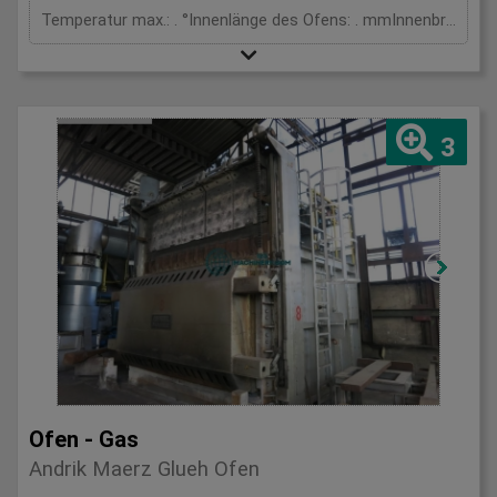
Temperatur max.: . °Innenlänge des Ofens: . mmInnenbreite des Ofens: . mmInnenhöhe des Ofens: . mmGesamtleistungsbedarf: kWMaschinengewicht ca.: t
3
Ofen - Gas
Andrik Maerz Glueh Ofen