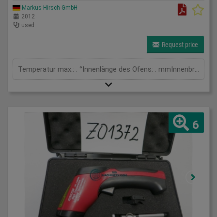
Markus Hirsch GmbH
2012
used
Request price
Temperatur max.: . °Innenlänge des Ofens: . mmInnenbreite des Ofens: . mmInnenhöhe des Ofens: . mmGesamtleistungsbedarf: kWMaschinengewicht ca.: t
6