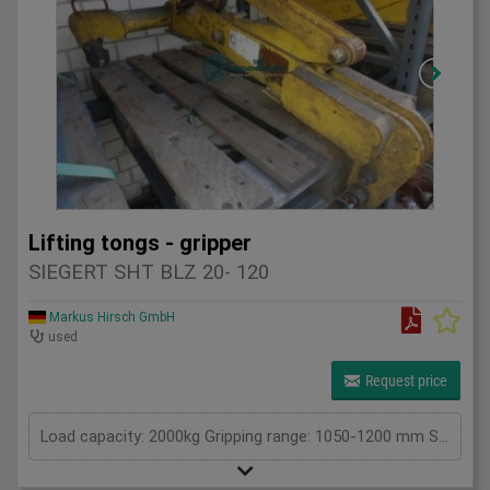
Lifting tongs - gripper
SIEGERT SHT BLZ 20- 120
Markus Hirsch GmbH
used
Request price
Load capacity: 2000kg Gripping range: 1050-1200 mm Suspension / size WxL: . 0 Own weight: 180 kg Load capacity: 2 t Span: . mm Total power requirement: . kW Machine weight approx.: . t Space requirement approx.: . m