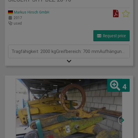
Markus Hirsch GmbH
2017
used
Request price
Tragfähigkeit: 2000 kgGreifbereich: 700 mmAufhängung / Größe BxL: . 0Eigengewicht: 60 kgTragkraft: 2 tSpannweite: . mmGesamtleistungsbedarf: . kWMaschinengewicht ca.: . tRaumbedarf ca.: . m
4