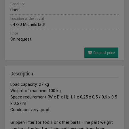
Condition
used
Location of the advert
64720 Michelstadt
Price
On request
Request price
Description
Load capacity: 27 kg
Weight of machine: 100 kg
Space requirement (W x D x H): 1,1 x 0,25 x 0,5 / 0,6 x 0,5
x 0,67 m
Condition: very good
Gripper/lifter for tools or other parts. The part weight
can be adjusted for lifting and lowering. Functions: