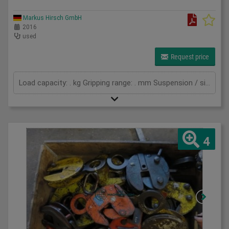
Markus Hirsch GmbH
2016
used
Request price
Load capacity: . kg Gripping range: . mm Suspension / size WxL: . 0 Own weight: . kg Load capacity: . t Span: . mm Total power requirement: . kW Machine weight approx.: . t Space requirement approx.: . m
4