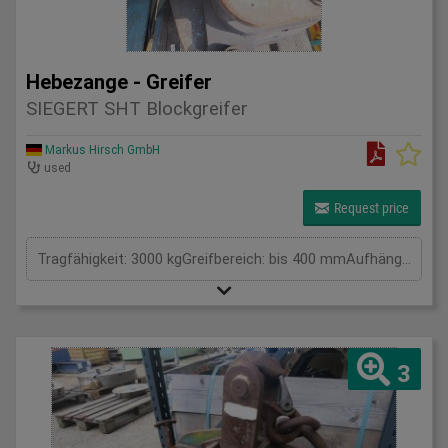
Hebezange - Greifer
SIEGERT SHT Blockgreifer
Markus Hirsch GmbH
used
Request price
Tragfähigkeit: 3000 kgGreifbereich: bis 400 mmAufhängung / Größe BxL: 250 mmEigengewicht: . kgTragkraft: 3 tSpannweite: . mmGesamtleistungsbedarf: . kWMaschinengewicht ca.: . tRaumbedarf ca.: . m
3