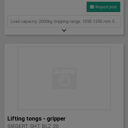
Request price
Load capacity: 2000kg Gripping range: 1050-1200 mm Suspension / size WxL: . 0 Own weight: 180 kg Load capacity: 2 t Span: . mm Total power requirement: . kW Machine weight approx.: . t Space requirement approx.: . m
Lifting tongs - gripper
SIEGERT SHT BLZ 20