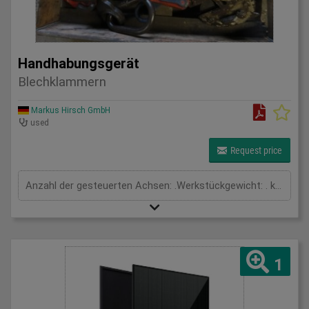
Handhabungsgerät
Blechklammern
Markus Hirsch GmbH
used
Request price
Anzahl der gesteuerten Achsen: .Werkstückgewicht: . kgAusladung: . mmGesamtleistungsbedarf: . kWMaschinengewicht ca.: . tRaumbedarf ca.: . m
1