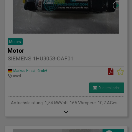
Motors
Motor
SIEMENS 1HU3058-OAF01
Markus Hirsch GmbH
used
Request price
Antriebsleistung: 1,54 kWVolt: 165 VAmpere: 10,7 AGesamtleistungsbedarf: kWMaschinengewicht ca.: tRaumbedarf ca.: m