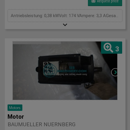
Request price
Antriebsleistung: 0,38 kWVolt: 174 VAmpere: 3,3 AGesamtleistungsbedarf: kWMaschinengewicht ca.: tRaumbedarf ca.: m
3
Motors
Motor
BAUMUELLER NUERNBERG