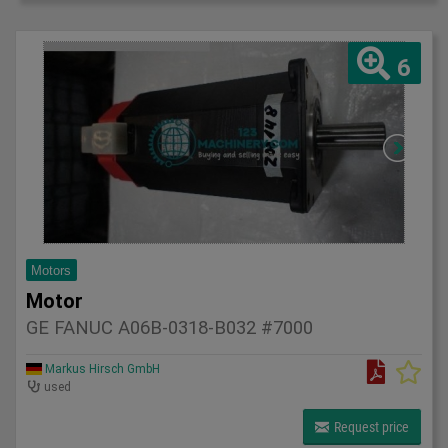
6
Motors
Motor
GE FANUC A06B-0318-B032 #7000
Markus Hirsch GmbH
used
Request price