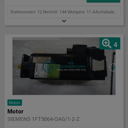
Drehmoment: 12 NmVolt: 144 VAmpere: 11 AAntriebsleistung: kWGesamtleistungsbedarf: kWMaschinengewicht ca.: tRaumbedarf ca.: m
4
Motors
Motor
SIEMENS 1FT5064-OAG/1-2-Z