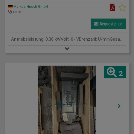
Markus Hirsch GmbH
used
Request price
Antriebsleistung: 0,38 kWVolt: 0- VDrehzahl: U/minGesamtleistungsbedarf: kWMaschinengewicht ca.: tRaumbedarf ca.: m
2