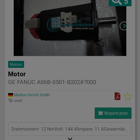
5
Motors
Motor
GE FANUC A06B-0501-B202#7000
Markus Hirsch GmbH
used
Request price
Drehmoment: 12 NmVolt: 144 VAmpere: 11 AGesamtleistungsbedarf: kWMaschinengewicht ca.: tRaumbedarf ca.: m