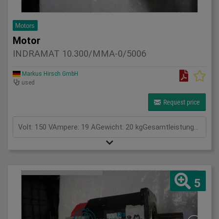
Motors
Motor
INDRAMAT 10.300/MMA-0/5006
Markus Hirsch GmbH
used
Request price
Volt: 150 VAmpere: 19 AGewicht: 20 kgGesamtleistungsbedarf: kWMaschinengewicht ca.: tRaumbedarf ca.: m
5