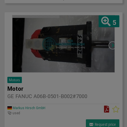
5
Motors
Motor
GE FANUC A06B-0501-B002#7000
Markus Hirsch GmbH
used
Request price