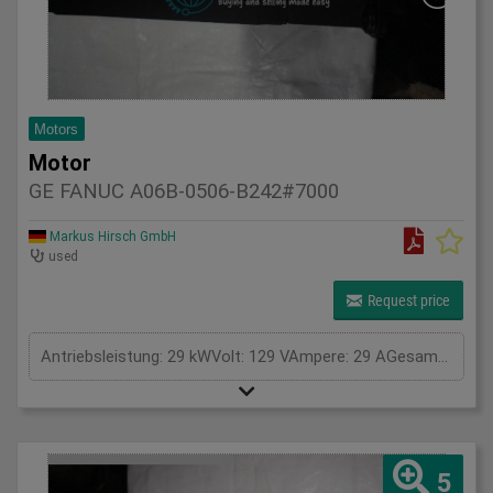
Motors
Motor
GE FANUC A06B-0506-B242#7000
Markus Hirsch GmbH
used
Request price
Antriebsleistung: 29 kWVolt: 129 VAmpere: 29 AGesamtleistungsbedarf: kWMaschinengewicht ca.: tRaumbedarf ca.: m
5