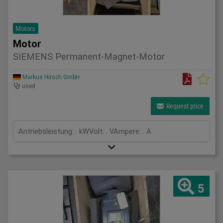
Motors
Motor
SIEMENS Permanent-Magnet-Motor
Markus Hirsch GmbH
used
Request price
Antriebsleistung: . kWVolt: . VAmpere: . A
5