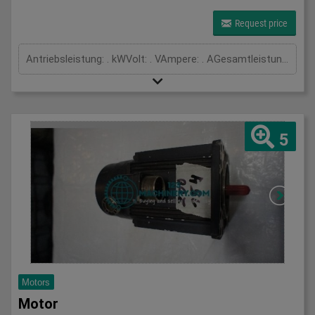
Request price
Antriebsleistung: . kWVolt: . VAmpere: . AGesamtleistungsbedarf: kWMaschinengewicht ca.: tRaumbedarf ca.: m
5
Motors
Motor