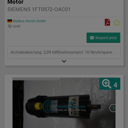
Motor
SIEMENS 1FT0572-OAC01
Markus Hirsch GmbH
used
Request price
Antriebsleistung: 2,09 kWDrehmoment: 10 NmAmpere: 13,0 AVolt: VGesamtleistungsbedarf: kWMaschinengewicht ca.: tRaumbedarf ca.: m
4