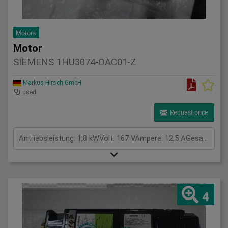
Motors
Motor
SIEMENS 1HU3074-OAC01-Z
Markus Hirsch GmbH
used
Request price
Antriebsleistung: 1,8 kWVolt: 167 VAmpere: 12,5 AGesamtleistungsbedarf: kWMaschinengewicht ca.: tRaumbedarf ca.: m
4