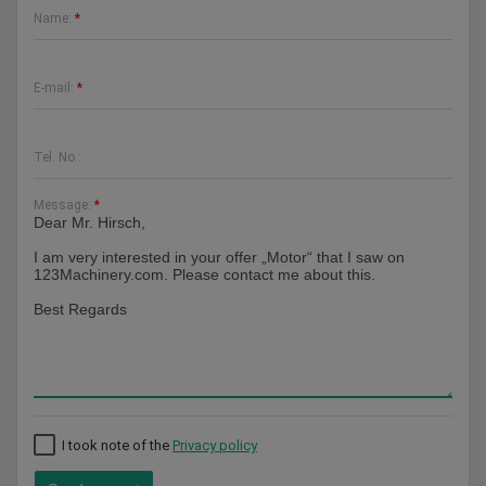
Name:
*
E-mail:
*
Tel. No.:
Message:
*
I took note of the
Privacy policy