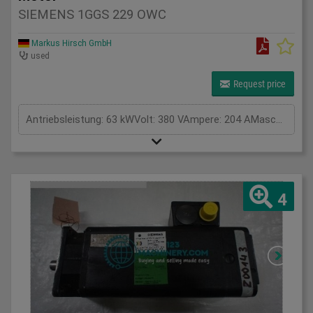
SIEMENS 1GGS 229 OWC
Markus Hirsch GmbH
used
Request price
Antriebsleistung: 63 kWVolt: 380 VAmpere: 204 AMaschinengewicht ca.: 0,76 tRaumbedarf ca.: . m
4