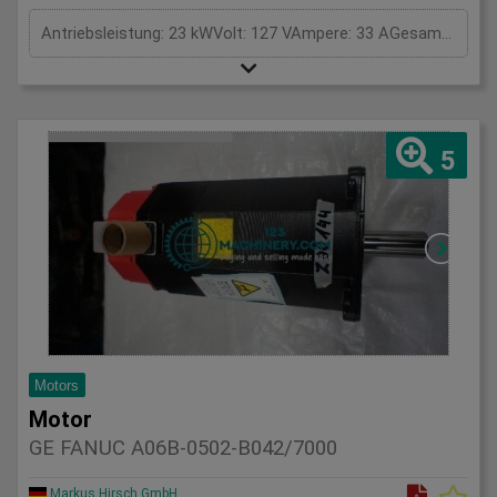
Antriebsleistung: 23 kWVolt: 127 VAmpere: 33 AGesamtleistungsbedarf: kWMaschinengewicht ca.: tRaumbedarf ca.: m
5
Motors
Motor
GE FANUC A06B-0502-B042/7000
Markus Hirsch GmbH