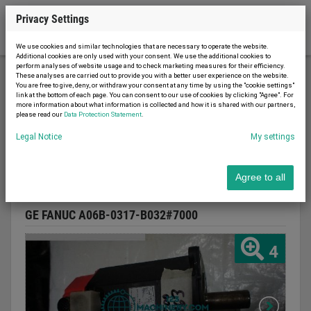
Privacy Settings
We use cookies and similar technologies that are necessary to operate the website.
Additional cookies are only used with your consent. We use the additional cookies to
perform analyses of website usage and to check marketing measures for their efficiency.
These analyses are carried out to provide you with a better user experience on the website.
You are free to give, deny, or withdraw your consent at any time by using the "cookie settings"
Power engineering
Motors
Motor
link at the bottom of each page. You can consent to our use of cookies by clicking "Agree". For
more information about what information is collected and how it is shared with our partners,
please read our
Data Protection Statement
.
Legal Notice
My settings
Report advert
07.08.2026
used
Agree to all
Motor
GE FANUC A06B-0317-B032#7000
4