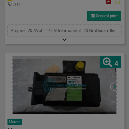
used
Request price
Ampere: 20 AVolt: 146 VDrehmoment: 23 NmGesamtleistungsbedarf: kWMaschinengewicht ca.: tRaumbedarf ca.: m
4
Motors