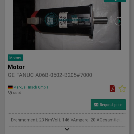
Motors
Motor
GE FANUC A06B-0502-B205#7000
Markus Hirsch GmbH
used
Request price
Drehmoment: 23 NmVolt: 146 VAmpere: 20 AGesamtleistungsbedarf: kWMaschinengewicht ca.: tRaumbedarf ca.: m