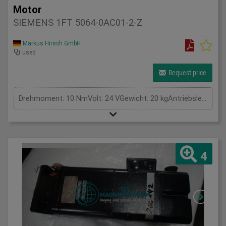
Motor
SIEMENS 1FT 5064-0AC01-2-Z
Markus Hirsch GmbH
used
Request price
Drehmoment: 10 NmVolt: 24 VGewicht: 20 kgAntriebsleistung: kWAmpere: AGesamtleistungsbedarf: kWMaschinengewicht ca.: tRaumbedarf ca.: m
4