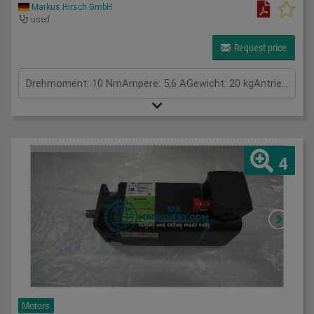
Markus Hirsch GmbH
used
Request price
Drehmoment: 10 NmAmpere: 5,6 AGewicht: 20 kgAntriebsleistung: kWVolt: VGesamtleistungsbedarf: kWMaschinengewicht ca.: tRaumbedarf ca.: m
4
Motors