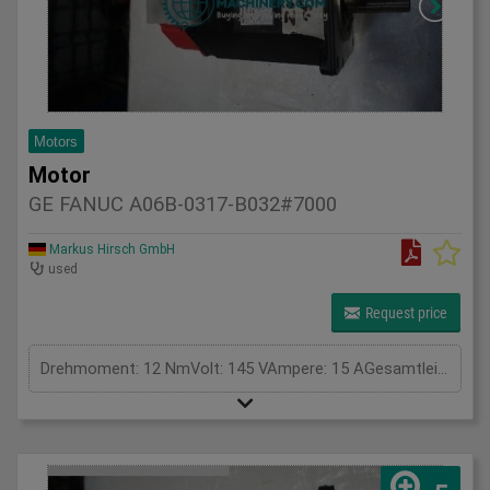
Motors
Motor
GE FANUC A06B-0317-B032#7000
Markus Hirsch GmbH
used
Request price
Drehmoment: 12 NmVolt: 145 VAmpere: 15 AGesamtleistungsbedarf: kWMaschinengewicht ca.: tRaumbedarf ca.: m