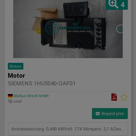
4
Motors
Motor
SIEMENS 1HU5040-OAF01
Markus Hirsch GmbH
used
Request price
Antriebsleistung: 0,449 kWVolt: 174 VAmpere: 3,1 AGesamtleistungsbedarf: kWMaschinengewicht ca.: tRaumbedarf ca.: m